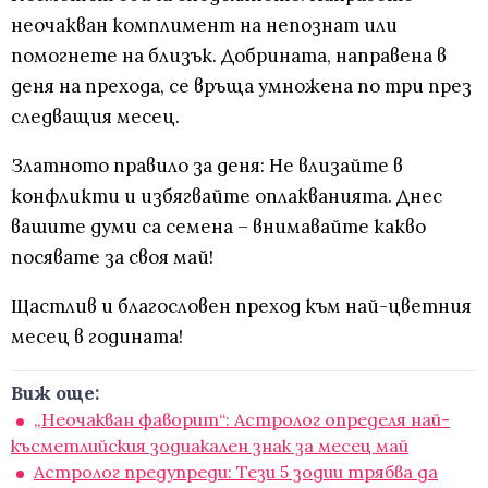
неочакван комплимент на непознат или
помогнете на близък. Добрината, направена в
деня на прехода, се връща умножена по три през
следващия месец.
Златното правило за деня: Не влизайте в
конфликти и избягвайте оплакванията. Днес
вашите думи са семена – внимавайте какво
посявате за своя май!
Щастлив и благословен преход към най-цветния
месец в годината!
Виж още:
„Неочакван фаворит“: Астролог определя най-
късметлийския зодиакален знак за месец май
Астролог предупреди: Тези 5 зодии трябва да