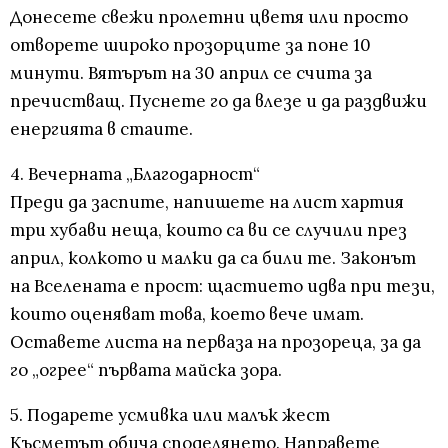
Донесете свежи пролетни цветя или просто
отворете широко прозорците за поне 10
минути. Вятърът на 30 април се счита за
пречистващ. Пуснете го да влезе и да раздвижи
енергията в стаите.
4. Вечерната „Благодарност“
Преди да заспите, напишете на лист хартия
три хубави неща, които са ви се случили през
април, колкото и малки да са били те. Законът
на Вселената е прост: щастието идва при тези,
които оценяват това, което вече имат.
Оставете листа на перваза на прозореца, за да
го „огрее“ първата майска зора.
5. Подарете усмивка или малък жест
Късметът обича споделянето. Направете