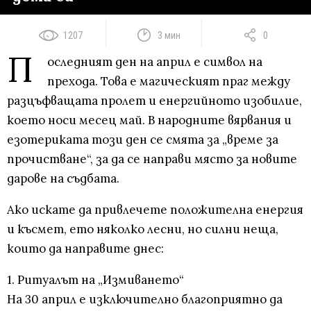
1207
3 мин
0
П
оследният ден на април е символ на
прехода. Това е магическият праг между
разцъфващата пролет и енергийното изобилие,
което носи месец май. В народните вярвания и
езотериката този ден се смята за „време за
прочистване“, за да се направи място за новите
дарове на съдбата.
Ако искате да привлечете положителна енергия
и късмет, ето няколко лесни, но силни неща,
които да направите днес:
1. Ритуалът на „Измиването“
На 30 април е изключително благоприятно да