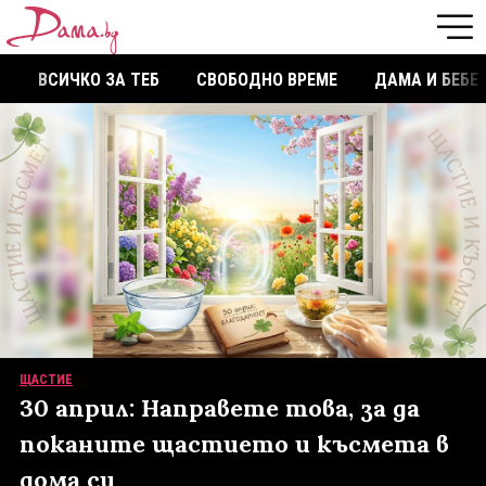
ВСИЧКО ЗА ТЕБ
СВОБОДНО ВРЕМЕ
ДАМА И БЕБЕ
ЩАСТИЕ
30 април: Направете това, за да
поканите щастието и късмета в
дома си