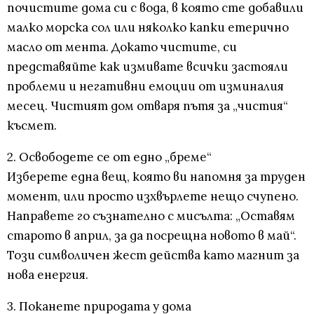
почистите дома си с вода, в която сте добавили
малко морска сол или няколко капки етерично
масло от мента. Докато чистите, си
представяйте как измивате всички застояли
проблеми и негативни емоции от изминалия
месец. Чистият дом отваря пътя за „чистия“
късмет.
2. Освободете се от едно „бреме“
Изберете една вещ, която ви напомня за труден
момент, или просто изхвърлете нещо счупено.
Направете го съзнателно с мисълта: „Оставям
старото в април, за да посрещна новото в май“.
Този символичен жест действа като магнит за
нова енергия.
3. Поканете природата у дома