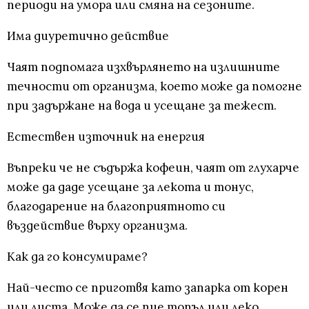
периоди на умора или смяна на сезоните.
Има диуретично действие
Чаят подпомага изхвърлянето на излишните
течности от организма, което може да помогне
при задържане на вода и усещане за тежест.
Естествен източник на енергия
Въпреки че не съдържа кофеин, чаят от глухарче
може да даде усещане за лекота и тонус,
благодарение на благоприятното си
въздействие върху организма.
Как да го консумираме?
Най-често се приготвя като запарка от корен
или листа. Може да се пие топъл или леко