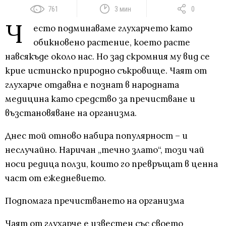
761
3 мин
0
Ч
есто подминаваме глухарчето като
обикновено растение, което расте
навсякъде около нас. Но зад скромния му вид се
крие истинско природно съкровище. Чаят от
глухарче отдавна е познат в народната
медицина като средство за пречистване и
възстановяване на организма.
Днес той отново набира популярност – и
неслучайно. Наричан „течно злато“, този чай
носи редица ползи, които го превръщат в ценна
част от ежедневието.
Подпомага пречистването на организма
Чаят от глухарче е известен със своето