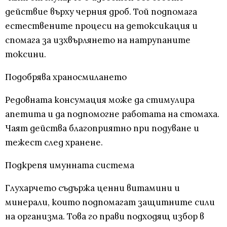
действие върху черния дроб. Той подпомага
естествените процеси на детоксикация и
спомага за изхвърлянето на натрупаните
токсини.
Подобрява храносмилането
Редовната консумация може да стимулира
апетита и да подпомогне работата на стомаха.
Чаят действа благоприятно при подуване и
тежест след хранене.
Подкрепя имунната система
Глухарчето съдържа ценни витамини и
минерали, които подпомагат защитните сили
на организма. Това го прави подходящ избор в