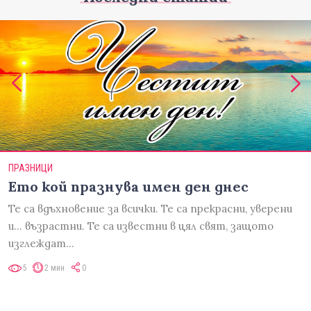
ПРАЗНИЦИ
Ето кой празнува имен ден днес
Те са вдъхновение за всички. Те са прекрасни, уверени
и... възрастни. Те са известни в цял свят, защото
изглеждат…
5
2 мин
0