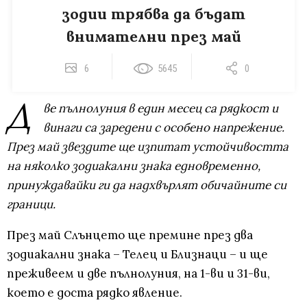
зодии трябва да бъдат
внимателни през май
6
5645
0
Д
ве пълнолуния в един месец са рядкост и
винаги са заредени с особено напрежение.
През май звездите ще изпитат устойчивостта
на няколко зодиакални знака едновременно,
принуждавайки ги да надхвърлят обичайните си
граници.
През май Слънцето ще премине през два
зодиакални знака – Телец и Близнаци – и ще
преживеем и две пълнолуния, на 1-ви и 31-ви,
което е доста рядко явление.