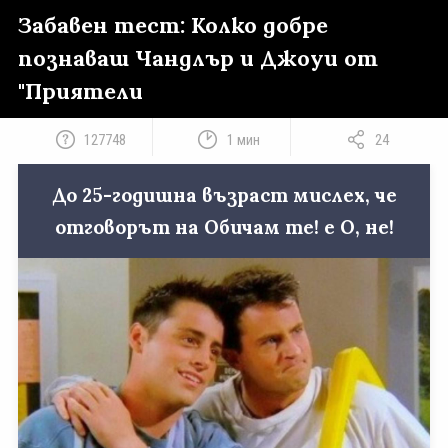
Забавен тест: Колко добре
познаваш Чандлър и Джоуи от
"Приятели
127748
1 мин
24
До 25-годишна възраст мислех, че
отговорът на Обичам те! е О, не!