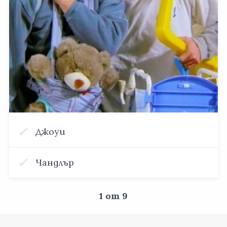
Джоуи
Чандлър
1
от 9