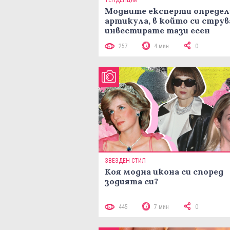
ТЕНДЕНЦИИ
Модните експерти определ
артикула, в който си струв
инвестирате тази есен
257
4 мин
0
ЗВЕЗДЕН СТИЛ
Коя модна икона си според
зодията си?
445
7 мин
0