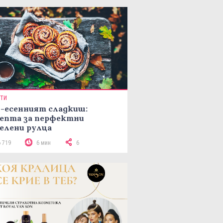
ПТИ
-есенният сладкиш:
епта за перфектни
елени рулца
6 719
6 мин
6