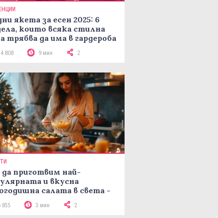
ЕНЦИИ
ни якета за есен 2025: 6
ела, които всяка стилна
а трябва да има в гардероба
14 808
9 мин
2
ПТИ
 да приготвим най-
улярната и вкусна
огодишна салата в света -
епта Мимоза
6 855
3 мин
2