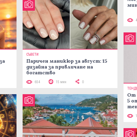
мин
СЪВЕТИ
за
Паричен маникюр за август: 15
дизайна за привличане на
богатство
654
15 мин
0
ТЕНД
От 
5 о
тен
в к