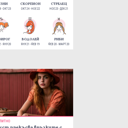
ЕЗНИ
СКОРПИОН
СТРЕЛЕЦ
 - ОКТ 23
ОКТ 24 - НОЕ 22
НОЕ 23 - ДЕК 21
ЗИРОГ
ВОДОЛЕЙ
РИБИ
 - ЯНУ 20
ЯНУ 21 - ФЕВ 19
ФЕВ 20 - МАРТ 20
ПИТНО
уст прекъсва връзките с