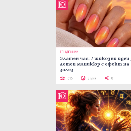
ТЕНДЕНЦИИ
Златен час: 7 шикозни идеи 
летен маникюр с ефект на
залез
615
3 мин
0