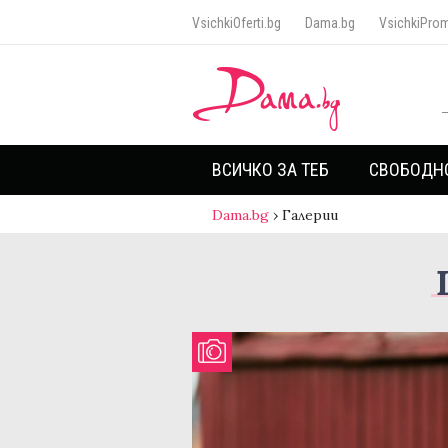
VsichkiOferti.bg
Dama.bg
VsichkiProm
ВСИЧКО ЗА ТЕБ
СВОБОДН
Dama.bg
›
Галерии