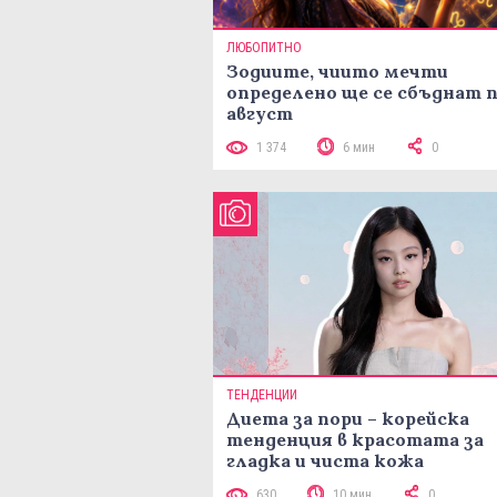
ЛЮБОПИТНО
Зодиите, чиито мечти
определено ще се сбъднат 
август
1 374
6 мин
0
ТЕНДЕНЦИИ
Диета за пори – корейска
тенденция в красотата за
гладка и чиста кожа
630
10 мин
0