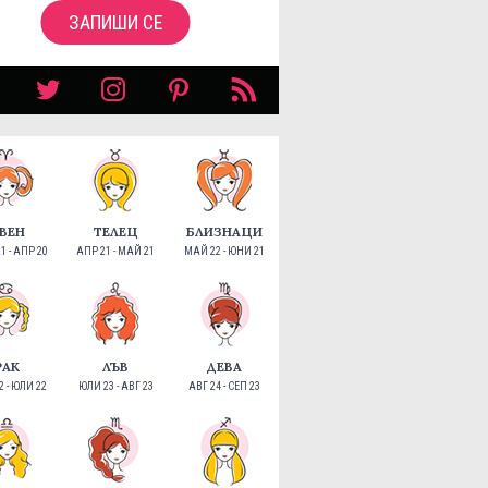
ЗАПИШИ СЕ
ВЕН
ТЕЛЕЦ
БЛИЗНАЦИ
1 - АПР 20
АПР 21 - МАЙ 21
МАЙ 22 - ЮНИ 21
РАК
ЛЪВ
ДЕВА
 - ЮЛИ 22
ЮЛИ 23 - АВГ 23
АВГ 24 - СЕП 23