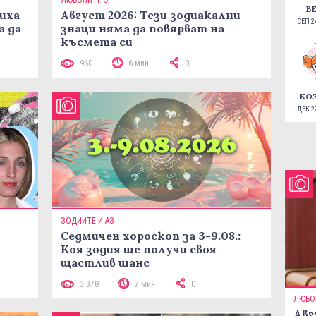
ЛЮБОПИТНО
В
иха
Август 2026: Тези зодиакални
СЕП 24
а да
знаци няма да повярват на
късмета си
960
6 мин
0
КО
ДЕК 22
ЗОДИИТЕ И АЗ
Седмичен хороскоп за 3-9.08.:
Коя зодия ще получи своя
щастлив шанс
3 378
7 мин
0
ЛЮБО
Авг