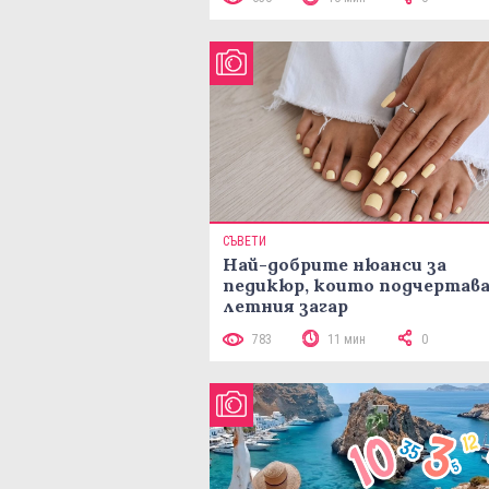
СЪВЕТИ
Най-добрите нюанси за
педикюр, които подчертав
летния загар
783
11 мин
0