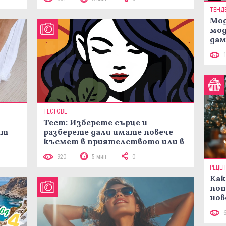
ТЕНД
Мод
мод
дам
си
ТЕСТОВЕ
Тест: Изберете сърце и
ат
разберете дали имате повече
късмет в приятелството или в
любовта
920
5 мин
0
РЕЦЕ
Как
поп
нов
рец