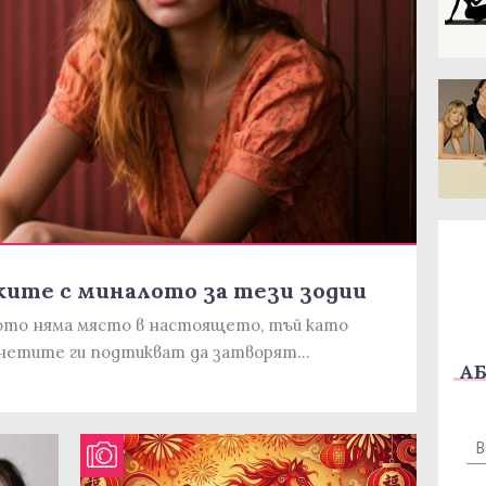
ките с миналото за тези зодии
лото няма място в настоящето, тъй като
анетите ги подтикват да затворят…
АБ