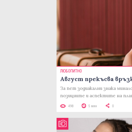
ЛЮБОПИТНО
Август прекъсва връз
За пет зодиакални знака мина
позициите и аспектите на пл
498
5 мин
0