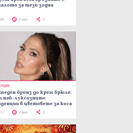
алото за тези зодии
489
5 мин
0
ЕНЦИИ
меден бронз до крем брюле:
т най-луксозните
денции в цветовете за коса
рая на лятото
171
4 мин
0