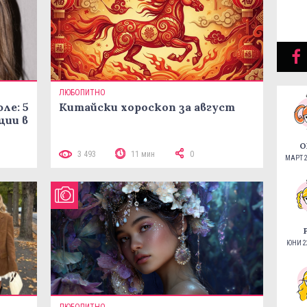
ЛЮБОПИТНО
ле: 5
Китайски хороскоп за август
ции в
О
3 493
11 мин
0
МАРТ 2
ЮНИ 22