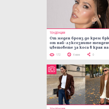
ТЕНДЕНЦИИ
От меден бронз до крем брю
от най-луксозните тенден
цветовете за коса в края на
лятото
172
4 мин
0