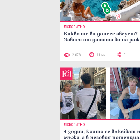
ЛЮБОПИТНО
Какво ще ви донесе август?
Зависи от датата ви на ра
2 078
11 мин
0
ЛЮБОПИТНО
4 зодии, които се влюбват н
мъжа, а в неговия потенциа