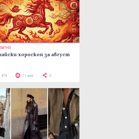
ПИТНО
айски хороскоп за август
3 479
11 мин
0