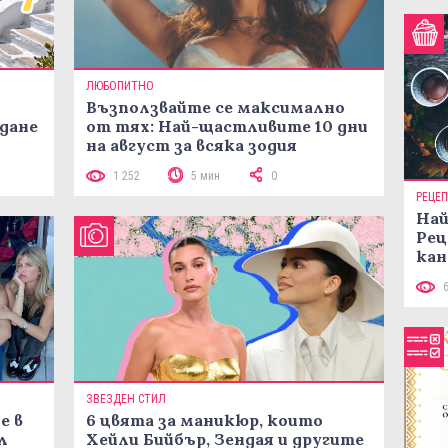
ЛЮБОПИТНО
Възползвайте се максимално
жданe
от тях: Най-щастливите 10 дни
на август за всяка зодия
1 252
5 мин
0
РЕЦЕ
Най
Рец
кан
ЗВЕЗДЕН СТИЛ
е в
6 цвята за маникюр, които
л
Хейли Бийбър, Зендая и другите