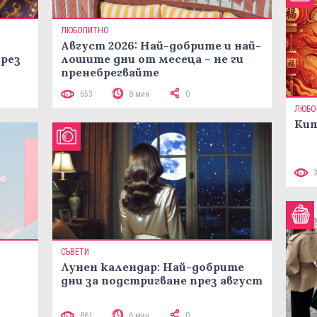
ЛЮБОПИТНО
Август 2026: Най-добрите и най-
през
лошите дни от месеца – не ги
пренебрегвайте
653
8 мин
0
ЛЮБО
Кит
СЪВЕТИ
Лунен календар: Най-добрите
дни за подстригване през август
861
6 мин
0