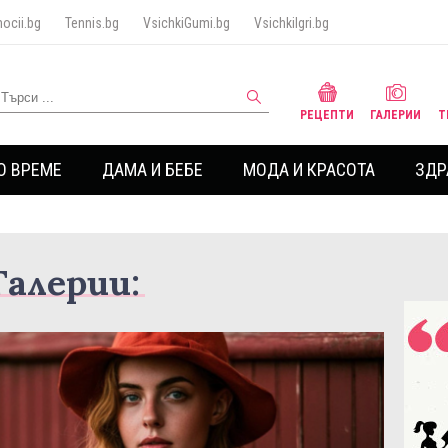
ocii.bg
Tennis.bg
VsichkiGumi.bg
VsichkiIgri.bg
РЕЦЕПТИ
ГАЛЕРИИ
Т
О ВРЕМЕ
ДАМА И БЕБЕ
МОДА И КРАСОТА
ЗДР
Галерии: