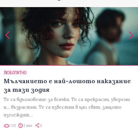
ЛЮБОПИТНО
Мълчанието е най-лошото наказание
за тази зодия
Те са вдъхновение за всички. Те са прекрасни, уверени
и... възрастни. Те са известни в цял свят, защото
изглеждат…
130
3 мин
0