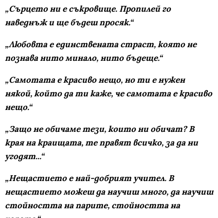
„Сърцето ни е съкровище. Пропилей го
наведнъж и ще бъдеш просяк.“
„Любовта е единствената страст, която не
познава нито минало, нито бъдеще.“
„Самотата е красиво нещо, но ти е нужен
някой, който да ти каже, че самотата е красиво
нещо.“
„Защо не обичаме тези, които ни обичат? В
края на краищата, те правят всичко, за да ни
угодят...“
„Нещастието е най-добрият учител. В
нещастието можеш да научиш много, да научиш
стойността на парите, стойността на