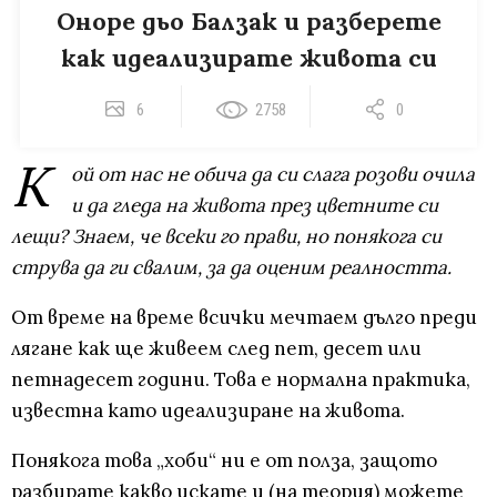
Оноре дьо Балзак и разберете
как идеализирате живота си
6
2758
0
К
ой от нас не обича да си слага розови очила
и да гледа на живота през цветните си
лещи? Знаем, че всеки го прави, но понякога си
струва да ги свалим, за да оценим реалността.
От време на време всички мечтаем дълго преди
лягане как ще живеем след пет, десет или
петнадесет години. Това е нормална практика,
известна като идеализиране на живота.
Понякога това „хоби“ ни е от полза, защото
разбирате какво искате и (на теория) можете