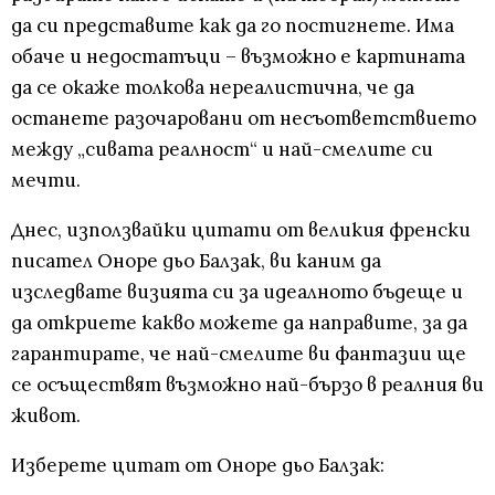
да си представите как да го постигнете. Има
обаче и недостатъци – възможно е картината
да се окаже толкова нереалистична, че да
останете разочаровани от несъответствието
между „сивата реалност“ и най-смелите си
мечти.
Днес, използвайки цитати от великия френски
писател Оноре дьо Балзак, ви каним да
изследвате визията си за идеалното бъдеще и
да откриете какво можете да направите, за да
гарантирате, че най-смелите ви фантазии ще
се осъществят възможно най-бързо в реалния ви
живот.
Изберете цитат от Оноре дьо Балзак: