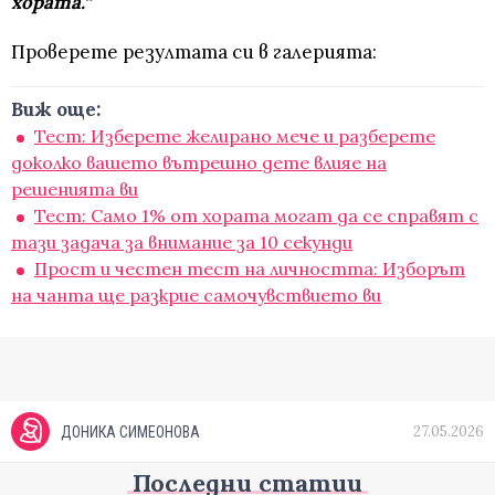
хората.“
Проверете резултата си в галерията:
Виж още:
Тест: Изберете желирано мече и разберете
доколко вашето вътрешно дете влияе на
решенията ви
Тест: Само 1% от хората могат да се справят с
тази задача за внимание за 10 секунди
Прост и честен тест на личността: Изборът
на чанта ще разкрие самочувствието ви
27.05.2026
ДОНИКА СИМЕОНОВА
Последни статии