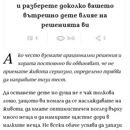
и разберете доколко вашето
вътрешно дете влияе на
решенията ви
8
3642
0
А
ко често вземате ирационални решения и
хората постоянно ви обвиняват, че не
приемате живота сериозно, определено трябва
да направите този тест.
Да останете дете по душа не е чак толкова
лошо, защото ви помага да се наслаждавате на
живота, да имате оптимистичен поглед върху
много неща и да намирате щастие дори в
малките неща. Не всеки обаче успява да запази