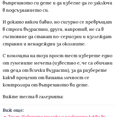
вътрешното си дете и да избегне да го заключи
в подсъзнанието си.
И докато някои бавно, но сигурно се превръщат
в строги възрастни, други, напротив, не са в
състояние да станат по-сериозни и изглеждат
странни и ненадеждни за околните.
С помощта на този прост тест изберете едно
от гумените мечета (известно е, че са обичани
от деца от всички възрасти), за да разберете
какъв процент от вашата личност се
контролира от вътрешното ви дете.
Вижте теста в галерията:
Виж още:
Тест: Изберете рисунка и разберете какво ви