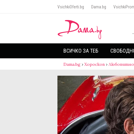
VsichkiOferti.bg
Dama.bg
VsichkiProm
ВСИЧКО ЗА ТЕБ
СВОБОДН
Dama.bg
›
Хороскоп
›
Любопитно