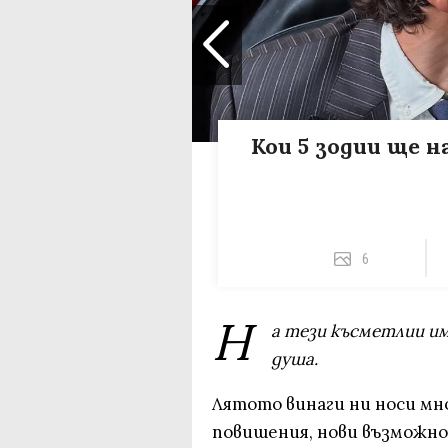
Кои 5 зодии ще 
6
Н
а тези късметлии им
душа.
Лятото винаги ни носи мно
повишения, нови възможнос