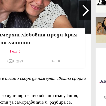
намерят любовта преди края
на лятото
1 от 6
2079
0
 е писано скоро да намерят своята сродна
АБ
го изненади – неочаквани пътувания,
ти за саморазвитие и, разбира се,