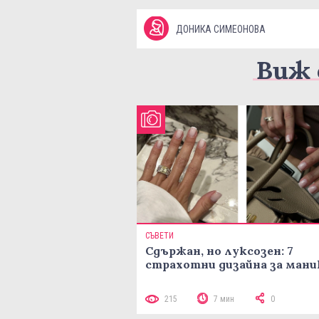
ДОНИКА СИМЕОНОВА
Виж 
СЪВЕТИ
Сдържан, но луксозен: 7
страхотни дизайна за ман
215
7 мин
0