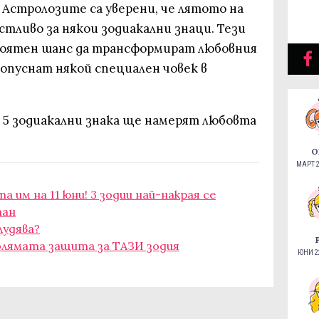
Астролозите са уверени, че лятото на
астливо за някои зодиакални знаци. Тези
оятен шанс да трансформират любовния
допуснат някой специален човек в
и 5 зодиакални знака ще намерят любовта
О
МАРТ 2
 им на 11 юни! 3 зодии най-накрая се
пан
лудява?
лямата защита за ТАЗИ зодия
ЮНИ 22