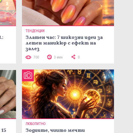
ТЕНДЕНЦИИ
.:
Златен час: 7 шикозни идеи за
летен маникюр с ефект на
залез
700
3 мин
0
ЛЮБОПИТНО
 15
Зодиите, чиито мечти