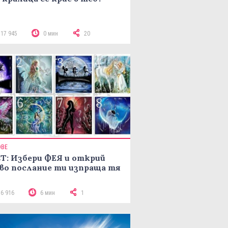
117 945
0 мин
20
ОВЕ
Т: Избери ФЕЯ и открий
во послание ти изпраща тя
16 916
6 мин
1