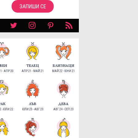
ЗАПИШИ СЕ
ВЕН
ТЕЛЕЦ
БЛИЗНАЦИ
1 - АПР 20
АПР 21 - МАЙ 21
МАЙ 22 - ЮНИ 21
РАК
ЛЪВ
ДЕВА
 - ЮЛИ 22
ЮЛИ 23 - АВГ 23
АВГ 24 - СЕП 23