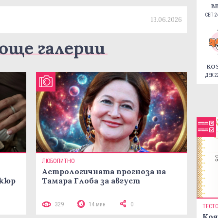
В
СЕП 24
13.06.2026
още галерии
КО
ДЕК 22
ЛЮБОПИТНО
Астрологичната прогноза на
икюр
Тамара Глоба за август
329
14 мин
0
ТЕСТ
Коя