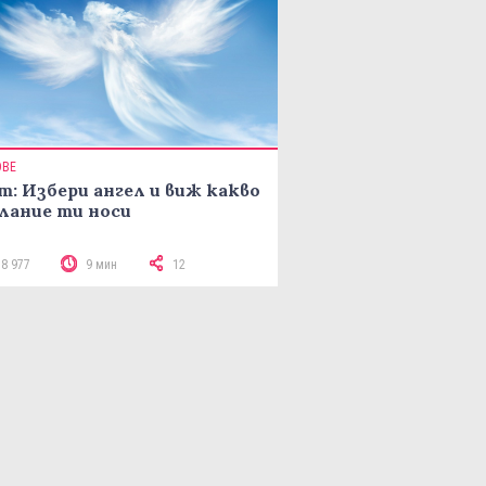
ОВЕ
т: Избери ангел и виж какво
лание ти носи
18 977
9 мин
12