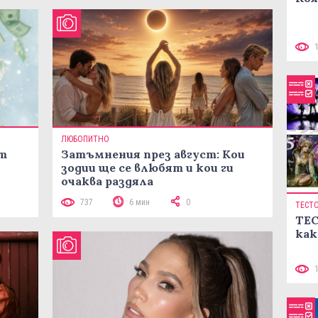
ЛЮБОПИТНО
ст
Затъмнения през август: Кои
зодии ще се влюбят и кои ги
очаква раздяла
737
6 мин
0
ТЕСТ
ТЕС
как