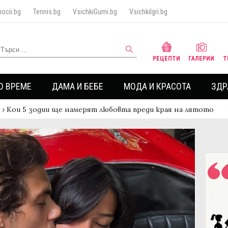
ocii.bg
Tennis.bg
VsichkiGumi.bg
VsichkiIgri.bg
РЕЦЕПТИ
ГАЛЕРИИ
Т
О ВРЕМЕ
ДАМА И БЕБЕ
МОДА И КРАСОТА
ЗДР
›
Кои 5 зодии ще намерят любовта преди края на лятото