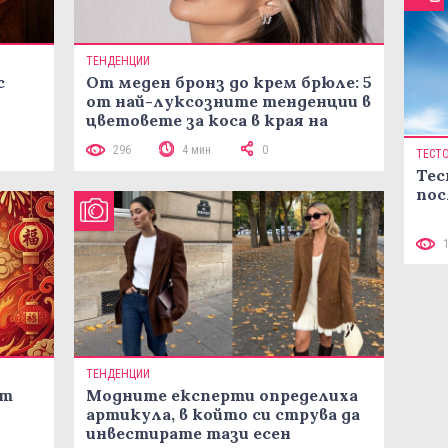
ТЕНДЕНЦИИ
с
От меден бронз до крем брюле: 5
от най-луксозните тенденции в
цветовете за коса в края на
лятото
296
4 мин
0
ТЕСТ
Тес
пос
ТЕНДЕНЦИИ
ст
Модните експерти определиха
артикула, в който си струва да
инвестирате тази есен