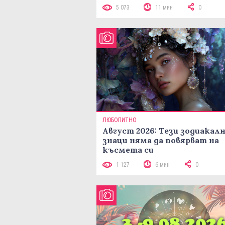
5 073
11 мин
0
ЛЮБОПИТНО
Август 2026: Тези зодиакал
знаци няма да повярват на
късмета си
1 127
6 мин
0