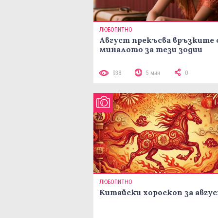
ЛЮБОПИТНО
Август прекъсва връзките 
миналото за тези зодии
938
5 мин
0
ЛЮБОПИТНО
Китайски хороскоп за авгу