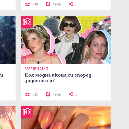
348
4 мин
0
ЗВЕЗДЕН СТИЛ
ни
Коя модна икона си според
зодията си?
542
7 мин
0