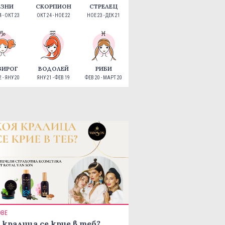
ЕЗНИ
СКОРПИОН
СТРЕЛЕЦ
 - ОКТ 23
ОКТ 24 - НОЕ 22
НОЕ 23 - ДЕК 21
ЗИРОГ
ВОДОЛЕЙ
РИБИ
 - ЯНУ 20
ЯНУ 21 - ФЕВ 19
ФЕВ 20 - МАРТ 20
ОВЕ
 кралица се крие в теб?