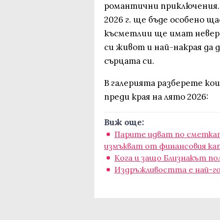
романтични приключения. 
2026 г. ще бъде особено щ
късметлии ще имат невер
си живот и най-накрая да 
сърцата си.
В галерията разберете ко
преди края на лято 2026:
Виж още:
Парите идват по сметката
измъкват от финансовия ка
Кога и защо Близнакът по
Издръжливостта е най-го