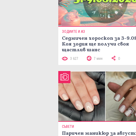
ЗОДИИТЕ И АЗ
Седмичен хороскоп за 3-9.08
Коя зодия ще получи своя
щастлив шанс
3 627
7 мин
0
СЪВЕТИ
Паричен маникюр за август: