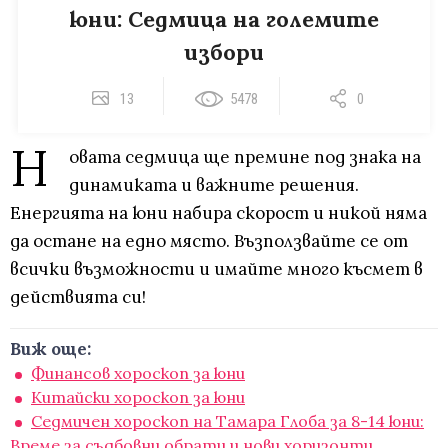
юни: Седмица на големите
избори
13
5478
0
Н
овата седмица ще премине под знака на
динамиката и важните решения.
Енергията на юни набира скорост и никой няма
да остане на едно място. Възползвайте се от
всички възможности и имайте много късмет в
действията си!
Виж още:
Финансов хороскоп за юни
Китайски хороскоп за юни
Седмичен хороскоп на Тамара Глоба за 8-14 юни:
Време за съдбовни обрати и нови хоризонти