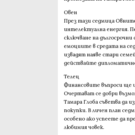
Овен
През тази седмица Овнит
интелектуална енергия. Пе
сключване на дългосрочни 
емоциите в средата на се
извадят наяве стари семе
действайте дипломатичн
Телец
Финансовите въпроси ще и
Очертават се добри възмо
Тамара Глоба съветва да 
покупки. В личен план сед
особено ако успеете да пр
любимия човек.