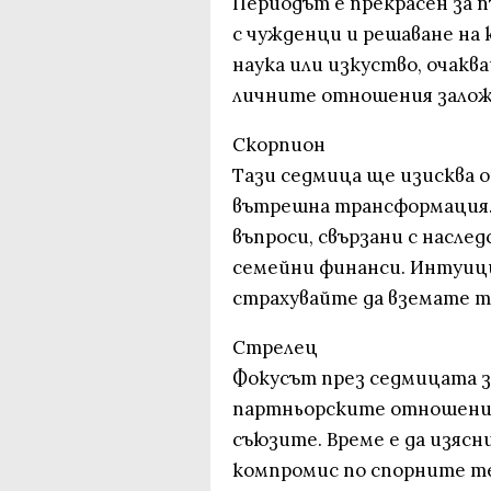
Периодът е прекрасен за 
с чужденци и решаване на 
наука или изкуство, очакв
личните отношения залож
Скорпион
Тази седмица ще изисква 
вътрешна трансформация. 
въпроси, свързани с насле
семейни финанси. Интуици
страхувайте да вземате т
Стрелец
Фокусът през седмицата з
партньорските отношения 
съюзите. Време е да изяс
компромис по спорните т