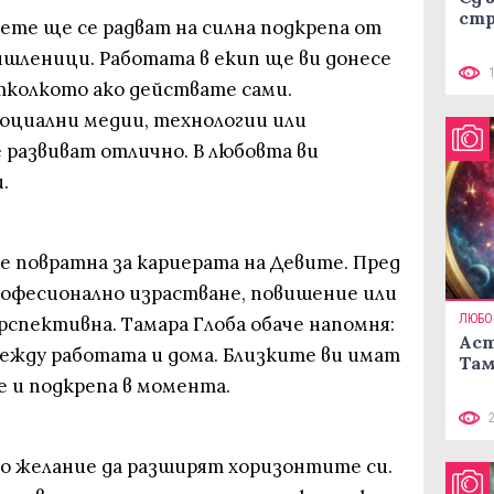
стр
ете ще се радват на силна подкрепа от
ишленици. Работата в екип ще ви донесе
отколкото ако действате сами.
социални медии, технологии или
 развиват отлично. В любовта ви
.
е повратна за кариерата на Девите. Пред
професионално израстване, повишение или
ЛЮБО
рспективна. Тамара Глоба обаче напомня:
Аст
между работата и дома. Близките ви имат
Там
 и подкрепа в момента.
о желание да разширят хоризонтите си.