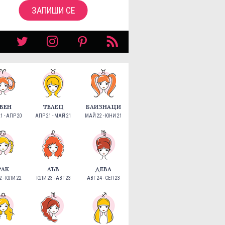
ЗАПИШИ СЕ
ВЕН
ТЕЛЕЦ
БЛИЗНАЦИ
1 - АПР 20
АПР 21 - МАЙ 21
МАЙ 22 - ЮНИ 21
РАК
ЛЪВ
ДЕВА
 - ЮЛИ 22
ЮЛИ 23 - АВГ 23
АВГ 24 - СЕП 23