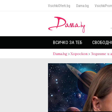
VsichkiOferti.bg
Dama.bg
VsichkiProm
ВСИЧКО ЗА ТЕБ
СВОБОДН
Dama.bg
›
Хороскоп
›
Зодиите и 