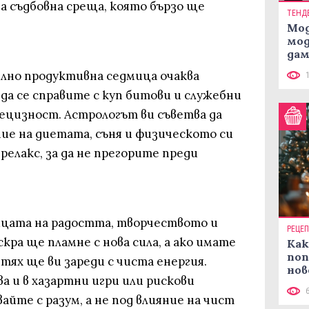
а съдбовна среща, която бързо ще
ТЕНД
Мод
мод
дам
си
лно продуктивна седмица очаква
да се справите с куп битови и служебни
рецизност. Астрологът ви съветва да
ие на диетата, съня и физическото си
релакс, за да не прегорите преди
ицата на радостта, творчеството и
РЕЦЕ
ра ще пламне с нова сила, а ако имате
Как
поп
 тях ще ви зареди с чиста енергия.
нов
 и в хазартни игри или рискови
рец
айте с разум, а не под влияние на чист