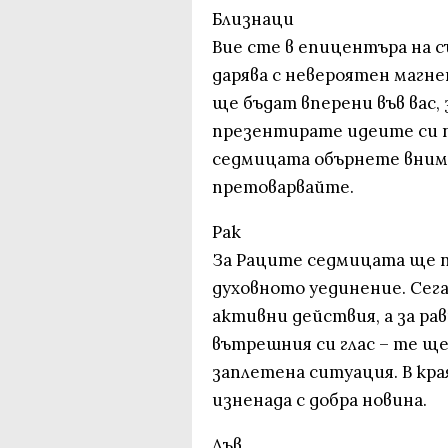
Близнаци
Вие сте в епицентъра на с
дарява с невероятен магне
ще бъдат вперени във вас,
презентирате идеите си п
седмицата обърнете внима
претоварвайте.
Рак
За Раците седмицата ще п
духовното уединение. Сега
активни действия, а за ра
вътрешния си глас – те ще
заплетена ситуация. В кра
изненада с добра новина.
Лъв