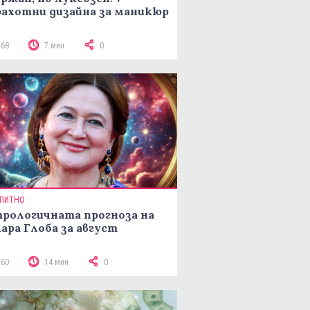
ахотни дизайна за маникюр
168
7 мин
0
ПИТНО
рологичната прогноза на
ара Глоба за август
260
14 мин
0