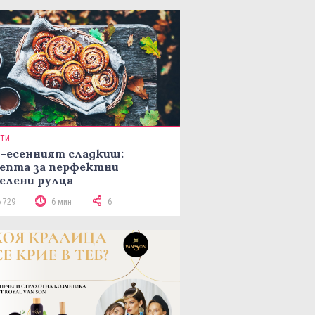
ПТИ
-есенният сладкиш:
епта за перфектни
елени рулца
6 729
6 мин
6