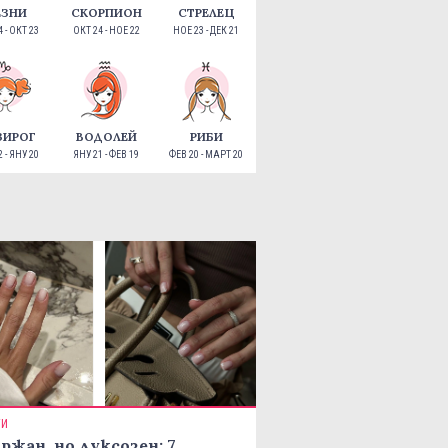
ЕЗНИ
СКОРПИОН
СТРЕЛЕЦ
 - ОКТ 23
ОКТ 24 - НОЕ 22
НОЕ 23 - ДЕК 21
ЗИРОГ
ВОДОЛЕЙ
РИБИ
 - ЯНУ 20
ЯНУ 21 - ФЕВ 19
ФЕВ 20 - МАРТ 20
ТИ
ржан, но луксозен: 7