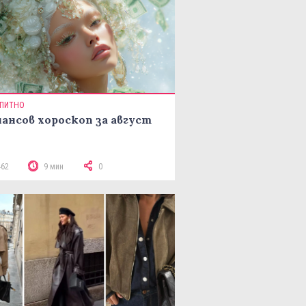
ПИТНО
ансов хороскоп за август
462
9 мин
0