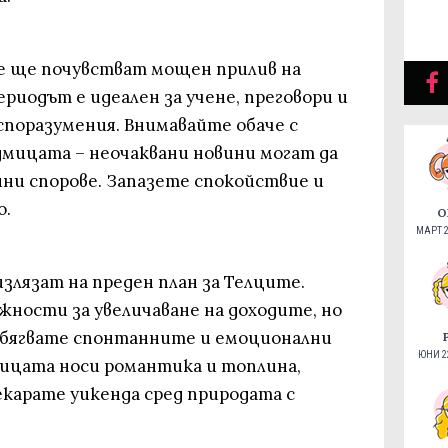
е ще почувстват мощен прилив на
риодът е идеален за учене, преговори и
споразумения. Внимавайте обаче с
дмицата – неочаквани новини могат да
йни спорове. Запазете спокойствие и
о.
О
МАРТ 2
злязат на преден план за Телците.
жности за увеличаване на доходите, но
избягвате спонтанните и емоционални
ЮНИ 22
мицата носи романтика и топлина,
екарате уикенда сред природата с