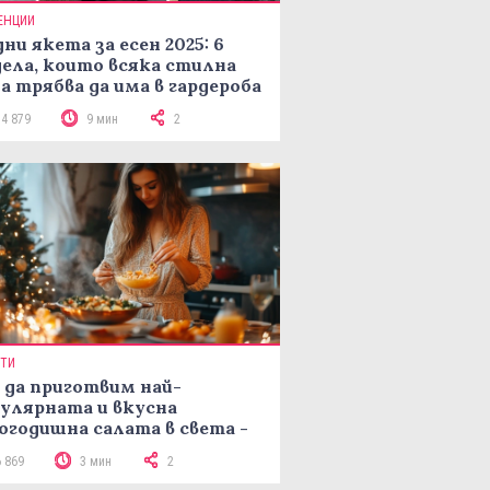
ЕНЦИИ
ни якета за есен 2025: 6
ела, които всяка стилна
а трябва да има в гардероба
14 879
9 мин
2
ПТИ
 да приготвим най-
улярната и вкусна
огодишна салата в света -
епта Мимоза
6 869
3 мин
2