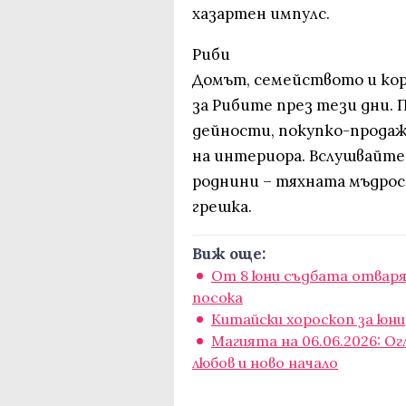
хазартен импулс.
Риби
Домът, семейството и ко
за Рибите през тези дни.
дейности, покупко-продаж
на интериора. Вслушвайте
роднини – тяхната мъдрос
грешка.
Виж още:
От 8 юни съдбата отваря 
посока
Китайски хороскоп за юни
Магията на 06.06.2026: О
любов и ново начало