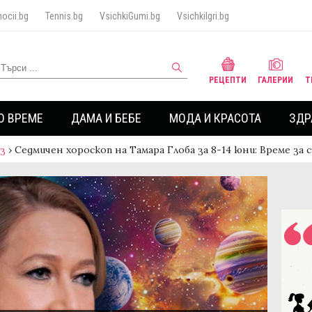
ocii.bg
Tennis.bg
VsichkiGumi.bg
VsichkiIgri.bg
РЕЦЕПТИ
ГАЛЕРИИ
Т
О ВРЕМЕ
ДАМА И БЕБЕ
МОДА И КРАСОТА
ЗДР
аз
›
Седмичен хороскоп на Тамара Глоба за 8-14 юни: Време за