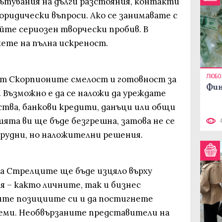
пътувания на дълги разстояния, контакти
юридически въпроси. Ако се занимавате с
айте сериозен творчески пробив. В
ете на пълна искреност.
ЛЮБО
от Скорпионите смелост и готовност за
Фин
Възможно е да се наложи да уреждате
дства, банкови кредити, данъци или общи
ята ви ще бъде безгрешна, затова не се
рудни, но наложителни решения.
а Стрелците ще бъде изцяло върху
– както личните, так и бизнес
ните позициите си и да постигнете
еми. Необвързаните представители на