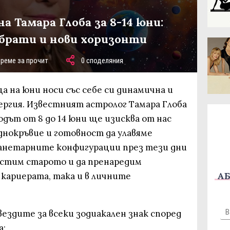
а Тамара Глоба за 8-14 юни:
обрати и нови хоризонти
време за прочит
0 споделяния
а на юни носи със себе си динамична и
ргия. Известният астролог Тамара Глоба
одът от 8 до 14 юни ще изисква от нас
днокръвие и готовност да улавяме
ланетарните конфигурации през тези дни
истим старото и да пренаредим
АБ
кариерата, така и в личните
вездите за всеки зодиакален знак според
а: