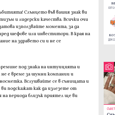
В
СЕП 24
ъбитията! Слънцето във вашия знак ви
тизъм и лидерски качества. Всички очи
 затова използвайте момента, за да
ред шефове или инвеститори. В края на
КО
ние на здравето си и не се
ДЕК 22
ремине под знака на интуицията и
 не е време за шумни компании и
вносметка. Вслушвайте се в сънищата и
 ви подскажат как да излезете от
я на периода близък приятел ще ви
СЪВЕ
Сдъ