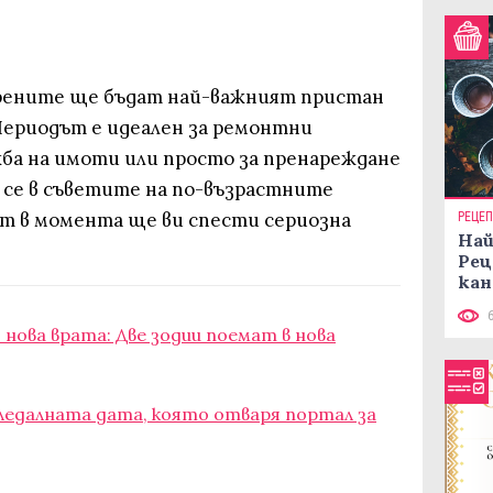
рените ще бъдат най-важният пристан
 Периодът е идеален за ремонтни
ба на имоти или просто за пренареждане
 се в съветите на по-възрастните
т в момента ще ви спести сериозна
РЕЦЕ
Най
Рец
кан
нова врата: Две зодии поемат в нова
гледалната дата, която отваря портал за