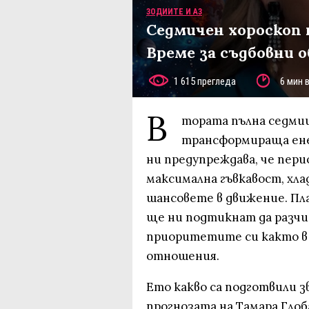
ЗОДИИТЕ И АЗ
Седмичен хороскоп н
Време за съдбовни 
1 615 прегледа
6 мин 
В
тората пълна седмиц
трансформираща ене
ни предупреждава, че пери
максимална гъвкавост, хла
шансовете в движение. П
ще ни подтикнат да разч
приоритетите си както в 
отношения.
Ето какво са подготвили з
прогнозата на Тамара Глоб