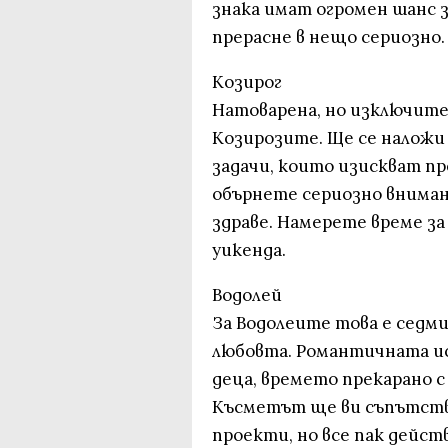
знака имат огромен шанс з
прерасне в нещо сериозно.
Козирог
Натоварена, но изключите
Козирозите. Ще се наложи 
задачи, които изискват п
обърнете сериозно вниман
здраве. Намерете време за 
уикенда.
Водолей
За Водолеите това е седм
любовта. Романтичната иск
деца, времето прекарано с
Късметът ще ви съпътства
проекти, но все пак действ