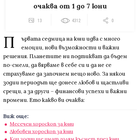
очаква от 1 до 7 юни
13
4312
0
П
ървата седмица на юни идва с много
емоции, нови възможности и важни
решения. Планетите ни подтикват да бъдем
по-смели, да вярваме в себе си и да не се
страхуваме да започнем нещо ново. За някои
зодии периодът ще донесе любов и щастливи
срещи, а за други – финансови успехи и важни
промени. Ето какво ви очаква:
Виж още:
Месечен хороскоп за юни
Любовен хороскоп за юни
Кои зодии ще имат голям късмет през юни