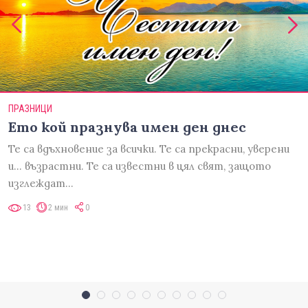
ПРАЗНИЦИ
Ето кой празнува имен ден днес
Те са вдъхновение за всички. Те са прекрасни, уверени
и... възрастни. Те са известни в цял свят, защото
изглеждат…
13
2 мин
0