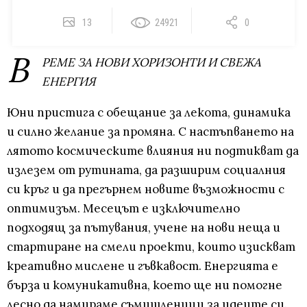
13
24921
0
В
РЕМЕ ЗА НОВИ ХОРИЗОНТИ И СВЕЖА
ЕНЕРГИЯ
Юни пристига с обещание за лекота, динамика
и силно желание за промяна. С настъпването на
лятото космическите влияния ни подтикват да
излезем от рутината, да разширим социалния
си кръг и да прегърнем новите възможности с
оптимизъм. Месецът е изключително
подходящ за пътувания, учене на нови неща и
стартиране на смели проекти, които изискват
креативно мислене и гъвкавост. Енергията е
бърза и комуникативна, което ще ни помогне
лесно да намираме съмишленици за идеите си.