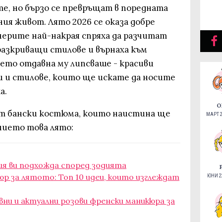
, но бързо се превръщат в поредната
ния живот. Лято 2026 се оказа добре
нерите най-накрая спряха да разчитат
разкриващи стилове и върнаха към
ето отдавна му липсваше - красиви
и и стилове, които ще искате да носите
а.
О
т бански костюма, които наистина ще
МАРТ 2
нието това лято:
я ви подхожда според зодията
р за лятото: Топ 10 идеи, които изглеждат
ЮНИ 22
авни и актуални розови френски маникюра за