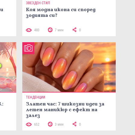
ЗВЕЗДЕН СТИЛ
ни
Коя модна икона си според
зодията си?
483
7 мин
0
ТЕНДЕНЦИИ
.:
Златен час: 7 шикозни идеи за
летен маникюр с ефект на
залез
652
3 мин
0