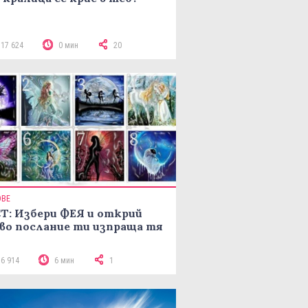
117 624
0 мин
20
ОВЕ
Т: Избери ФЕЯ и открий
во послание ти изпраща тя
16 914
6 мин
1