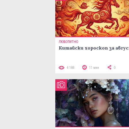
ЛЮБОПИТНО
Китайски хороскоп за авгу
4 188
11 мин
0