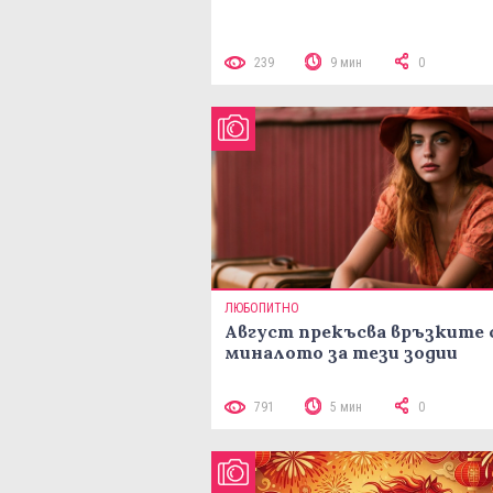
239
9 мин
0
ЛЮБОПИТНО
Август прекъсва връзките 
миналото за тези зодии
791
5 мин
0