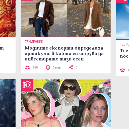
ТЕНДЕНЦИИ
ТЕСТ
ст
Модните експерти определиха
Тес
артикула, в който си струва да
пос
инвестирате тази есен
299
4 мин
0