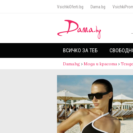
VsichkiOferti.bg
Dama.bg
VsichkiProm
ВСИЧКО ЗА ТЕБ
СВОБОДН
Dama.bg
›
Мода и красота
›
Тенд