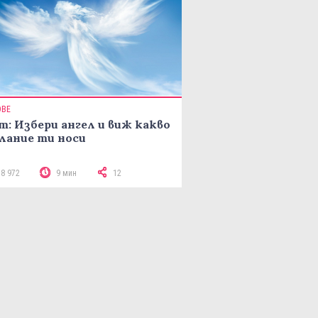
ОВЕ
т: Избери ангел и виж какво
лание ти носи
18 972
9 мин
12