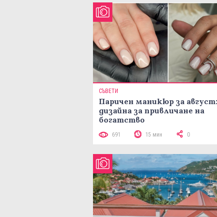
СЪВЕТИ
Паричен маникюр за август:
дизайна за привличане на
богатство
691
15 мин
0