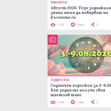
ЛЮБОПИТНО
Август 2026: Тези зодиакал
знаци няма да повярват на
късмета си
1 043
6 мин
0
ЗОДИИТЕ И АЗ
Седмичен хороскоп за 3-9.08
Коя зодия ще получи своя
щастлив шанс
3 504
7 мин
0