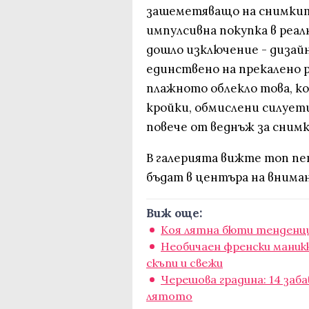
зашеметяващо на снимките
импулсивна покупка в реал
дошло изключение - дизай
единствено на прекалено 
плажното облекло това, ко
кройки, обмислени силует
повече от веднъж за снимк
В галерията вижте топ пе
бъдат в центъра на внима
Виж още:
Коя лятна бюти тенденци
Необичаен френски маникю
скъпи и свежи
Черешова градина: 14 заб
лятото