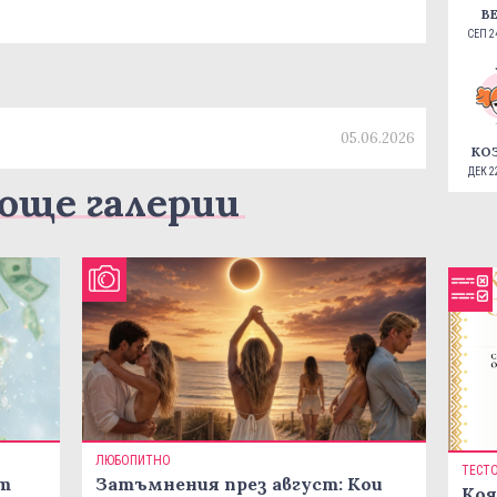
В
СЕП 24
05.06.2026
КО
ДЕК 22
още галерии
ЛЮБОПИТНО
ТЕСТ
ст
Затъмнения през август: Кои
Коя