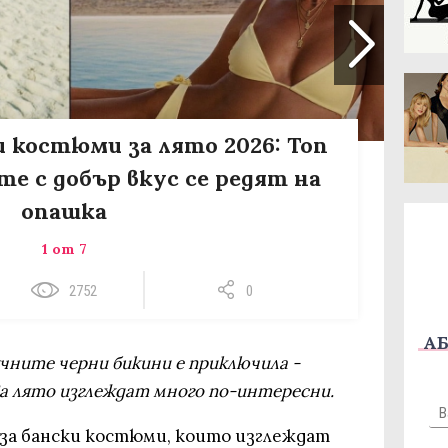
 костюми за лято 2026: Топ
те с добър вкус се редят на
опашка
1 от 7
2752
0
АБ
учните черни бикини е приключила -
а лято изглеждат много по-интересни.
 за бански костюми, които изглеждат