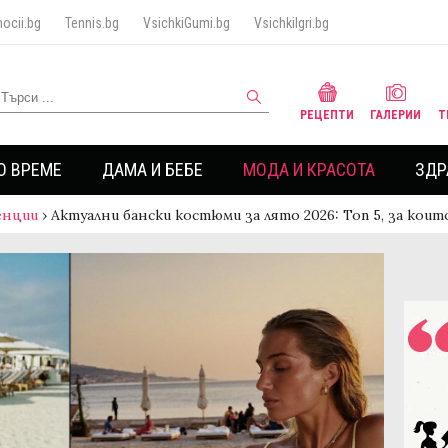
ocii.bg
Tennis.bg
VsichkiGumi.bg
VsichkiIgri.bg
РЕЦЕПТИ
ГАЛЕРИИ
Т
О ВРЕМЕ
ДАМА И БЕБЕ
МОДА И КРАСОТА
ЗДР
енции
›
Актуални бански костюми за лято 2026: Топ 5, за кои