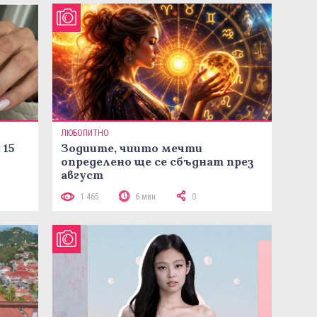
ЛЮБОПИТНО
 15
Зодиите, чиито мечти
определено ще се сбъднат през
август
1 465
6 мин
0