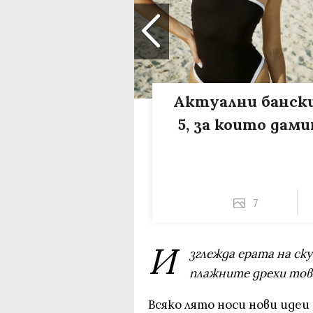
Актуални бански
5, за които дами
7
И
зглежда ерата на ск
плажните дрехи тов
Всяко лято носи нови идеи