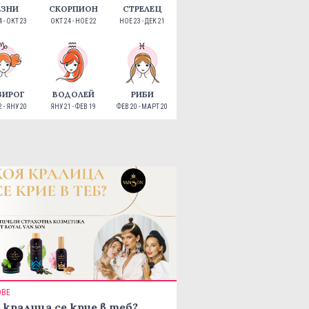
ЕЗНИ
СКОРПИОН
СТРЕЛЕЦ
 - ОКТ 23
ОКТ 24 - НОЕ 22
НОЕ 23 - ДЕК 21
ЗИРОГ
ВОДОЛЕЙ
РИБИ
 - ЯНУ 20
ЯНУ 21 - ФЕВ 19
ФЕВ 20 - МАРТ 20
ОВЕ
 кралица се крие в теб?