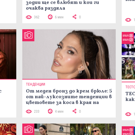
зодии ще се влюбят и кои ги
очаква раздяла
362
6 мин
0
ТЕНДЕНЦИИ
ТЕСТ
с
От меден бронз до крем брюле: 5
ТЕС
от най-луксозните тенденции в
как
цветовете за коса в края на
лятото
233
4 мин
0