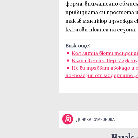
форма, внимателно обмисл
привидната си простота и
такъв маникюр изглежда с
ключови нюанса на сезона:
Виж още:
Коя лятна бюти тенденци
Вълни в стил Шер: 7 луксоз
Не ви трябват авокадо и с
по-полезни от модерните „
ДОНИКА СИМЕОНОВА
Виж 