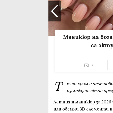
Маникюр на бога
са акт
7
Т
ечен хром и черешово
изглеждат скъпи през
Летният маникюр за 2026 г
или обемни 3D елементи на