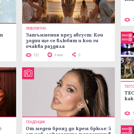
ЛЮБОПИТНО
ст
Затъмнения през август: Кои
зодии ще се влюбят и кои ги
очаква раздяла
522
6 мин
0
ТЕСТ
ТЕС
как
ТЕНДЕНЦИИ
с
От меден бронз до крем брюле: 5
от най-луксозните тенденции в