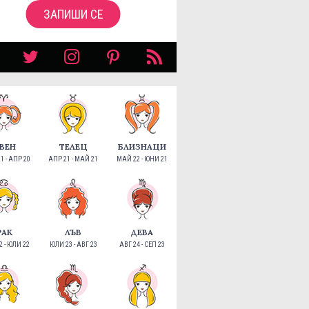
ЗАПИШИ СЕ
ВЕН
ТЕЛЕЦ
БЛИЗНАЦИ
1 - АПР 20
АПР 21 - МАЙ 21
МАЙ 22 - ЮНИ 21
РАК
ЛЪВ
ДЕВА
 - ЮЛИ 22
ЮЛИ 23 - АВГ 23
АВГ 24 - СЕП 23