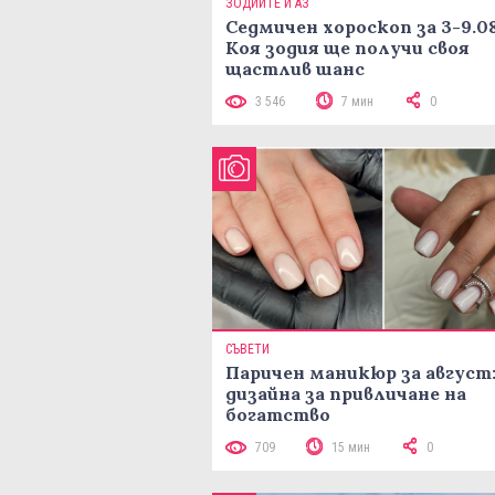
ЗОДИИТЕ И АЗ
Седмичен хороскоп за 3-9.08
Коя зодия ще получи своя
щастлив шанс
3 546
7 мин
0
СЪВЕТИ
Паричен маникюр за август:
дизайна за привличане на
богатство
709
15 мин
0