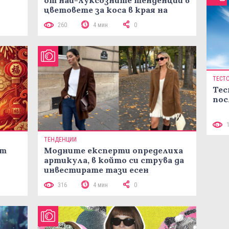
цветовете за коса в края на
лятото
260
4 мин
0
ТЕСТ
Тес
пос
ТЕНДЕНЦИИ
ст
Модните експерти определиха
артикула, в който си струва да
инвестирате тази есен
316
4 мин
0