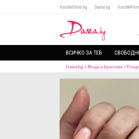
VsichkiOferti.bg
Dama.bg
VsichkiProm
ВСИЧКО ЗА ТЕБ
СВОБОДН
Dama.bg
›
Мода и красота
›
Тенд