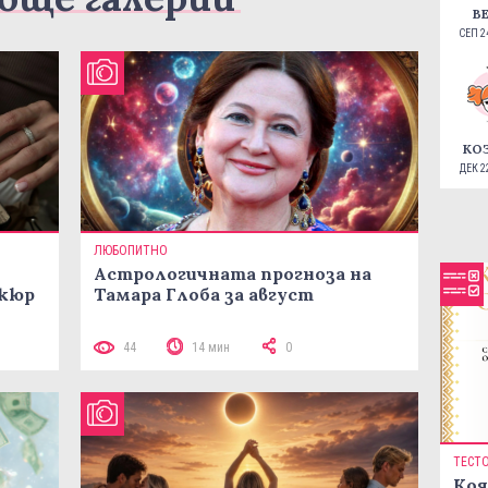
В
СЕП 24
КО
ДЕК 22
ЛЮБОПИТНО
Астрологичната прогноза на
икюр
Тамара Глоба за август
44
14 мин
0
ТЕСТ
Коя