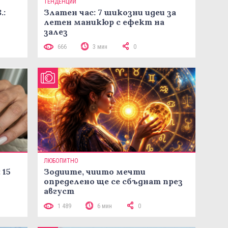
ТЕНДЕНЦИИ
.:
Златен час: 7 шикозни идеи за
летен маникюр с ефект на
залез
666
3 мин
0
ЛЮБОПИТНО
 15
Зодиите, чиито мечти
определено ще се сбъднат през
август
1 489
6 мин
0