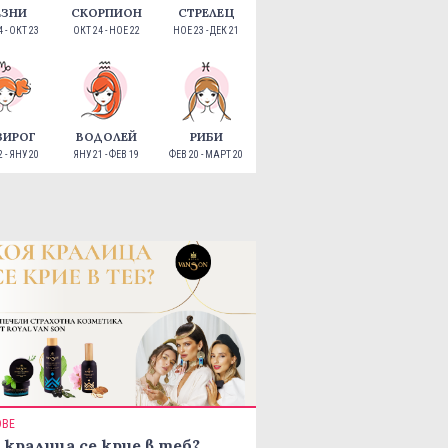
ЕЗНИ
СКОРПИОН
СТРЕЛЕЦ
 - ОКТ 23
ОКТ 24 - НОЕ 22
НОЕ 23 - ДЕК 21
ЗИРОГ
ВОДОЛЕЙ
РИБИ
 - ЯНУ 20
ЯНУ 21 - ФЕВ 19
ФЕВ 20 - МАРТ 20
ОВЕ
 кралица се крие в теб?