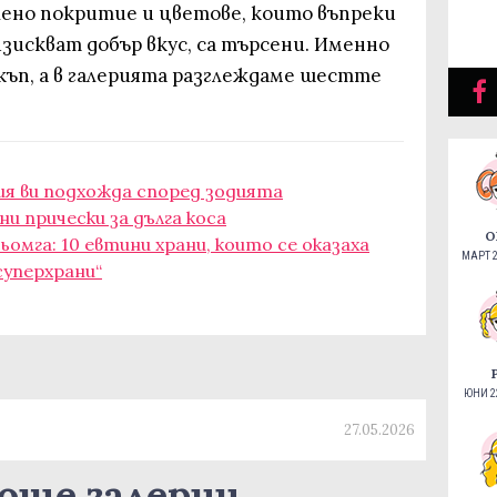
ено покритие и цветове, които въпреки
зискват добър вкус, са търсени. Именно
къп, а в галерията разглеждаме шестте
я ви подхожда според зодията
ни прически за дълга коса
О
ьомга: 10 евтини храни, които се оказаха
МАРТ 2
суперхрани“
ЮНИ 22
27.05.2026
още галерии