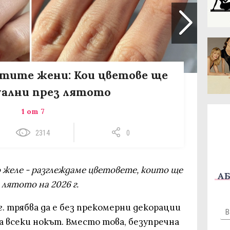
тите жени: Кои цветове ще
уални през лятото
1 от 7
2314
0
 желе - разглеждаме цветовете, които ще
АБ
 лятото на 2026 г.
. трябва да е без прекомерни декорации
 всеки нокът. Вместо това, безупречна