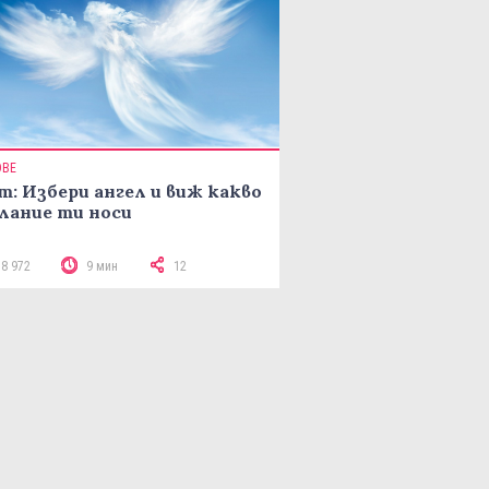
ОВЕ
т: Избери ангел и виж какво
лание ти носи
18 972
9 мин
12