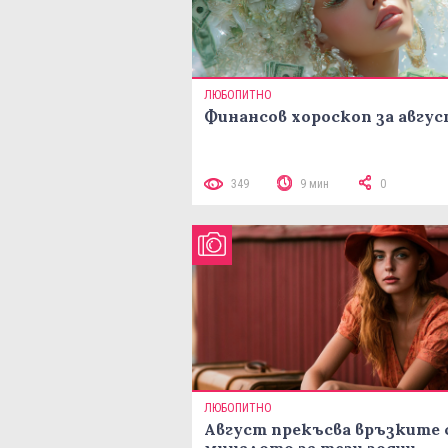
ЛЮБОПИТНО
Финансов хороскоп за авгу
349
9 мин
0
ЛЮБОПИТНО
Август прекъсва връзките 
миналото за тези зодии