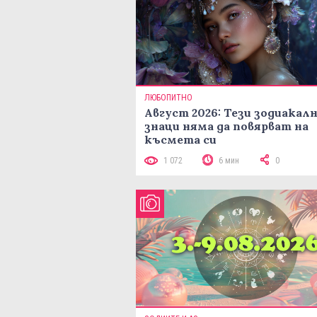
ЛЮБОПИТНО
Август 2026: Тези зодиакал
знаци няма да повярват на
късмета си
1 072
6 мин
0