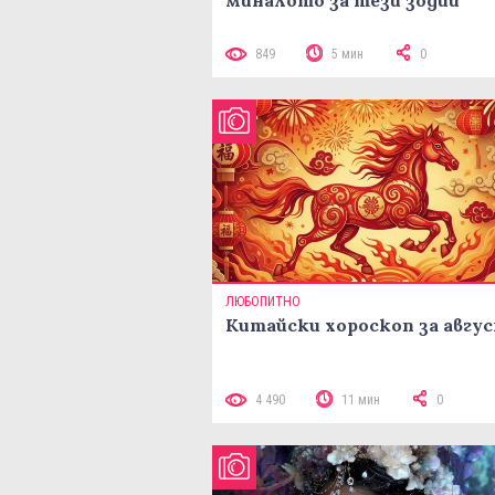
849
5 мин
0
ЛЮБОПИТНО
Китайски хороскоп за авгу
4 490
11 мин
0