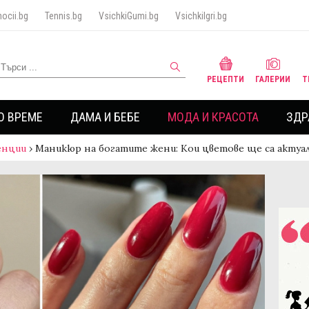
ocii.bg
Tennis.bg
VsichkiGumi.bg
VsichkiIgri.bg
РЕЦЕПТИ
ГАЛЕРИИ
Т
О ВРЕМЕ
ДАМА И БЕБЕ
МОДА И КРАСОТА
ЗДР
енции
›
Маникюр на богатите жени: Кои цветове ще са актуа