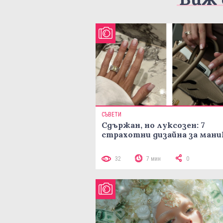
СЪВЕТИ
Сдържан, но луксозен: 7
страхотни дизайна за ман
32
7 мин
0