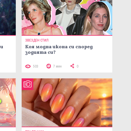
ЗВЕЗДЕН СТИЛ
ни
Коя модна икона си според
зодията си?
503
7 мин
0