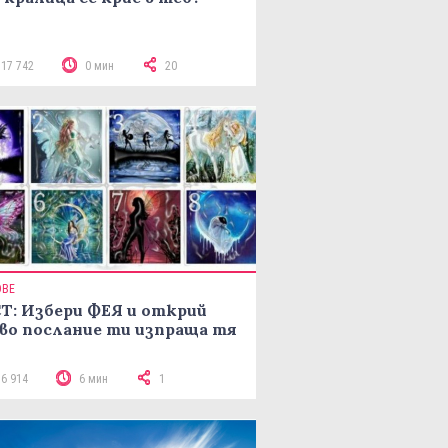
117 742
0 мин
20
ОВЕ
Т: Избери ФЕЯ и открий
во послание ти изпраща тя
16 914
6 мин
1