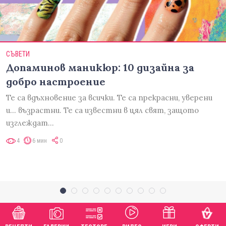
СЪВЕТИ
Допаминов маникюр: 10 дизайна за
добро настроение
Те са вдъхновение за всички. Те са прекрасни, уверени
и... възрастни. Те са известни в цял свят, защото
изглеждат…
4
6 мин
0