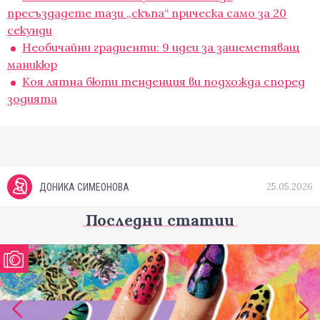
пресъздадете тази „скъпа“ прическа само за 20
секунди
Необичайни градиенти: 9 идеи за зашеметяващ
маникюр
Коя лятна бюти тенденция ви подхожда според
зодията
25.05.2026
ДОНИКА СИМЕОНОВА
Последни статии