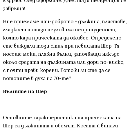
къдрави след оформяне. Днес тази тенденция се
завръща!
Ние приемаме най-доброто - дължина, пластове,
гладкост и онази неуловима непринуденост,
която кара прическата да оживее. Определено
сте виждали този стил при певицата Шер. Тя
носеше меки, плавни вълни, започващи някъде
около средата на дължината или дори по-ниско,
с почти прави корени. Готови ли сте да се
потопите в духа на 70-те?
Вълните на Шер
Основните характеристики на прическата на
Шер са дължината и обемът. Косата ѝ винаги