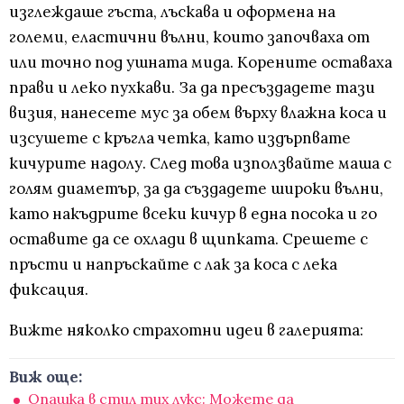
изглеждаше гъста, лъскава и оформена на
големи, еластични вълни, които започваха от
или точно под ушната мида. Корените оставаха
прави и леко пухкави. За да пресъздадете тази
визия, нанесете мус за обем върху влажна коса и
изсушете с кръгла четка, като издърпвате
кичурите надолу. След това използвайте маша с
голям диаметър, за да създадете широки вълни,
като накъдрите всеки кичур в една посока и го
оставите да се охлади в щипката. Срешете с
пръсти и напръскайте с лак за коса с лека
фиксация.
Вижте няколко страхотни идеи в галерията:
Виж още:
Опашка в стил тих лукс: Можете да