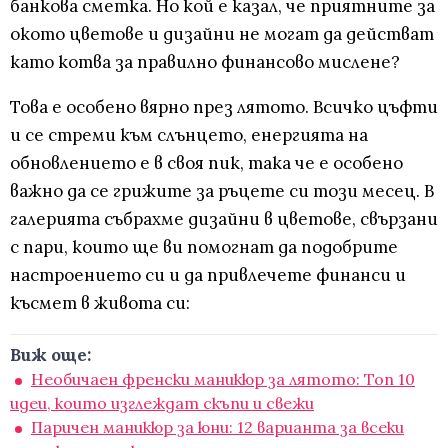
банкова сметка. Но кой е казал, че приятните за
окото цветове и дизайни не могат да действат
като котва за правилно финансово мислене?
Това е особено вярно през лятото. Всичко цъфти
и се стреми към слънцето, енергията на
обновлението е в своя пик, така че е особено
важно да се грижите за ръцете си този месец. В
галерията събрахме дизайни в цветове, свързани
с пари, които ще ви помогнат да подобрите
настроението си и да привлечете финанси и
късмет в живота си:
Виж още:
Необичаен френски маникюр за лятото: Топ 10
идеи, които изглеждат скъпи и свежи
Паричен маникюр за юни: 12 варианта за всеки