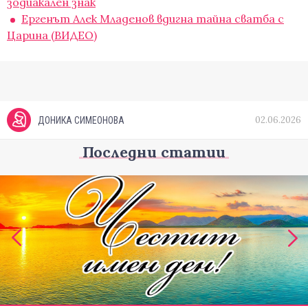
зодиакален знак
Ергенът Алек Младенов вдигна тайна сватба с
Царина (ВИДЕО)
02.06.2026
ДОНИКА СИМЕОНОВА
Последни статии