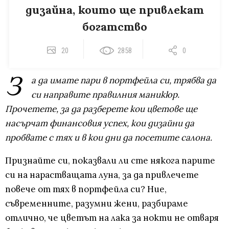
дизайна, които ще привлекат
богатство
20
2858
0
З
а да имате пари в портфейла си, трябва да
си направите правилния маникюр.
Прочетете, за да разберете кои цветове ще
насърчат финансовия успех, кои дизайни да
пробвате с тях и в кои дни да посетите салона.
Признайте си, показвали ли сте някога парите
си на нарастващата луна, за да привлечете
повече от тях в портфейла си? Ние,
съвременните, разумни жени, разбираме
отлично, че цветът на лака за нокти не отваря