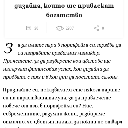
дизайна, които ще привлекат
богатство
20
2907
0
З
а да имате пари в портфейла си, трябва да
си направите правилния маникюр.
Прочетете, за да разберете кои цветове ще
насърчат финансовия успех, кои дизайни да
пробвате с тях и в кои дни да посетите салона.
Признайте си, показвали ли сте някога парите
си на нарастващата луна, за да привлечете
повече от тях в портфейла си? Ние,
съвременните, разумни жени, разбираме
отлично, че цветът на лака за нокти не отваря