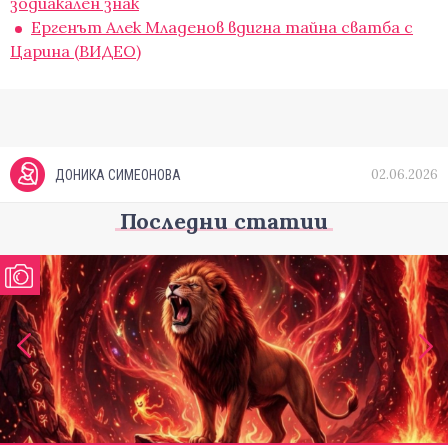
зодиакален знак
Ергенът Алек Младенов вдигна тайна сватба с
Царина (ВИДЕО)
02.06.2026
ДОНИКА СИМЕОНОВА
Последни статии