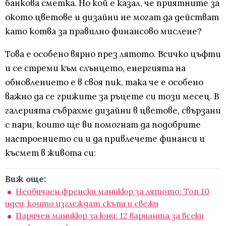
банкова сметка. Но кой е казал, че приятните за
окото цветове и дизайни не могат да действат
като котва за правилно финансово мислене?
Това е особено вярно през лятото. Всичко цъфти
и се стреми към слънцето, енергията на
обновлението е в своя пик, така че е особено
важно да се грижите за ръцете си този месец. В
галерията събрахме дизайни в цветове, свързани
с пари, които ще ви помогнат да подобрите
настроението си и да привлечете финанси и
късмет в живота си:
Виж още:
Необичаен френски маникюр за лятото: Топ 10
идеи, които изглеждат скъпи и свежи
Паричен маникюр за юни: 12 варианта за всеки