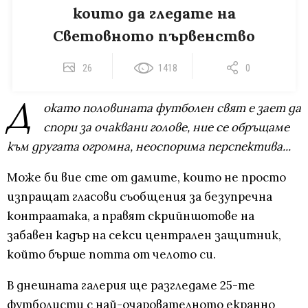
които да гледате на
Световното първенство
26
1418
0
Д
окато половината футболен свят е зает да
спори за очаквани голове, ние се обръщаме
към другата огромна, неоспорима перспектива...
Може би вие сте от дамите, които не просто
изпращат гласови съобщения за безупречна
контраатака, а правят скрийншотове на
забавен кадър на секси централен защитник,
който бърше потта от челото си.
В днешната галерия ще разгледаме 25-те
футболисти с най-очарователното екранно