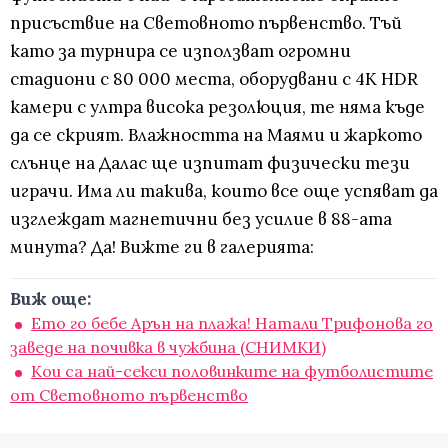
присъствие на Световното първенство. Тъй
като за турнира се използват огромни
стадиони с 80 000 места, оборудвани с 4K HDR
камери с ултра висока резолюция, те няма къде
да се скрият. Влажността на Маями и жаркото
слънце на Далас ще изпитат физически тези
играчи. Има ли такива, които все още успяват да
изглеждат магнетични без усилие в 88-ата
минута? Да! Вижте ги в галерията:
Виж още:
Ето го бебе Арън на плажа! Натали Трифонова го
заведе на почивка в чужбина (СНИМКИ)
Кои са най-секси половинките на футболистите
от Световното първенство