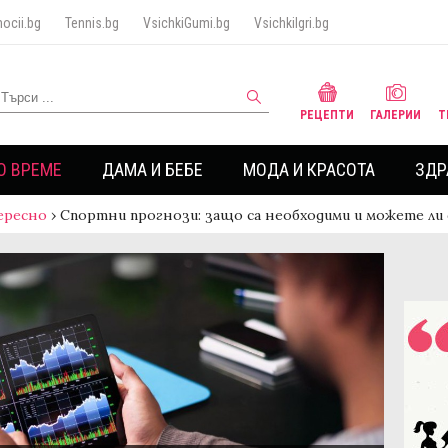
ocii.bg
Tennis.bg
VsichkiGumi.bg
VsichkiIgri.bg
РЕЦЕПТИ
ГАЛЕРИИ
Т
О ВРЕМЕ
ДАМА И БЕБЕ
МОДА И КРАСОТА
ЗДР
ересно
›
Спортни прогнози: защо са необходими и можете ли 