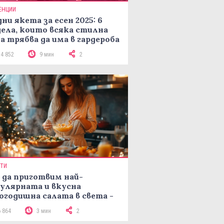
ЕНЦИИ
ни якета за есен 2025: 6
ела, които всяка стилна
а трябва да има в гардероба
14 852
9 мин
2
ПТИ
 да приготвим най-
улярната и вкусна
огодишна салата в света -
епта Мимоза
6 864
3 мин
2