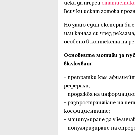
иска да търси
статистик
Всички искат готова прогн
Но защо един експерт би 
или канала си чрез реклама
особено в контекста на р
Основните мотиви за пу
включват:
- препратки към афилиейт
реферали;
- продажба на информацион
- разпространяване на нет
коефициентите;
- манипулиране за увелича
- популяризиране на опре