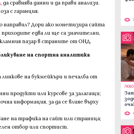
а
, да сравнява данни и да прави анализи.
оза с гаранция.
го направил? Дори ако монетизира сайта
, приходите едва ли ще са значителни,
екламния пазар в страните от ОНД.
бликуване на спортна аналитика
 линкове на букмейкъри и печалба от
ЛЮБО
Зат
ни продукти или курсове за залагащи;
зод
очна информация, за да се влияе върху
оча
ване на трафика на сайт или страница;
делен отбор или спортист.