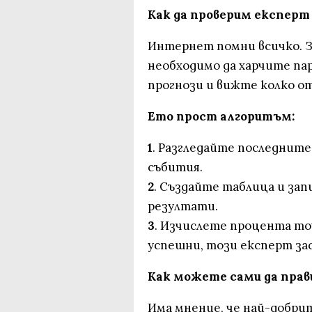
Как да проверим експерт
Интернет помни всичко. З
необходимо да харчите па
прогнози и вижте колко от
Ето прост алгоритъм:
1
. Разгледайте последните
събития.
2
. Създайте таблица и за
резултати.
3
. Изчислете процента точ
успешни, този експерт за
Как можете сами да прав
Има мнение, че най-добри