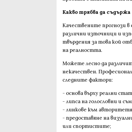
Какво трябва да съдържа
Качествените прогнози в 
различни източници и из
твърдения за това кой от
на реалността.
Можете лесно да различи
некачествен. Професионал
следните фактори:
- основа върху реални ста
- липса на голословни и с
- линкове към авторитетн
- предоставяне на визуал
или спортистите;