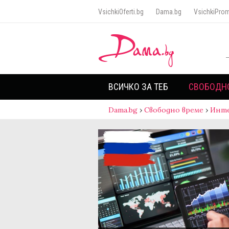
VsichkiOferti.bg
Dama.bg
VsichkiProm
ВСИЧКО ЗА ТЕБ
СВОБОДН
Dama.bg
›
Свободно време
›
Инт