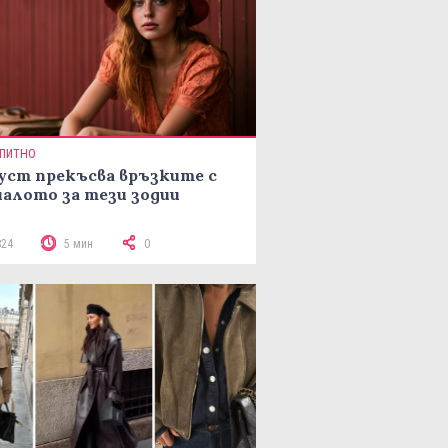
ПИТНО
уст прекъсва връзките с
алото за тези зодии
824
5 мин
0