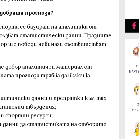
 добрата прогноза?
спорта се базират на аналитика от
ползват статистически данни. Празните
бор ще победи невинаги съответстват
те добър аналитичен материал от
О
МАРТ 2
ната прогноза трябва да включва
тистически данни и препратки към тях;
ъмнителни твърдения;
ЮНИ 22
и спортни ресурси;
ни данни за статистиката на отборите