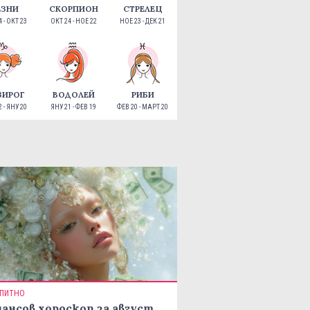
ЕЗНИ
СКОРПИОН
СТРЕЛЕЦ
 - ОКТ 23
ОКТ 24 - НОЕ 22
НОЕ 23 - ДЕК 21
ЗИРОГ
ВОДОЛЕЙ
РИБИ
 - ЯНУ 20
ЯНУ 21 - ФЕВ 19
ФЕВ 20 - МАРТ 20
ПИТНО
ансов хороскоп за август