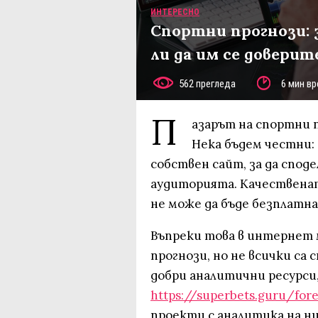
ИНТЕРЕСНО
Спортни прогнози: 
ли да им се доверит
562 прегледа
6 мин вр
П
азарът на спортни п
Нека бъдем честни: 
собствен сайт, за да спод
аудиторията. Качествената
не може да бъде безплатна
Въпреки това в интернет 
прогнози, но не всички с
добри аналитични ресурси
https://superbets.guru/for
проекти с аналитика на нив