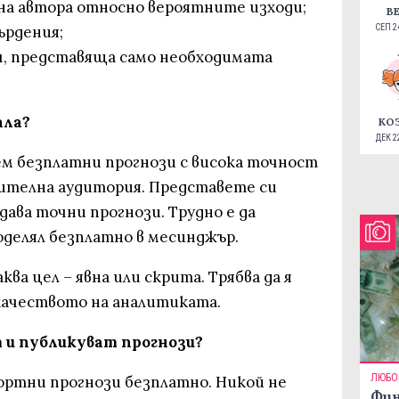
 на автора относно вероятните изходи;
В
ърдения;
СЕП 24
еч, представяща само необходимата
ала?
КО
ДЕК 22
м безплатни прогнози с висока точност
нителна аудитория. Представете си
дава точни прогнози. Трудно е да
поделял безплатно в месинджър.
ва цел – явна или скрита. Трябва да я
качеството на аналитиката.
 и публикуват прогнози?
ЛЮБО
ортни прогнози безплатно. Никой не
Фин