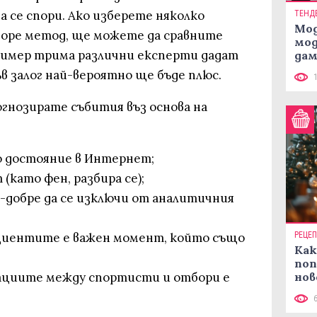
а се спори. Ако изберете няколко
ТЕНД
Мод
горе метод, ще можете да сравните
мод
ример трима различни експерти дадат
дам
си
ъв залог най-вероятно ще бъде плюс.
гнозирате събития въз основа на
о достояние в Интернет;
 (като фен, разбира се);
й-добре да се изключи от аналитичния
циентите е важен момент, който също
РЕЦЕ
Как
поп
ациите между спортисти и отбори е
нов
рец