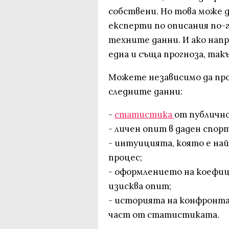
собствени. Но това може д
експерти по описания по-
техните данни. И ако нап
една и съща прогноза, так
Можете независимо да про
следните данни:
-
статистика
от публичн
- личен опит в даден спорт
- интуицията, която е на
процес;
- оформлението на коефи
изисква опит;
- историята на конфронт
част от статистиката.