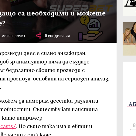
защо са необходими и можете
е?
еме за прочит
0 споделяния
рогнози днес е силно ангажиран.
добър анализатор няма да създаде
еля безплатно своите прогнози с
 прогноза, основана на сериозен анализ,
.
можем да намерим десетки различни
АБ
а стойностни. Съществуват наистина
, като например
ecasts/
. Но също така има и евтини
о ученик от 7 клас.