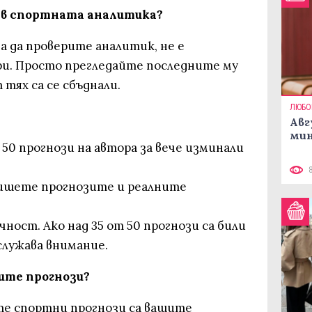
 в спортната аналитика?
а да проверите аналитик, не е
ри. Просто прегледайте последните му
 тях са се сбъднали.
ЛЮБО
Авг
мин
 50 прогнози на автора за вече изминали
пишете прогнозите и реалните
ност. Ако над 35 от 50 прогнози са били
служава внимание.
ите прогнози?
те спортни прогнози са вашите