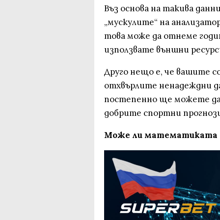
Въз основа на такива дан
„мускулите“ на анализатор
това може да отнеме годин
използвате външни ресурс
Друго нещо е, че вашите с
отхвърлите ненадеждни д
постепенно ще можете да 
добрите спортни прогнози
Може ли математиката д