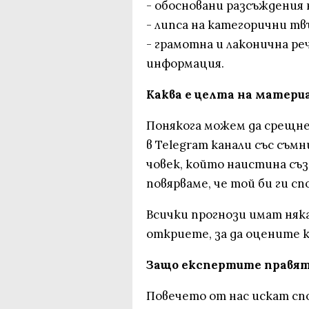
- обосновани разсъждения
- липса на категорични тв
- грамотна и лаконична р
информация.
Каква е целта на матери
Понякога можем да срещне
в Telegram канали със съм
човек, който наистина съз
повярваме, че той би ги с
Всички прогнози имат някак
откриете, за да оцените 
Защо експертите правят
Повечето от нас искат сп