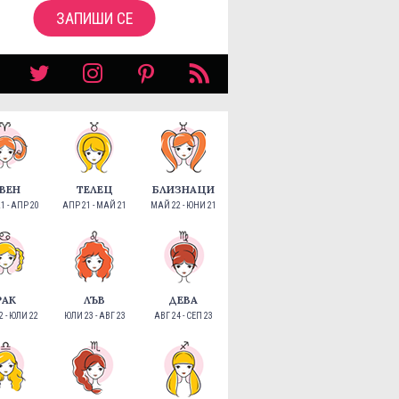
ЗАПИШИ СЕ
ВЕН
ТЕЛЕЦ
БЛИЗНАЦИ
1 - АПР 20
АПР 21 - МАЙ 21
МАЙ 22 - ЮНИ 21
РАК
ЛЪВ
ДЕВА
 - ЮЛИ 22
ЮЛИ 23 - АВГ 23
АВГ 24 - СЕП 23