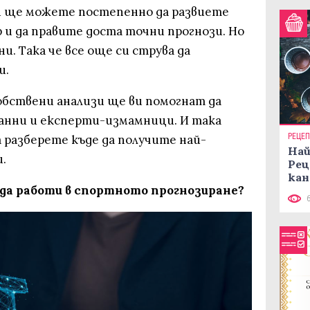
ни ще можете постепенно да развиете
 и да правите доста точни прогнози. Но
и. Така че все още си струва да
и.
обствени анализи ще ви помогнат да
анни и експерти-измамници. И така
РЕЦЕ
разберете къде да получите най-
Най
.
Рец
кан
а работи в спортното прогнозиране?