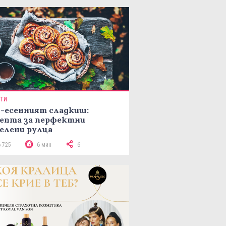
ПТИ
-есенният сладкиш:
епта за перфектни
елени рулца
6 725
6 мин
6