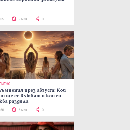
305
9 мин
0
ПИТНО
ъмнения през август: Кои
ии ще се влюбят и кои ги
ква раздяла
460
6 мин
0