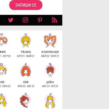
ЗАПИШИ СЕ
ВЕН
ТЕЛЕЦ
БЛИЗНАЦИ
1 - АПР 20
АПР 21 - МАЙ 21
МАЙ 22 - ЮНИ 21
РАК
ЛЪВ
ДЕВА
 - ЮЛИ 22
ЮЛИ 23 - АВГ 23
АВГ 24 - СЕП 23