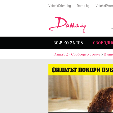
VsichkiOferti.bg
Dama.bg
VsichkiProm
ВСИЧКО ЗА ТЕБ
СВОБОДН
Dama.bg
›
Свободно време
›
Инт