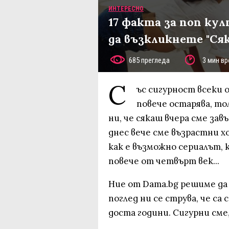
ИНТЕРЕСНО
17 факта за поп ку
да възкликнете "Ся
685 прегледа
3 мин вр
С
ъс сигурност всеки 
повече остарява, то
ни, че сякаш вчера сме за
днес вече сме възрастни хо
как е възможно сериалът, к
повече от четвърт век...
Ние от Dama.bg решиме да
поглед ни се струва, че са
доста години. Сигурни сме,