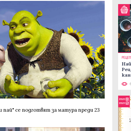
РЕЦЕ
Най
Рец
кан
и пай" се подготвят за матура преди 23