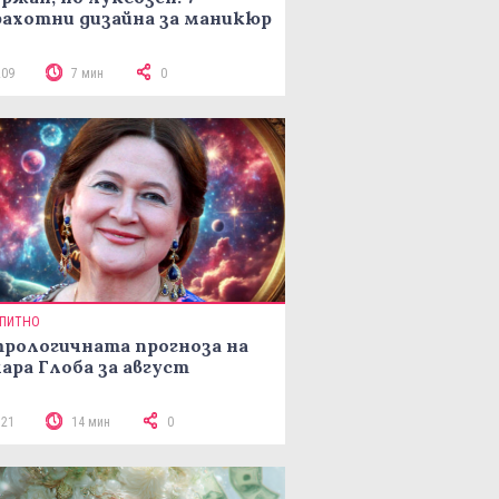
ахотни дизайна за маникюр
209
7 мин
0
ПИТНО
рологичната прогноза на
ара Глоба за август
321
14 мин
0