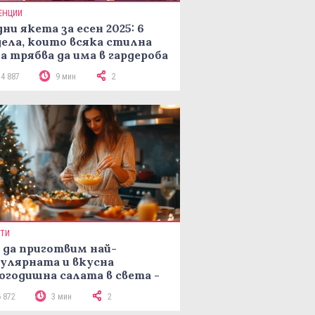
ЕНЦИИ
ни якета за есен 2025: 6
ела, които всяка стилна
а трябва да има в гардероба
14 887
9 мин
2
ПТИ
 да приготвим най-
улярната и вкусна
огодишна салата в света -
епта Мимоза
6 872
3 мин
2