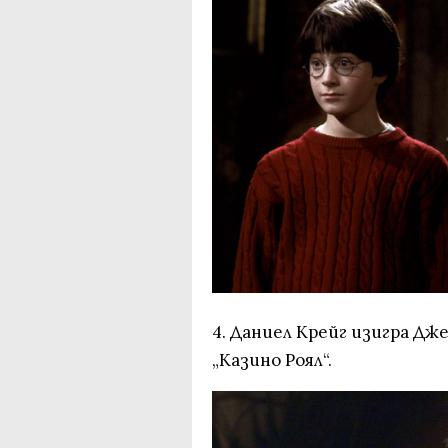
4. Даниел Крейг изигра Дже
„Казино Роял“.