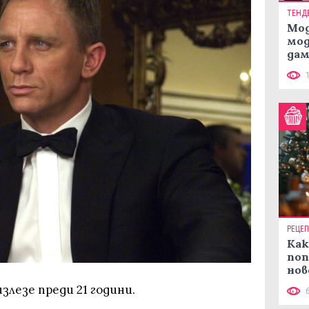
ТЕНД
Мод
мод
дам
си
РЕЦЕ
Как
поп
нов
рец
излезе преди 21 години.