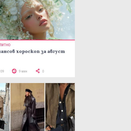
ПИТНО
ансов хороскоп за август
509
9 мин
0