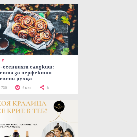
ПТИ
-есенният сладкиш:
епта за перфектни
елени рулца
6 730
6 мин
6