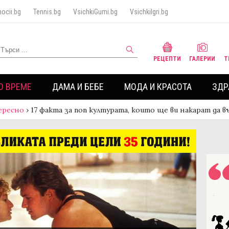
ocii.bg
Tennis.bg
VsichkiGumi.bg
VsichkiIgri.bg
РЕЦЕПТИ
ГАЛЕРИИ
Т
О ВРЕМЕ
ДАМА И БЕБЕ
МОДА И КРАСОТА
ЗДР
ересно
›
17 факта за поп културата, които ще ви накарат да 