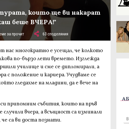
лтурата, които ще ви накарат
каш беше ВЧЕРА!"
еме за прочит
63 споделяния
от нас многократно е усещал, че колкото
лкова по-бързо лети времето. Изглежда
вършили училище и сме се дипломирали, а
ра с положение и кариера. Учудваме се
ойто гледахме на младини, да е вече на
АБ
 си припомним събития, които на пръв
 се случили вчера, а всъщност са изминали
 че са ви доста познати.