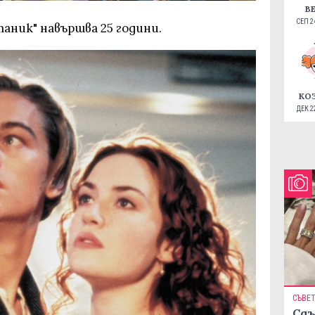
В
СЕП 24
таник" навършва 25 години.
КО
ДЕК 22
СЪВЕ
Сдъ