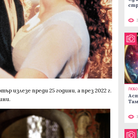
стр
ЛЮБО
тър излезе преди 25 години, а през 2022 г.
Аст
ини.
Там