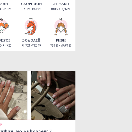
ЕЗНИ
СКОРПИОН
СТРЕЛЕЦ
 - ОКТ 23
ОКТ 24 - НОЕ 22
НОЕ 23 - ДЕК 21
ЗИРОГ
ВОДОЛЕЙ
РИБИ
 - ЯНУ 20
ЯНУ 21 - ФЕВ 19
ФЕВ 20 - МАРТ 20
ТИ
ржан, но луксозен: 7