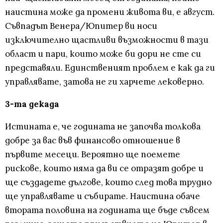
наистина може да промени живота ви, е август.
Съвпадът Венера/Юпитер ви носи
изключително щастливи възможности в тази
област и пари, които може би дори не сте си
представяли. Единственият проблем е как да ги
управлявате, затова не ги харчете лековерно.
3-та декада
Истината е, че годината не започва толкова
добре за вас във финансово отношение в
първите месеци. Вероятно ще поемете
рискове, които няма да ви се отразят добре и
ще създадете дългове, които след това трудно
ще управлявате и събирате. Наистина обаче
втората половина на годината ще бъде съвсем