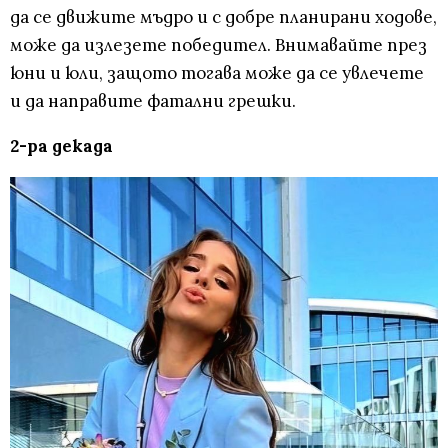
да се движите мъдро и с добре планирани ходове,
може да излезете победител. Внимавайте през
юни и юли, защото тогава може да се увлечете
и да направите фатални грешки.
2-ра декада