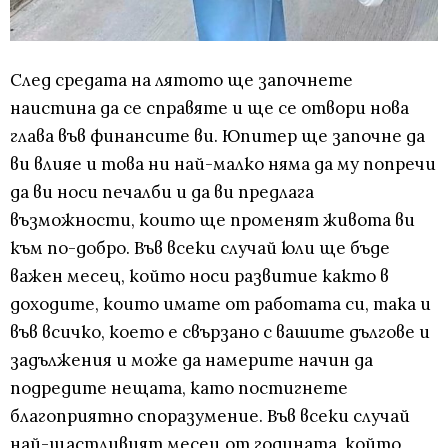
След средата на лятото ще започнете
наистина да се справяте и ще се отвори нова
глава във финансите ви. Юпитер ще започне да
ви влияе и това ни най-малко няма да му попречи
да ви носи печалби и да ви предлага
възможности, които ще променят живота ви
към по-добро. Във всеки случай юли ще бъде
важен месец, който носи развитие както в
доходите, които имате от работата си, така и
във всичко, което е свързано с вашите дългове и
задължения и може да намерите начин да
подредите нещата, като постигнете
благоприятно споразумение. Във всеки случай
най-щастливият месец от годината, който