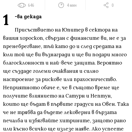
646
4 мин
0
1
-ва декада
Присъствието на Юпитер в сектора на
вашия хороскоп, свързан с финансите ви, не е за
пренебрегване, тъй като до и след средата на
юли той ще ви възнагради и ще ви подари много
благосклонност и най-вече защита. Вероятно
ще създаде големи очаквания и силно
настроение за рискове или прахосничество.
Неприятното обаче е, че в същото време ще
получите влиянието на Сатурн и Нептун,
които ще бъдат в първите градуси на Овен. Така
че не трябва да бъдете лековерни в бързата
печалба и избягвайте хитрините, защото рано
или късно всичко ще излезе наяве. Ако успеете