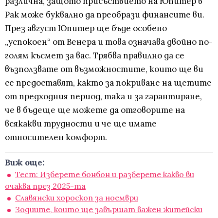
различна, защото присъствието на Юпитер в
Рак може буквално да преобрази финансите ви.
През август Юпитер ще бъде особено
„успокоен“ от Венера и това означава двойно по-
голям късмет за вас. Трябва правилно да се
възползвате от възможностите, които ще ви
се предоставят, както за покриване на щетите
от предходния период, така и за гарантиране,
че в бъдеще ще можете да отговорите на
всякакви трудности и че ще имате
относителен комфорт.
Виж още:
Тест: Изберете бонбон и разберете какво ви
очаква през 2025-та
Славянски хороскоп за ноември
Зодиите, които ще завършат важен житейски