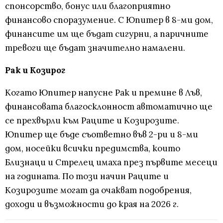
спонсорство, бонус или благоприятно
финансово споразумение. С Юпитер в 8-ми дом,
финансите им ще бъдат сигурни, а паричните
тревоги ще бъдат значително намалени.
Рак и Козирог
Когато Юпитер напусне Рак и премине в Лъв,
финансовата благосклонност автоматично ще
се прехвърли към Раците и Козирозите.
Юпитер ще бъде съответно във 2-ри и 8-ми
дом, носейки всички предимства, които
Близнаци и Стрелец имаха през първите месеци
на годината. По този начин Раците и
Козирозите могат да очакват подобрения,
доходи и възможности до края на 2026 г.