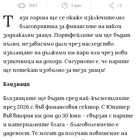
3685
3 мин
15
Т
ази година ще се окаже изключително
благоприятна за финансите на някои
зодиакални знаци. Портфейлите им ще бъдат
пълни, независимо дали чрез наследство,
изплащане на дължими им пари или чрез нови
източници на доходи. Сигурното е, че парите
ще потекат изобилно за тези знаци!
Близнаци
Близнаците ще бъдат сред най-късметлиите
през 2026 г. във финансовия сектор. С Юпитер
във втория им дом до 30 юни – свързан с парите
и материалните блага – благоволението е
даденост. Те могат да получат повишение на