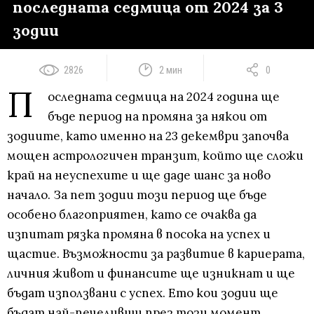
последната седмица от 2024 за 3
зодии
2826
2 мин
0
П
оследната седмица на 2024 година ще
бъде период на промяна за някои от
зодиите, като именно на 23 декември започва
мощен астрологичен транзит, който ще сложи
край на неуспехите и ще даде шанс за ново
начало. За пет зодии този период ще бъде
особено благоприятен, като се очаква да
изпитат рязка промяна в посока на успех и
щастие. Възможности за развитие в кариерата,
личния живот и финансите ще изникнат и ще
бъдат използвани с успех. Ето кои зодии ще
бъдат най-печеливши през този момент.