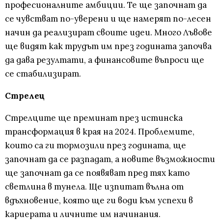
професионалните амбиции. Те ще започнат да
се чувстват по-уверени и ще намерят по-лесен
начин да реализират своите идеи. Много Лъвове
ще видят как трудът им през годината започва
да дава резултати, а финансовите въпроси ще
се стабилизират.
Стрелец
Стрелците ще преминат през истинска
трансформация в края на 2024. Проблемите,
които са ги тормозили през годината, ще
започнат да се разпадат, а новите възможности
ще започнат да се появяват пред тях като
светлина в тунела. Ще изпитат вълна от
вдъхновение, която ще ги води към успехи в
кариерата и личните им начинания.