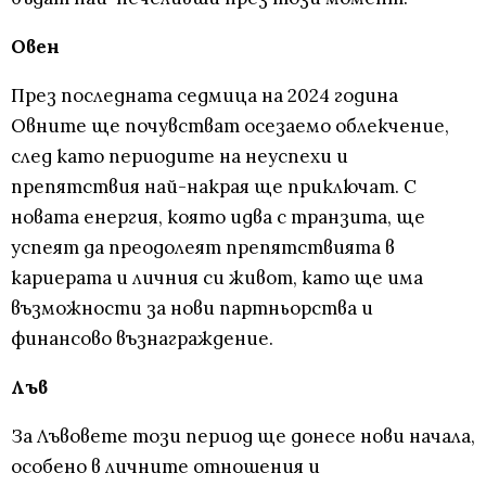
Овен
През последната седмица на 2024 година
Овните ще почувстват осезаемо облекчение,
след като периодите на неуспехи и
препятствия най-накрая ще приключат. С
новата енергия, която идва с транзита, ще
успеят да преодолеят препятствията в
кариерата и личния си живот, като ще има
възможности за нови партньорства и
финансово възнаграждение.
Лъв
За Лъвовете този период ще донесе нови начала,
особено в личните отношения и