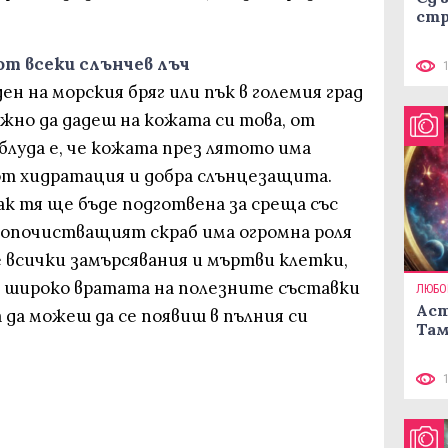
стр
 от всеки слънчев лъч
ен на морския бряг или пък в големия град
ажно да дадеш на кожата си това, от
блуда е, че кожата през лятото има
от хидратация и добра слънцезащита.
к тя ще бъде подготвена за среща със
копочистващият скраб има огромна роля
 всички замърсявания и мъртви клетки,
и широко вратата на полезните съставки
ЛЮБО
Аст
 да можеш да се появиш в пълния си
Там