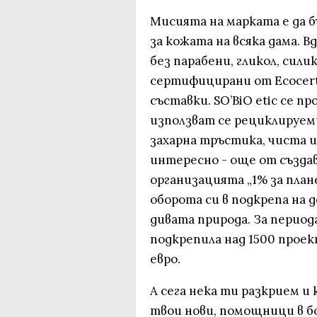
Мисията на марката е да 
за кожата на всяка дама. 
без парабени, гликол, сили
сертифицирани от Ecocer
съставки. SO’BiO etic се п
използват се рециклируем
захарна тръстика, чиста и
интересно - още от създав
организацията „1% за план
оборота си в подкрепа на 
дивата природа. За периода 
подкрепила над 1500 проек
евро.
А сега нека ти разкрием и 
твои нови, помощници в б