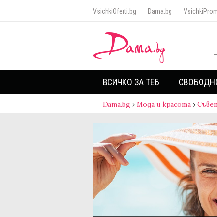
VsichkiOferti.bg
Dama.bg
VsichkiProm
ВСИЧКО ЗА ТЕБ
СВОБОДН
Dama.bg
›
Мода и красота
›
Съве