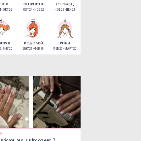
ЕЗНИ
СКОРПИОН
СТРЕЛЕЦ
 - ОКТ 23
ОКТ 24 - НОЕ 22
НОЕ 23 - ДЕК 21
ЗИРОГ
ВОДОЛЕЙ
РИБИ
 - ЯНУ 20
ЯНУ 21 - ФЕВ 19
ФЕВ 20 - МАРТ 20
ТИ
ржан, но луксозен: 7