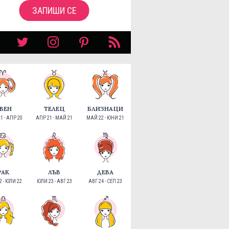
ЗАПИШИ СЕ
ВЕН
ТЕЛЕЦ
БЛИЗНАЦИ
1 - АПР 20
АПР 21 - МАЙ 21
МАЙ 22 - ЮНИ 21
РАК
ЛЪВ
ДЕВА
 - ЮЛИ 22
ЮЛИ 23 - АВГ 23
АВГ 24 - СЕП 23