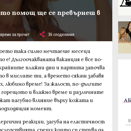
ято помощ ще се превърнеш в
 време за прочит
36 споделяния
а което така силно мечтаеше месеци
то е! Дългоочакваната ваканция е все по-
зкрайните плажни дни и партита започва
сто в мислите ти, а времето сякаш забавя
Ех, любимо време! За жалост, по-дългите
, горещото и влажно време и различните
АБ
жат пагубно влияние върху кожата и
еподходящия момент.
лергични реакции, загуба на еластичност
последствията, срещу които си струва да