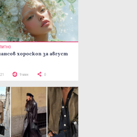
ПИТНО
ансов хороскоп за август
421
9 мин
0