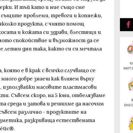
рки. И тъй като и ние също сме
 същите проблеми, тревоги и копнежи,
яколко продукта, с чиято помощ
косата и кожата си здрави, блестящи и
лното спокойствие и възможност да се
 летни дни така, както си си мечтала
О
МАРТ 2
 която е в крак с всичко случващо се
е много добре знаеш как влияем върху
е, използвайки масовите пластмасови
ти. Съвсем скоро, на 5 юни, отбелязваме
та среда и затова и решихме да насочим
ЮНИ 22
ъвсем различно - продуктите на
озметика, разкриваща естествената
étic®.