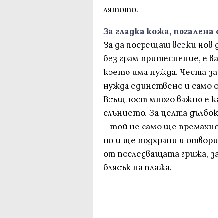
лятото.
За гладка кожа, погалена
За да посрещаш всеки нов д
без грам притеснение, е в
което има нужда. Честа за
нужда единствено и само 
Всъщност много важно е ка
слънцето. За целта дълбо
– той не само ще премахне
но и ще подхрани и отвор
от последващата грижа, за
блясък на плажа.