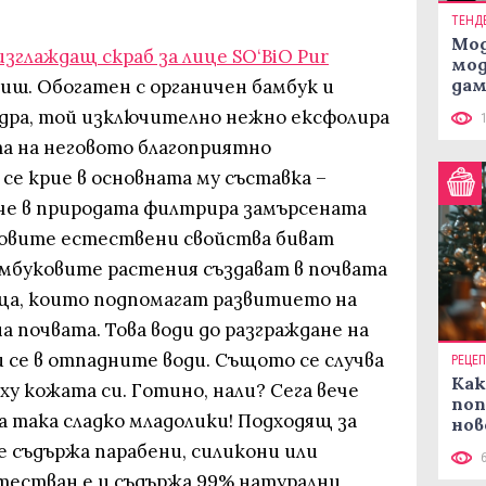
ТЕНД
Мод
зглаждащ скраб за лице SО‘BiО Pur
мод
дам
иш. Обогатен с органичен бамбук и
си
дра, той изключително нежно ексфолира
та на неговото благоприятно
се крие в основната му съставка –
 че в природата филтрира замърсената
еговите естествени свойства биват
амбуковите растения създават в почвата
ща, които подпомагат развитието на
а почвата. Това води до разграждане на
се в отпадните води. Същото се случва
РЕЦЕ
Как
ху кожата си. Готино, нали? Сега вече
поп
 така сладко младолики! Подходящ за
нов
рец
е съдържа парабени, силикони или
естван е и съдържа 99% натурални