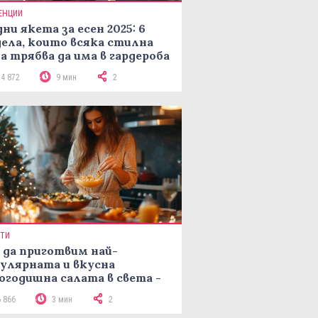
ЕНЦИИ
ни якета за есен 2025: 6
ела, които всяка стилна
а трябва да има в гардероба
14 872
9 мин
2
ПТИ
 да приготвим най-
улярната и вкусна
огодишна салата в света -
епта Мимоза
6 866
3 мин
2