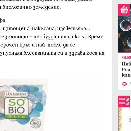
т биологично земеделие.
фа
к, изтощена, накъсана, изсветляла…
ез лятото – необузданата й коса. Време
орочен кръг и най-после да се
зпуснала блестящата си и здрава коса на
РЕЦЕ
Най
Рец
кан