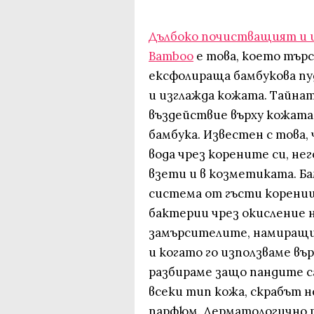
Дълбоко почистващият и и
Bamboo
е това, което търс
ексфолираща бамбукова пу
и изглажда кожата. Тайна
въздействие върху кожата 
бамбука. Известен с това,
вода чрез корените си, н
взети и в козметиката. Б
система от гъсти корени
бактерии чрез окисление н
замърсителите, намиращи 
и когато го използваме вър
разбираме защо пандите са
всеки тип кожа, скрабът н
парфюм. Дерматологично т