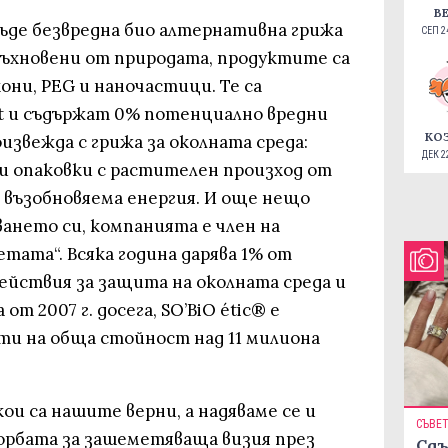
В
бъде безвредна био алтернативна грижа
СЕП 24
Вдъхновени от природата, продуктите са
кони, PEG и наночастици. Те са
t и съдържат 0% потенциално вредни
КО
роизвежда с грижа за околната среда:
ДЕК 22
и опаковки с растителен произход от
 възобновяема енергия. И още нещо
ането си, компанията е член на
етата“. Всяка година дарява 1% от
действия за защита на околната среда и
от 2007 г. досега, SO’BiO étic® е
ти на обща стойност над 11 милиона
кои са нашите верни, а надяваме се и
СЪВЕ
орбата за зашеметяваща визия през
Сдъ