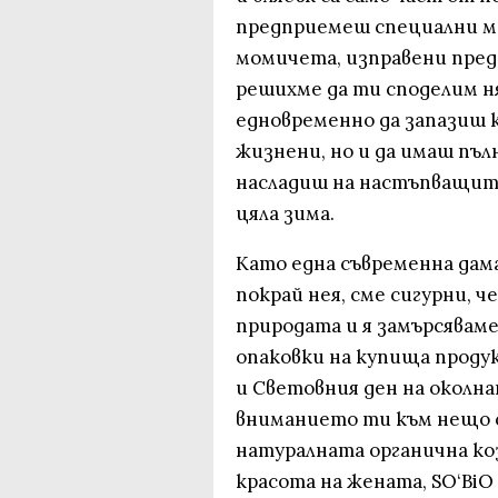
предприемеш специални ме
момичета, изправени пред
решихме да ти споделим н
едновременно да запазиш 
жизнени, но и да имаш пъ
насладиш на настъпващите
цяла зима.
Като една съвременна дама,
покрай нея, сме сигурни, ч
природата и я замърсявам
опаковки на купища продук
и Световния ден на околна
вниманието ти към нещо с
натуралната органична к
красота на жената, SО‘BiО 