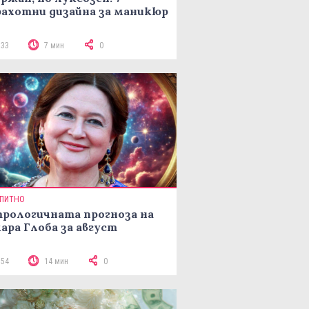
ахотни дизайна за маникюр
133
7 мин
0
ПИТНО
рологичната прогноза на
ара Глоба за август
154
14 мин
0