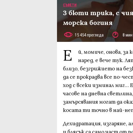
СЪВЕТИ
3 бюти трика, с чи
морска богиня
15 454 прегледа
8 мин
E
й, момиче, онова, з
наред, е вече тук. Ля
близо, безгрижието на бе
да се прокрадва все по-че
ход с всеки изминал миг… 
часове на дневна светлина
замърсявания могат да ока
косата ти точно в най-н
Дехидратация, изгаряне, а
и блясък са само част от 