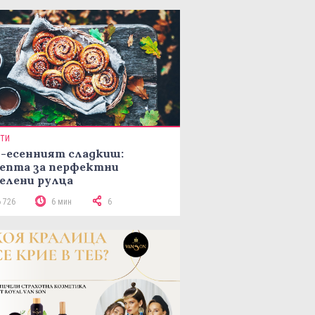
ПТИ
-есенният сладкиш:
епта за перфектни
елени рулца
6 726
6 мин
6