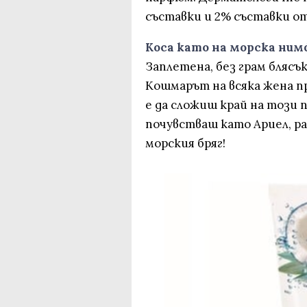
съставки и 2% съставки о
Коса като на морска ним
Заплетена, без грам блясъ
Кошмарът на всяка жена пр
е да сложиш край на този п
почувстваш като Ариел, ра
морския бряг!