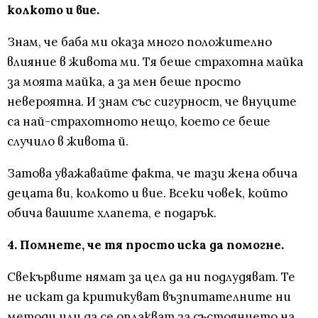
колкото и вие.
Знам, че баба ми оказа много положително
влияние в живота ми. Тя беше страхотна майка
за моята майка, а за мен беше просто
невероятна. И знам със сигурност, че внуците
са най-страхотното нещо, което се беше
случило в живота й.
Затова уважавайте факта, че тази жена обича
децата ви, колкото и вие. Всеки човек, който
обича вашите хлапета, е подарък.
4. Помнете, че тя просто иска да помогне.
Свекървите нямат за цел да ни подлудяват. Те
не искат да критикуват възпитателните ни
методи или да се оплакват за състоянието на