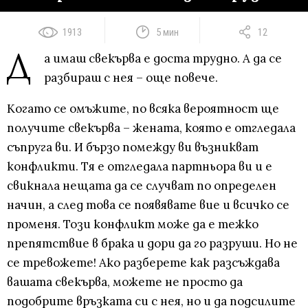
1913
5 мин
12
Д
а имаш свекърва е доста трудно. А да се
разбираш с нея – още повече.
Когато се омъжите, по всяка вероятност ще
получите свекърва – жената, която е отгледала
съпруга ви. И бързо помежду ви възникват
конфликти. Тя е отгледала партньора ви и е
свикнала нещата да се случват по определен
начин, а след това се появявате вие и всичко се
променя. Този конфликт може да е тежко
препятствие в брака и дори да го разруши. Но не
се тревожете! Ако разберете как разсъждава
вашата свекърва, можете не просто да
подобрите връзката си с нея, но и да подсилите