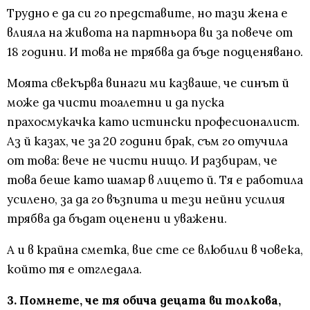
Трудно е да си го представите, но тази жена е
влияла на живота на партньора ви за повече от
18 години. И това не трябва да бъде подценявано.
Моята свекърва винаги ми казваше, че синът й
може да чисти тоалетни и да пуска
прахосмукачка като истински професионалист.
Аз й казах, че за 20 години брак, съм го отучила
от това: вече не чисти нищо. И разбирам, че
това беше като шамар в лицето й. Тя е работила
усилено, за да го възпита и тези нейни усилия
трябва да бъдат оценени и уважени.
А и в крайна сметка, вие сте се влюбили в човека,
който тя е отгледала.
3. Помнете, че тя обича децата ви толкова,