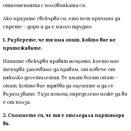
отношенията с половинката си.
Ако мразите свекърва си, ето пет причини да
спрете – дори и да е много трудно:
1. Разберете, че тя има опит, който вие не
притежавате.
Нашите свекърви правят нещото, което ние
тепърва започваме да правим, от повече от
няколко десетилетия. Те имат богат опит –
опит, който вие трябва да оцените и да се
възползвате. Тази помощ определено може да ви
е от полза.
2. Спомнете си, че тя е отгледала партньора
ви.