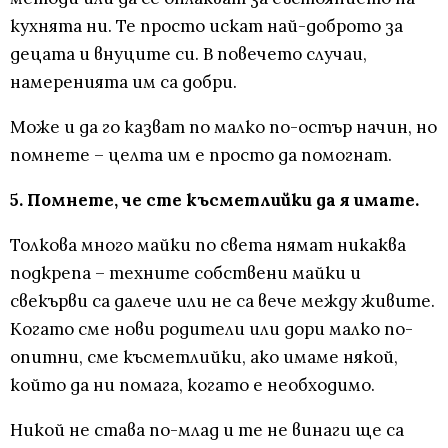
кухнята ни. Те просто искат най-доброто за
децата и внуците си. В повечето случаи,
намеренията им са добри.
Може и да го казват по малко по-остър начин, но
помнете – целта им е просто да помогнат.
5. Помнете, че сте късметлийки да я имате.
Толкова много майки по света нямат никаква
подкрепа – техните собствени майки и
свекърви са далече или не са вече между живите.
Когато сме нови родители или дори малко по-
опитни, сме късметлийки, ако имаме някой,
който да ни помага, когато е необходимо.
Никой не става по-млад и те не винаги ще са