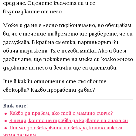
сред нас. Оценете късмета си и се
възползвайте от него.
Може и да не е лесно първоначално, но обещавам
ви, че с течение на времето ще разберете, че си
заслужава. В крайна сметка, партньорът ви
обича тази жена. Тя е негова майка. Ако и вие я
заобичате, ще покажете на мъжа си колко много
държите на него и всички ще са щастливи.
Вие в какви отношения сте със своите
свекърви? Какво проработи за вас?
Виж още:
Какво да правим, ако той е мамино синче?
8 неща, които не трябва да казвате на снаха си
Писмо до свекървата и свекъра, които никога
няма да имам