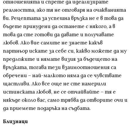
отношенията и спрете да идеализирате
реалността, ако тя не отговаря на очакванията
ви. Рецептата за успешна връзка не е в това да
бъдете принудени да останете с някого, а в
това да сте готови да давате и получавате
любов. Ако вие самите не знаете какъв
партньор искате за себе си, какво можете да му
предложите и нямате визия за бъдещето на
връзката, тогава тези взаимоотношения са
обречени – най-малкото няма да се чувствате
щастливи. Ако все още не сте намерили
истинската любов, не се отчайвайте – тя е
някъде около вас, само трябва да отворите очи и
да приемете подаръка на съдбата.
Близнаци