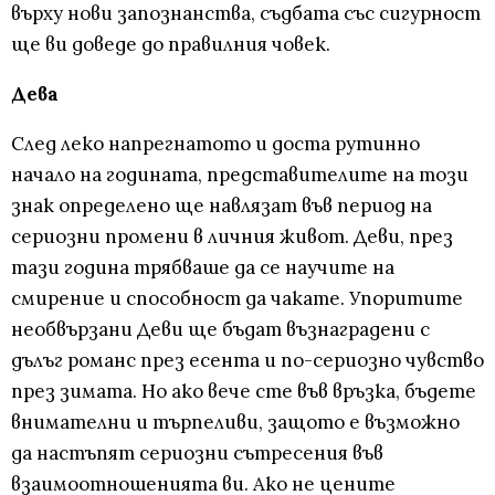
върху нови запознанства, съдбата със сигурност
ще ви доведе до правилния човек.
Дева
След леко напрегнатото и доста рутинно
начало на годината, представителите на този
знак определено ще навлязат във период на
сериозни промени в личния живот. Деви, през
тази година трябваше да се научите на
смирение и способност да чакате. Упоритите
необвързани Деви ще бъдат възнаградени с
дълъг романс през есента и по-сериозно чувство
през зимата. Но ако вече сте във връзка, бъдете
внимателни и търпеливи, защото е възможно
да настъпят сериозни сътресения във
взаимоотношенията ви. Ако не цените