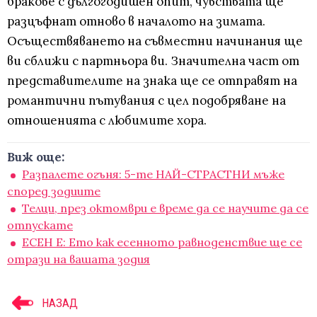
бракове с дългогодишен опит, чувствата ще
разцъфнат отново в началото на зимата.
Осъществяването на съвместни начинания ще
ви сближи с партньора ви. Значителна част от
представителите на знака ще се отправят на
романтични пътувания с цел подобряване на
отношенията с любимите хора.
Виж още:
Разпалете огъня: 5-те НАЙ-СТРАСТНИ мъже
според зодиите
Телци, през октомври е време да се научите да се
отпускате
ЕСЕН Е: Ето как есенното равноденствие ще се
отрази на вашата зодия
НАЗАД