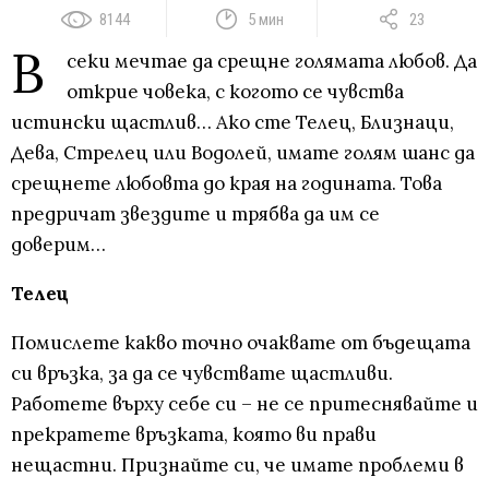
8144
5 мин
23
В
секи мечтае да срещне голямата любов. Да
открие човека, с когото се чувства
истински щастлив… Ако сте Телец, Близнаци,
Дева, Стрелец или Водолей, имате голям шанс да
срещнете любовта до края на годината. Това
предричат звездите и трябва да им се
доверим…
Телец
Помислете какво точно очаквате от бъдещата
си връзка, за да се чувствате щастливи.
Работете върху себе си – не се притеснявайте и
прекратете връзката, която ви прави
нещастни. Признайте си, че имате проблеми в