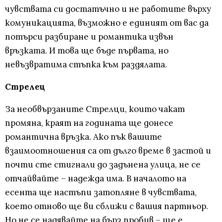
чувствата си достатъчно и не работите върху
комуникацията, възможно е единият от вас да
потърси разбиране и романтика извън
връзката. И това ще бъде първата, но
невъзвратима стъпка към раздялата.
Стрелец
За необвързаните Стрелци, които чакат
промяна, краят на годината ще донесе
романтична връзка. Ако пък вашите
взаимоотношения са от дълго време в застой и
почти сте стигнали до задънена улица, не се
отчайвайте – надежда има. В началото на
есента ще настъпи затопляне в чувствата,
което отново ще ви сближи с вашия партньор.
Но не се надявайте на бърз пробив – ще е