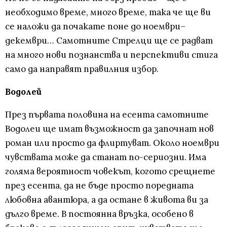
необходимо време, много време, така че ще ви
се наложи да почакате поне до ноември–
декември… Самотните Стрелци ще се радват
на много нови познанства и перспективи стига
само да направят правилния избор.
Водолей
През първата половина на есента самотните
Водолеи ще имат възможност да започнат нов
роман или просто да флиртуват. Около ноември
чувствата може да станат по-сериозни. Има
голяма вероятност човекът, когото срещнете
през есента, да не бъде просто поредната
любовна авантюра, а да остане в живота ви за
дълго време. В постоянна връзка, особено в