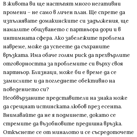
В живота ви ще настъпят много негативни
промени – не само в личен план. Ще спрете да
изпълнявате домакинските си задължения, ще
намалите общуването с партньора дори и в
интимната сфера. Ако забележите проблема
навреме, може да успеете да съхраните
връзката. Има обаче голям риск да прехвърлите
отговорността за проблемите си върху своя
партньор. Близнаци, може би е време да се
замислите и да погледнете обективно на
поведението си?
Необвързаните представители на знака може
да срещнат истинската любов през есента.
Внимавайте да не я подминете, докато се
стремите да възобновите предишна връзка.
Откъснете се от миналото и се съсредоточете