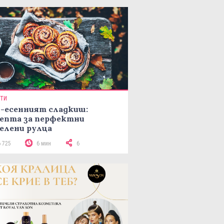
ПТИ
-есенният сладкиш:
епта за перфектни
елени рулца
6 725
6 мин
6