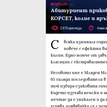
ИНТЕРЕСНО
Абитуриент приков
КОРСЕТ, колие и яр
2 075 прегледа
4 мин 
С
всяка изминала год
повече с ефектни ви
килим. Едно момче от завъ
класации с екстравагантен
Неговото име е Младен Мла
65 хиляди последователи в 
той избира езиковата гим
където изучава немски и а
мечтае да е уникален и да 
успява, появявайки се с ч