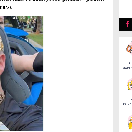
тяло.
О
МАРТ 2
ЮНИ 22