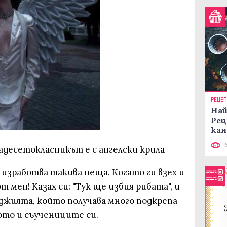
РЕЦЕ
Най
Рец
кан
адесетокласникът е с ангелски крила
 изработва такива неща. Когато ги взех и
т мен! Казах си: "Тук ще избия рибата", и
ладжията, който получава много подкрепа
то и съучениците си.