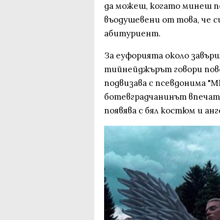
да можеш, когато минеш по
въодушевени от това, че с
абитуриент.
За еуфорията около завър
тийнейджърът говори пове
подвизава с псевдонима "Ml
ботевградчанинът впечатл
появява с бял костюм и ан