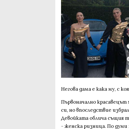
Негова дама е кака му, с к
Първоначално красавецът м
си, но впоследствие избрал
Девойката облича същия т
- женска ризница. По думи