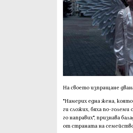
На своето изпращане дван
"Намерих една жена, която
ги сложих, бяха по-големи о
го направих", признава ба
от страната на семейство