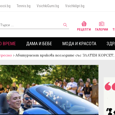
ocii.bg
Tennis.bg
VsichkiGumi.bg
VsichkiIgri.bg
РЕЦЕПТИ
ГАЛЕРИИ
Т
О ВРЕМЕ
ДАМА И БЕБЕ
МОДА И КРАСОТА
ЗДР
ересно
›
Абитуриент прикова погледите със ЗЛАТЕН КОРСЕТ,