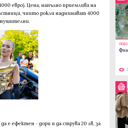
(1000 евро). Цена, напълно приемлива на
ъстници, чиито рокли надминават 4000
 внушителни.
ЛЮБО
Фин
 е ефектен - дори и да струва 20 лв, за