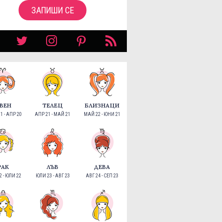
ЗАПИШИ СЕ
ВЕН
ТЕЛЕЦ
БЛИЗНАЦИ
1 - АПР 20
АПР 21 - МАЙ 21
МАЙ 22 - ЮНИ 21
РАК
ЛЪВ
ДЕВА
 - ЮЛИ 22
ЮЛИ 23 - АВГ 23
АВГ 24 - СЕП 23