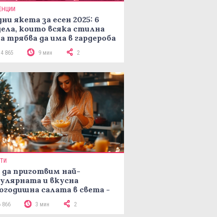
ЕНЦИИ
ни якета за есен 2025: 6
ела, които всяка стилна
а трябва да има в гардероба
14 865
9 мин
2
ПТИ
 да приготвим най-
улярната и вкусна
огодишна салата в света -
епта Мимоза
6 866
3 мин
2