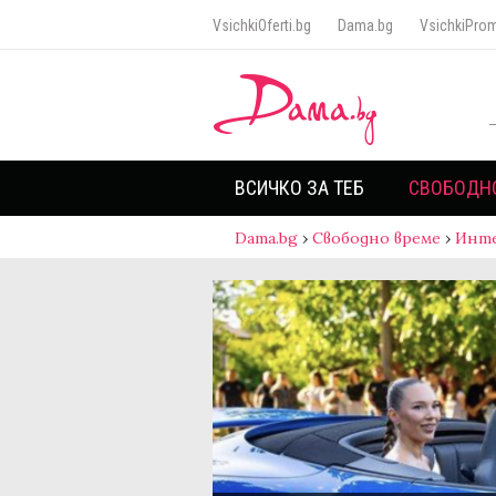
VsichkiOferti.bg
Dama.bg
VsichkiProm
ВСИЧКО ЗА ТЕБ
СВОБОДН
Dama.bg
›
Свободно време
›
Инт