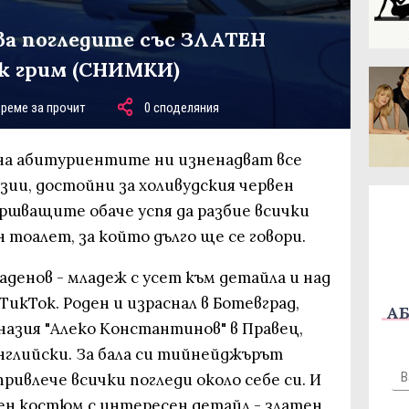
а погледите със ЗЛАТЕН
ък грим (СНИМКИ)
време за прочит
0 споделяния
ина абитуриентите ни изненадват все
зии, достойни за холивудския червен
ршващите обаче успя да разбие всички
 тоалет, за който дълго ще се говори.
денов - младеж с усет към детайла и над
ТикТок. Роден и израснал в Ботевград,
АБ
назия "Алеко Константинов" в Правец,
нглийски. За бала си тийнейджърът
привлече всички погледи около себе си. И
ерен костюм с интересен детайл - златен