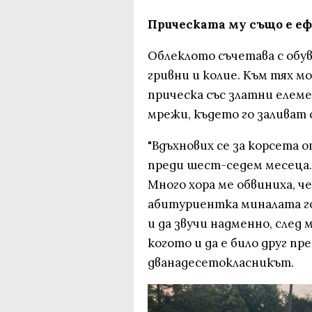
Прическата му също е е
Облеклото съчетава с обув
гривни и колие. Към тях м
прическа със златни елем
мрежи, където го заливат 
"Вдъхнових се за корсета 
преди шест-седем месеца.
Много хора ме обвиниха, че
абитуриентка миналата год
и да звучи надменно, след 
когото и да е било друг пре
дванадесетокласникът.