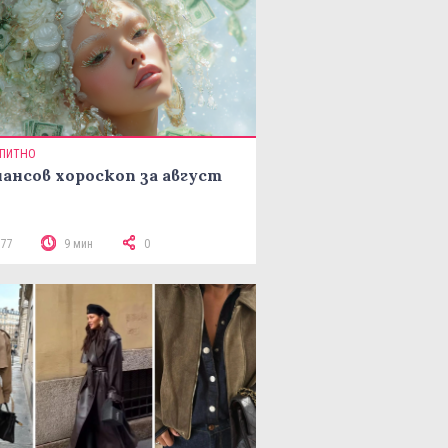
ПИТНО
ансов хороскоп за август
377
9 мин
0