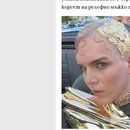
корсет на релефно мъжко 