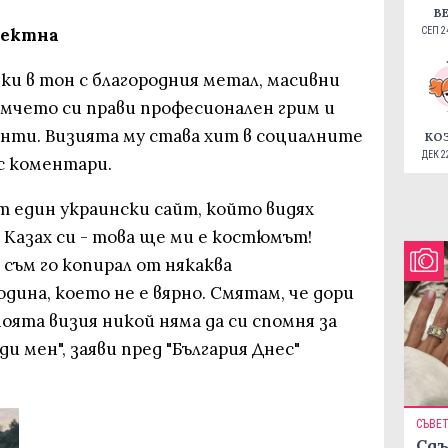
В
фектна
СЕП 24
ки в тон с благородния метал, масивни
омчето си прави професионален грим и
енти. Визията му става хит в социалните
КО
ДЕК 22
с коментари.
от един украински сайт, който видях
 Казах си - това ще ми е костюмът!
 съм го копирал от някаква
ина, което не е вярно. Смятам, че дори
моята визия никой няма да си спомня за
ди мен", заяви пред "България Днес"
СЪВЕ
Сдъ