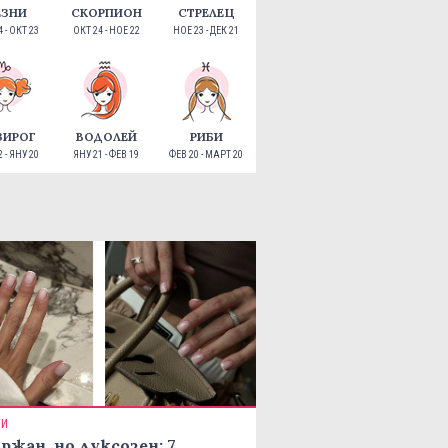
ЕЗНИ
СКОРПИОН
СТРЕЛЕЦ
 - ОКТ 23
ОКТ 24 - НОЕ 22
НОЕ 23 - ДЕК 21
ЗИРОГ
ВОДОЛЕЙ
РИБИ
 - ЯНУ 20
ЯНУ 21 - ФЕВ 19
ФЕВ 20 - МАРТ 20
ТИ
ржан, но луксозен: 7