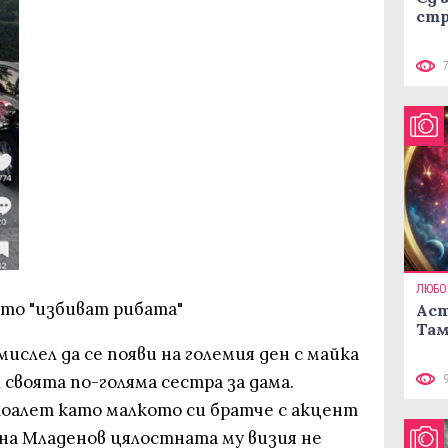
стр
ЛЮБО
оято "избиват рибата"
Аст
Там
ислел да се появи на големия ден с майка
 своята по-голяма сестра за дама.
оалет като малкото си братче с акцент
 на Младенов цялостната му визия не