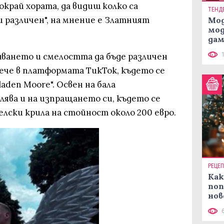
край хората, да видиш колко са
ТЕНД
и различен", на мнение е Златният
Мод
мод
дам
си
шването и смелостта да бъде различен
че в платформата ТикТок, където се
aden Moore". Освен на бала
ява и на изпращането си, където се
гелски крила на стойност около 200 евро.
РЕЦЕ
Как
поп
нов
рец