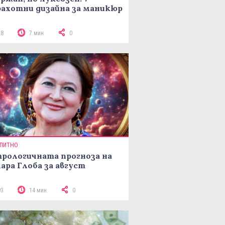
ахотни дизайна за маникюр
78
7 мин
0
ПИТНО
рологичната прогноза на
ара Глоба за август
93
14 мин
0