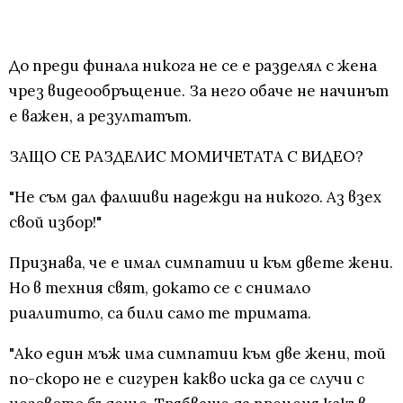
До преди финала никога не се е разделял с жена
чрез видеообръщение. За него обаче не начинът
е важен, а резултатът.
ЗАЩО СЕ РАЗДЕЛИС МОМИЧЕТАТА С ВИДЕО?
"Не съм дал фалшиви надежди на никого. Аз взех
свой избор!"
Признава, че е имал симпатии и към двете жени.
Но в техния свят, докато се с снимало
риалитито, са били само те тримата.
"Ако един мъж има симпатии към две жени, той
по-скоро не е сигурен какво иска да се случи с