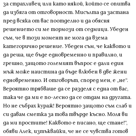
за страхливец или като някой, който се опитва
да избяга от отговорност. Мисълта да застана
пред всяка от вас поотделно и да обясня
решението си ме тормози от седмици. Убеден
съм, че в този момент не мога да взема
категорично решение. Убеден съм, че каквото и
да реша, ще бъде едновременно и правилно, и
грешно, защото големият въпрос е дали един
мъж може наистина да бъде влюбен в две жени
едновременно. И отговорът, според мен, е „не“.
Вероятно трябваше да се разделя с една от вас,
така че да ми е по-лесно да се отдам на другата.
Но не събрах кураж! Вероятно защото съм слаб и
си давам сметка за това твърде късно. Моля ви
да ми простите! Каквото е писано, ще стане!“,
обяви Алек, изтъквайки, че не се чувства готов