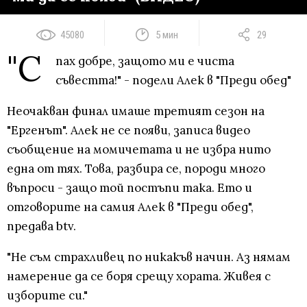
45080
5 мин
29
"С
пах добре, защото ми е чиста
съвестта!" - подели Алек в "Преди обед"
Неочакван финал имаше третият сезон на
"Ергенът". Алек не се появи, записа видео
съобщение на момичетата и не избра нито
една от тях. Това, разбира се, породи много
въпроси - защо той постъпи така. Ето и
отговорите на самия Алек в "Преди обед",
предава btv.
"Не съм страхливец по никакъв начин. Аз нямам
намерение да се боря срещу хората. Живея с
изборите си."