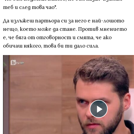
теб и след това чао".
Да излъжеш партьора си за него е най-лошото
нещо, което може да стане. Против мнението
е, че бяга от отговорност и смята, че ако
обичаш някого, това би ти дало сила.