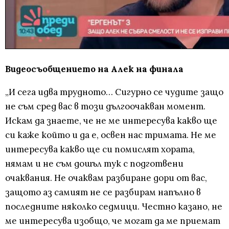
Видеосъобщението на Алек на финала
„И сега идва трудното… Сигурно се чудите защо
не съм сред вас в този дългоочакван момент.
Искам да знаете, че не ме интересува какво ще
си каже който и да е, освен нас тримата. Не ме
интересува какво ще си помислят хората,
нямам и не съм дошъл тук с подготвени
очаквания. Не очаквам разбиране дори от вас,
защото аз самият не се разбирам напълно в
последните няколко седмици. Честно казано, не
ме интересува изобщо, че могат да ме приемат