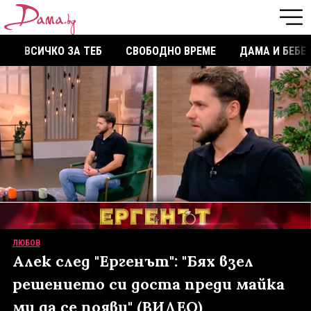
ВСИЧКО ЗА ТЕБ
СВОБОДНО ВРЕМЕ
ДАМА И БЕБЕ
ЛЮБОВ
Алек след "Ергенът": "Бях взел
решението си доста преди майка
ми да се появи" (ВИДЕО)