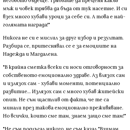
неговото бъдеще. Трябваше да преценя какъв
мъж и човек трябва да бъда от тук насетне. И си
взех много хубави уроци за себе си. А това е най-
голямата награда!"
Никога не си е мислил за друг избор и резултат.
Разбира се, притеснявал се е за емоциите на
Надежда и Магдалена.
"В крайна сметка всеки си носи отговорност за
собственото емоционално здраве. Аз влязох сам
и излязох сам - хубави моменти, потенциално
развитие... Излязох сам с много хубав житейски
опит. Не съм щастлив от факта, че те са
минали през такова емоционално преживяване.
Но всички, които сме там, знаем защо сме там!"
"Не съм подлъгал никого, не съм казал "Взимам