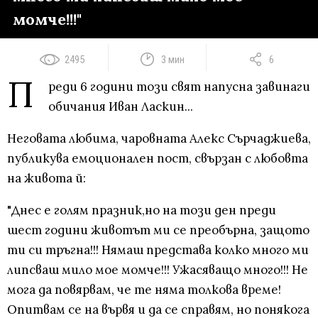
момче!!!"
2495
3 мин
6
П
реди 6 години този свят напусна завинаги
обичания Иван Ласкин...
Неговата любима, чаровната Алекс Сърчаджиева,
публикува емоционален пост, свързан с любовта
на живота й:
"Днес е голям празник,но на този ден преди
шест години животът ми се преобърна, защото
ти си тръгна!!! Нямаш представа колко много ми
липсваш мило мое момче!!! Ужасяващо много!!! Не
мога да повярвам, че те няма толкова време!
Опитвам се на вървя и да се справям, но понякога