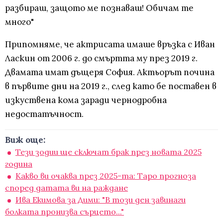
разбираш, защото ме познаваш! Обичам те
много"
Припомняме, че актрисата имаше връзка с Иван
Ласкин от 2006 г. до смъртта му през 2019 г.
Двамата имат дъщеря София. Актьорът почина
в първите дни на 2019 г., след като бе поставен в
изкуствена кома заради чернодробна
недостатъчност.
Виж още:
Тези зодии ще сключат брак през новата 2025
година
Какво ви очаква през 2025-та: Таро прогноза
според датата ви на раждане
Ива Екимова за Дими: "В този ден завинаги
болката пронизва сърцето..."