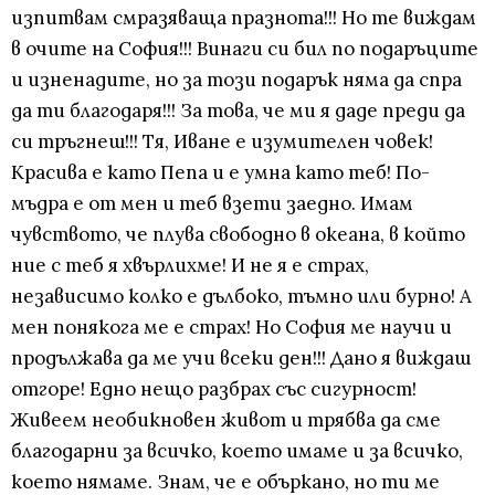
изпитвам смразяваща празнота!!! Но те виждам
в очите на София!!! Винаги си бил по подаръците
и изненадите, но за този подарък няма да спра
да ти благодаря!!! За това, че ми я даде преди да
си тръгнеш!!! Тя, Иване е изумителен човек!
Красива е като Пепа и е умна като теб! По-
мъдра е от мен и теб взети заедно. Имам
чувството, че плува свободно в океана, в който
ние с теб я хвърлихме! И не я е страх,
независимо колко е дълбоко, тъмно или бурно! А
мен понякога ме е страх! Но София ме научи и
продължава да ме учи всеки ден!!! Дано я виждаш
отгоре! Едно нещо разбрах със сигурност!
Живеем необикновен живот и трябва да сме
благодарни за всичко, което имаме и за всичко,
което нямаме. Знам, че е объркано, но ти ме