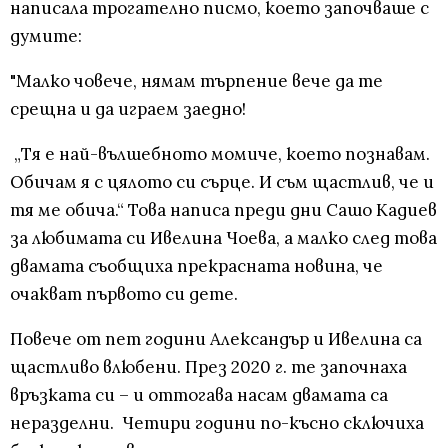
написала трогателно писмо, което започваше с
думите:
"Малко човече, нямам търпение вече да те
срещна и да играем заедно!
„Тя е най-вълшебното момиче, което познавам.
Обичам я с цялото си сърце. И съм щастлив, че и
тя ме обича.“ Това написа преди дни Сашо Кадиев
за любимата си Ивелина Чоева, а малко след това
двамата съобщиха прекрасната новина, че
очакват първото си дете.
Повече от пет години Александър и Ивелина са
щастливо влюбени. През 2020 г. те започнаха
връзката си – и оттогава насам двамата са
неразделни. Четири години по-късно сключиха