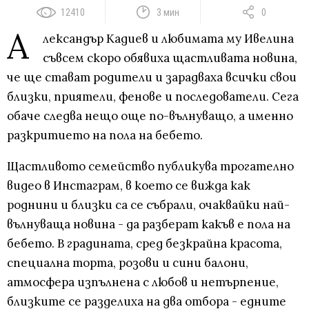
12410
3 мин
0
А
лександър Кадиев и любимата му Ивелина
съвсем скоро обявиха щастливата новина,
че ще стават родители и зарадваха всички свои
близки, приятели, фенове и последователи. Сега
обаче следва нещо още по-вълнуващо, а именно
разкритието на пола на бебето.
Щастливото семейство публикува трогателно
видео в Инстаграм, в което се вижда как
роднини и близки са се събрали, очаквайки най-
вълнуваща новина - да разберат какъв е пола на
бебето. В градината, сред безкрайна красота,
специална торта, розови и сини балони,
атмосфера изпълнена с любов и нетърпение,
близките се разделиха на два отбора - едните