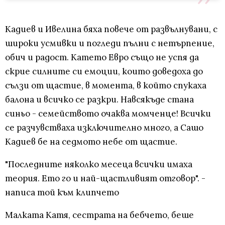
Кадиев и Ивелина бяха повече от развълнувани, с
широки усмивки и погледи пълни с нетърпение,
обич и радост. Катето Евро също не успя да
скрие силните си емоции, които доведоха до
сълзи от щастие, в момента, в който спукаха
балона и всичко се разкри. Навсякъде стана
синьо - семейството очаква момченце! Всички
се разчувстваха изключително много, а Сашо
Кадиев бе на седмото небе от щастие.
"Последните няколко месеца всички имаха
теория. Ето го и най-щастливият отговор". -
написа той към клипчето
Малката Катя, сестрата на бебчето, беше