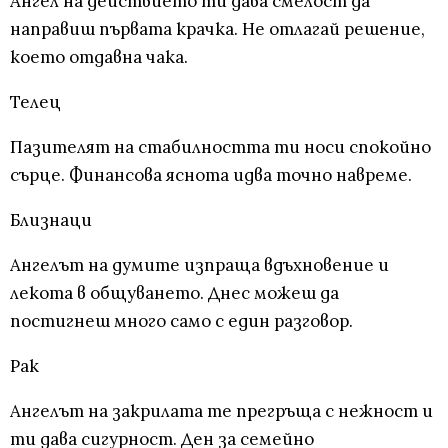
Ангел на действието ти дава смелост да
направиш първата крачка. Не отлагай решение,
което отдавна чака.
Телец
Пазителят на стабилността ти носи спокойно
сърце. Финансова яснота идва точно навреме.
Близнаци
Ангелът на думите изпраща вдъхновение и
лекота в общуването. Днес можеш да
постигнеш много само с един разговор.
Рак
Ангелът на закрилата те прегръща с нежност и
ти дава сигурност. Ден за семейно