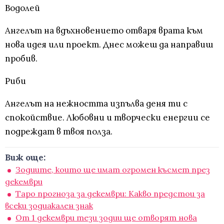
Водолей
Ангелът на вдъхновението отваря врата към
нова идея или проект. Днес можеш да направиш
пробив.
Риби
Ангелът на нежността изпълва деня ти с
спокойствие. Любовни и творчески енергии се
подреждат в твоя полза.
Виж още:
Зодиите, които ще имат огромен късмет през
декември
Таро прогноза за декември: Какво предстои за
всеки зодиакален знак
От 1 декември тези зодии ще отворят нова