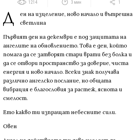
1214
3 мин
1
Д
ен на изцеление, ново начало и вътрешна
светлина
Първият ден на декември е под защитата на
ангелите на обновлението. Това е ден, който
помага да се затворят стари врати без болка и
да се отвори пространство за доверие, чиста
енергия и ново начало. Всеки знак получава
различно ангелско послание, но общата
вибрация е благословия за растеж, яснота и
смелост.
Ето какво ти изпращат небесните сили.
Овен