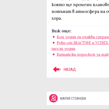
която ще промени планове
потънат в атмосфера на о
хора.
Виж още:
Кои зодии ги очаква стра
Реки от ЩАСТИЕ и УСПЕХ щ
шест зодии
Китайски хороскоп за май
НАЗАД
МАРИЯ СТОЯНОВА