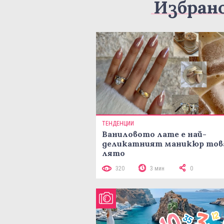
Избран
ТЕНДЕНЦИИ
Ваниловото лате е най-
деликатният маникюр тов
лято
320
3 мин
0