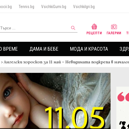
ocii.bg
Tennis.bg
VsichkiGumi.bg
VsichkiIgri.bg
РЕЦЕПТИ
ГАЛЕРИИ
Т
О ВРЕМЕ
ДАМА И БЕБЕ
МОДА И КРАСОТА
ЗДР
›
Ангелски хороскоп за 11 май – Невидимата подкрепа в начал