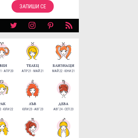
ЗАПИШИ СЕ
ВЕН
ТЕЛЕЦ
БЛИЗНАЦИ
1 - АПР 20
АПР 21 - МАЙ 21
МАЙ 22 - ЮНИ 21
РАК
ЛЪВ
ДЕВА
 - ЮЛИ 22
ЮЛИ 23 - АВГ 23
АВГ 24 - СЕП 23