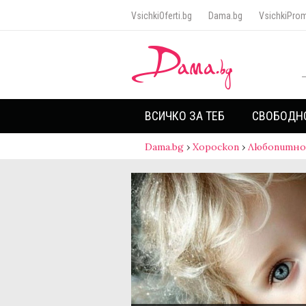
VsichkiOferti.bg
Dama.bg
VsichkiProm
ВСИЧКО ЗА ТЕБ
СВОБОДН
Dama.bg
›
Хороскоп
›
Любопитно