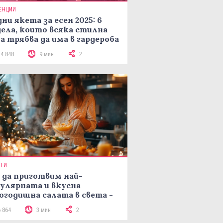
ЕНЦИИ
ни якета за есен 2025: 6
ела, които всяка стилна
а трябва да има в гардероба
14 848
9 мин
2
ПТИ
 да приготвим най-
улярната и вкусна
огодишна салата в света -
епта Мимоза
6 864
3 мин
2