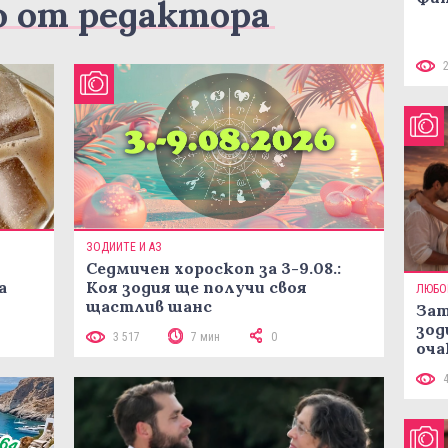
о от редактора
ЗОДИИТЕ И АЗ
Седмичен хороскоп за 3-9.08.:
а
Коя зодия ще получи своя
ЛЮБО
щастлив шанс
Зат
зод
3 517
7 мин
0
оча