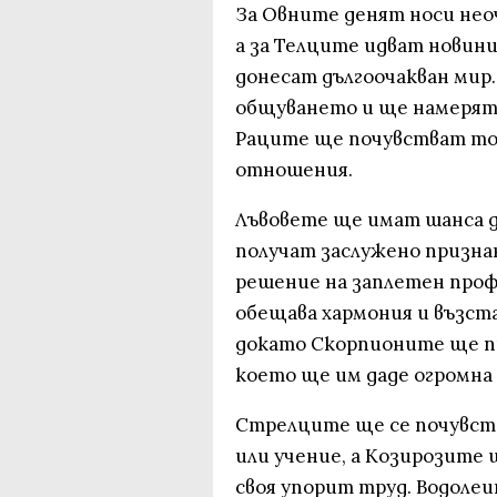
За Овните денят носи нео
а за Телците идват новин
донесат дългоочакван мир
общуването и ще намерят 
Раците ще почувстват топ
отношения.
Лъвовете ще имат шанса д
получат заслужено призна
решение на заплетен проф
обещава хармония и възста
докато Скорпионите ще п
което ще им даде огромна 
Стрелците ще се почувст
или учение, а Козирозите
своя упорит труд. Водолеи