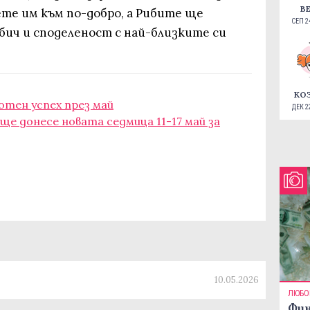
В
те им към по-добро, а Рибите ще
СЕП 24
бич и споделеност с най-близките си
КО
хотен успех през май
ДЕК 22
е донесе новата седмица 11-17 май за
10.05.2026
ЛЮБО
Фин