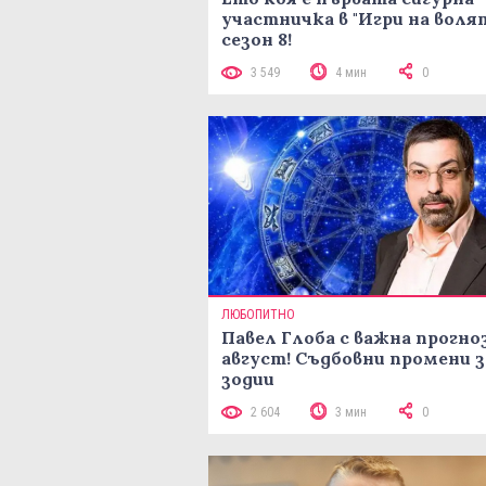
участничка в "Игри на воля
сезон 8!
3 549
4 мин
0
ЛЮБОПИТНО
Павел Глоба с важна прогноз
август! Съдбовни промени з
зодии
2 604
3 мин
0