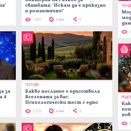
та"
сватбата: "Искам да е приказно
ТЕНД
и романтично!"
Мод
мод
1 912
3 мин
0
дам
си
ТЕСТОВЕ
а за
Какво послание е приготвила
а 4
Вселената за вас:
РЕЦЕ
Психологически тест с едно
Как
кликване
поп
2 273
4 мин
0
нов
рец