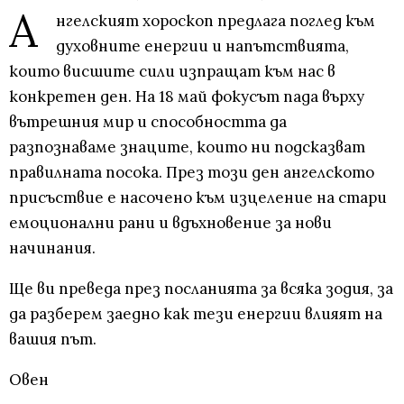
А
нгелският хороскоп предлага поглед към
духовните енергии и напътствията,
които висшите сили изпращат към нас в
конкретен ден. На 18 май фокусът пада върху
вътрешния мир и способността да
разпознаваме знаците, които ни подсказват
правилната посока. През този ден ангелското
присъствие е насочено към изцеление на стари
емоционални рани и вдъхновение за нови
начинания.
Ще ви преведа през посланията за всяка зодия, за
да разберем заедно как тези енергии влияят на
вашия път.
Овен