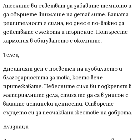
Ангелите ви съветват да забавите темпото и
да обърнете внимание на детайлите. Вашата
решителност е силна, но днес е по-важно да
действате с мекота и търпение. Потърсете
хармония в общуването с околните.
Телец
Днешният ден е посветен на изобилието и
благодарността за това, което вече
притежавате. Небесните сили ви подкрепят в
материалните дела, стига те да са в унисон с
вашите истински ценности. Отворете
сърцето си за неочаквани жестове на доброта.
Близнаци