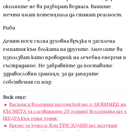
околните не ви разбират веднага. Вашите
мечти имат потенциала да станат реалност.
Риби
Денят носи силна духовна връзка и засилена
емпатия към болката на другите. Ангелите ви
използват като проводник на лечебна енергия и
състрадание. Не забравяйте да поставите
здравословни граници, за да запазите
собствения си мир.
Виж още:
Василиса Володина посочи кой ще e ЛЮБИМЕЦ на
КЪСМЕТА за следващите 20 години! Вселената ще е
ЩЕДРА към една зодия:
Време за чудеса: Кои ТРИ ЗОДИИ ще получат