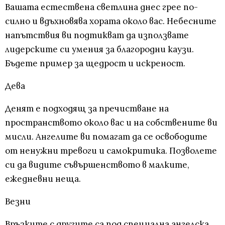
Вашата естествена светлина днес грее по-
силно и вдъхновява хората около вас. Небесните
напътствия ви подтикват да използвате
лидерските си умения за благородни каузи.
Бъдете пример за щедрост и искреност.
Дева
Денят е подходящ за пречистване на
пространството около вас и на собствените ви
мисли. Ангелите ви помагат да се освободите
от ненужни тревоги и самокритика. Позволете
си да видите съвършенството в малките,
ежедневни неща.
Везни
Връзките с другите са под специална ангелска