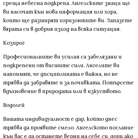
среща небесна подкрепа. Ангелските знаци ще
ви насочат към нова информация или хора,
които ще разширят хоризонтите ви. Запазете
вярата си в добрия изход на всяка ситуация.
Козирог
Професионалните ви усилия са забелязани и
подкрепени от висшите сили. Ангелите ви
напомнят, че дисциплината е важна, но не
трябва да забравяте и за почивката. Потърсете
вдъхновение в природата или в изкуството.
Водолей
Вашата индивидуалност е дар, който днес
трябва да проявите смело. Ангелското послание
към вас е да останете верни на себе си, дори ако