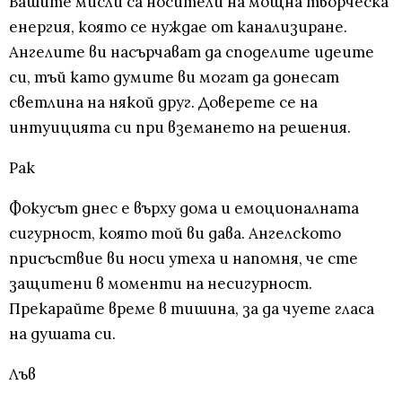
Вашите мисли са носители на мощна творческа
енергия, която се нуждае от канализиране.
Ангелите ви насърчават да споделите идеите
си, тъй като думите ви могат да донесат
светлина на някой друг. Доверете се на
интуицията си при вземането на решения.
Рак
Фокусът днес е върху дома и емоционалната
сигурност, която той ви дава. Ангелското
присъствие ви носи утеха и напомня, че сте
защитени в моменти на несигурност.
Прекарайте време в тишина, за да чуете гласа
на душата си.
Лъв