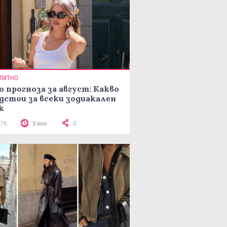
ПИТНО
о прогноза за август: Какво
дстои за всеки зодиакален
к
176
8 мин
0