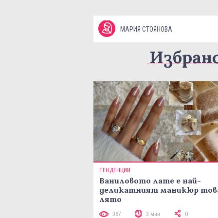
МАРИЯ СТОЯНОВА
Избран
ТЕНДЕНЦИИ
Ваниловото лате е най-
деликатният маникюр тов
лято
387
3 мин
0