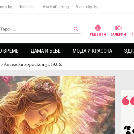
ocii.bg
Tennis.bg
VsichkiGumi.bg
VsichkiIgri.bg
РЕЦЕПТИ
ГАЛЕРИИ
Т
О ВРЕМЕ
ДАМА И БЕБЕ
МОДА И КРАСОТА
ЗДР
›
Ангелски хороскоп за 19.05.