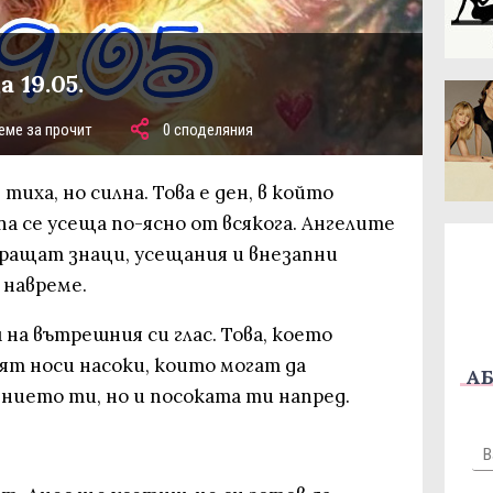
 19.05.
еме за прочит
0 споделяния
 тиха, но силна. Това е ден, в който
а се усеща по-ясно от всякога. Ангелите
пращат знаци, усещания и внезапни
 навреме.
 на вътрешния си глас. Това, което
нят носи насоки, които могат да
АБ
нието ти, но и посоката ти напред.