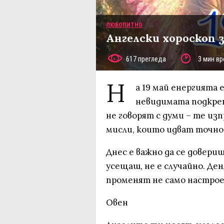
ЛЮБОПИТНО
Ангелски хороскоп за
617 прегледа
3 мин вр
Н
а 19 май енергията е
невидимата подкреп
не говорят с думи – те из
мисли, които идват точно
Днес е важно да се довериш
усещаш, не е случайно. Де
променят не само настрое
Овен