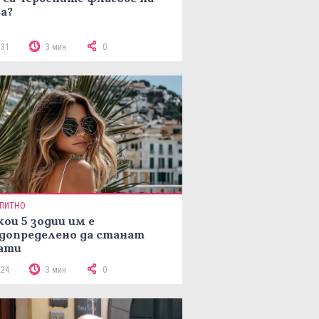
а?
131
3 мин
0
ПИТНО
кои 5 зодии им е
допределено да станат
ати
224
3 мин
0