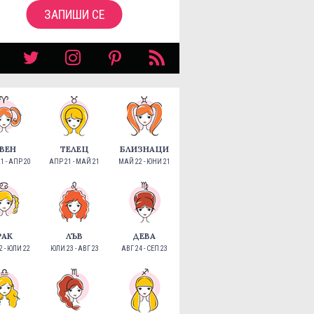
ЗАПИШИ СЕ
ВЕН
ТЕЛЕЦ
БЛИЗНАЦИ
1 - АПР 20
АПР 21 - МАЙ 21
МАЙ 22 - ЮНИ 21
РАК
ЛЪВ
ДЕВА
 - ЮЛИ 22
ЮЛИ 23 - АВГ 23
АВГ 24 - СЕП 23