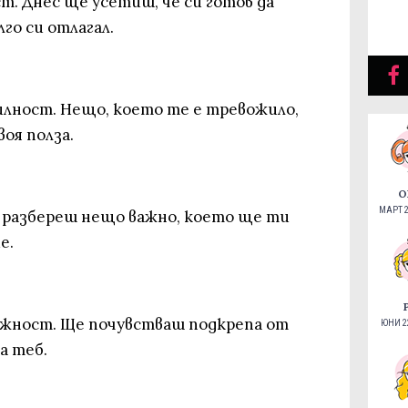
. Днес ще усетиш, че си готов да
го си отлагал.
лност. Нещо, което те е тревожило,
воя полза.
О
МАРТ 2
 разбереш нещо важно, което ще ти
е.
жност. Ще почувстваш подкрепа от
ЮНИ 22
а теб.