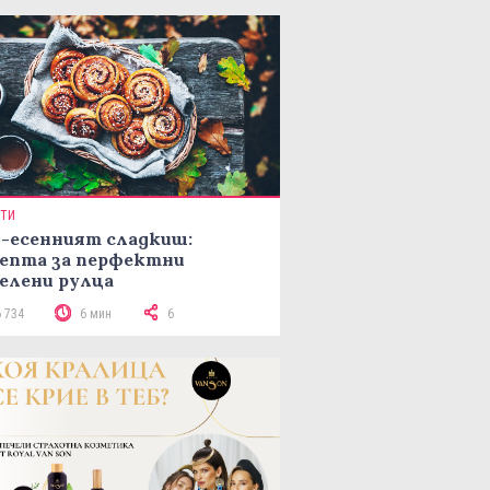
ПТИ
-есенният сладкиш:
епта за перфектни
елени рулца
6 734
6 мин
6