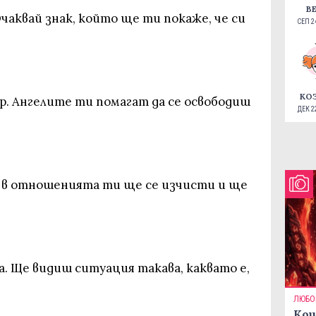
В
Очаквай знак, който ще ти покаже, че си
СЕП 24
КО
р. Ангелите ти помагат да се освободиш
ДЕК 22
 в отношенията ти ще се изчисти и ще
. Ще видиш ситуация такава, каквато е,
ЛЮБО
Кои