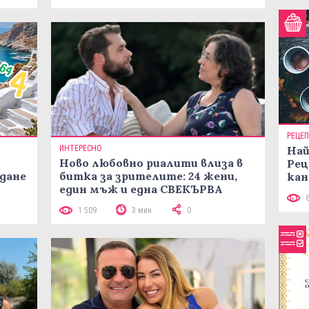
РЕЦЕ
ИНТЕРЕСНО
Най
Ново любовно риалити влиза в
Рец
жданe
битка за зрителите: 24 жени,
кан
един мъж и една СВЕКЪРВА
1 509
3 мин
0