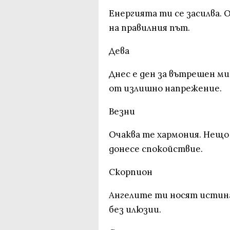
Енергията ти се засилва. 
на правилния път.
Дева
Днес е ден за вътрешен ми
от излишно напрежение.
Везни
Очаква те хармония. Нещо
донесе спокойствие.
Скорпион
Ангелите ти носят истина
без илюзии.