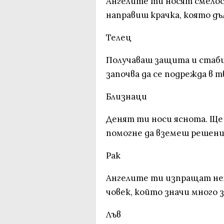
Ангелите ти носят смелост
направиш крачка, която дъл
Телец
Получаваш защита и стаби
започва да се подрежда в т
Близнаци
Денят ти носи яснота. Ще
помогне да вземеш решени
Рак
Ангелите ти изпращат не
човек, който значи много з
Лъв