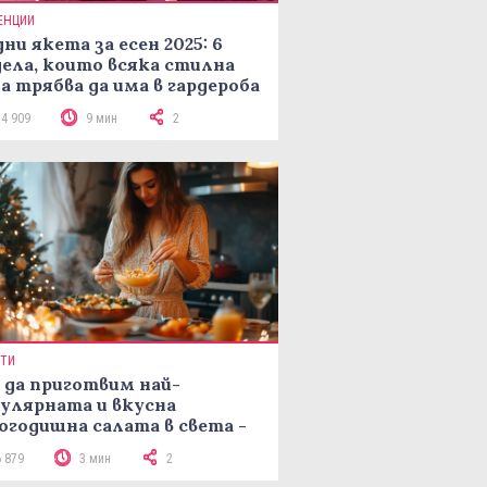
ЕНЦИИ
ни якета за есен 2025: 6
ела, които всяка стилна
а трябва да има в гардероба
14 909
9 мин
2
ПТИ
 да приготвим най-
улярната и вкусна
огодишна салата в света -
епта Мимоза
6 879
3 мин
2