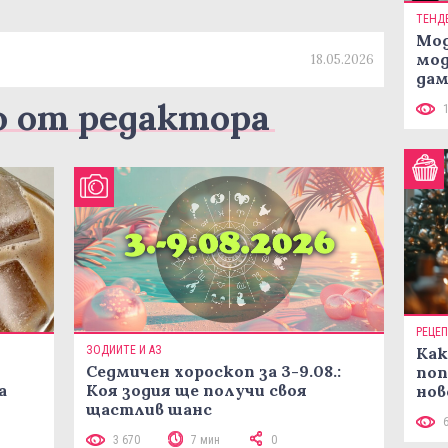
ТЕНД
Мод
мод
18.05.2026
дам
си
о от редактора
РЕЦЕ
ЗОДИИТЕ И АЗ
Как
Седмичен хороскоп за 3-9.08.:
поп
а
Коя зодия ще получи своя
нов
щастлив шанс
рец
3 670
7 мин
0