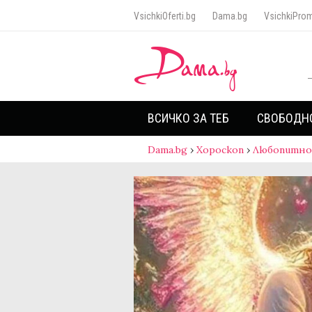
VsichkiOferti.bg
Dama.bg
VsichkiProm
ВСИЧКО ЗА ТЕБ
СВОБОДН
Dama.bg
›
Хороскоп
›
Любопитно