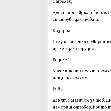
Стрелец
Денят носи вдъхновение. Щ
си струва да следваш.
Козирог
Получаваш сила и уверенос
изглеждало трудно.
Водолей
Ангелите ти носят промян
нещо по-голямо.
Риби
Денят е магичен за теб. Щ
намериш отговор, който 