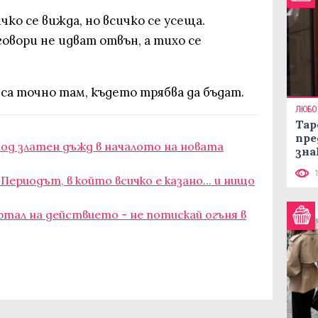
ичко се вижда, но всичко се усеща.
овори не идват отвън, а тихо се
 са точно там, където трябва да бъдат.
ЛЮБО
Тар
пре
под златен дъжд в началото на новата
зна
 Периодът, в който всичко е казано... и нищо
ортал на действието - не потискай огъня в