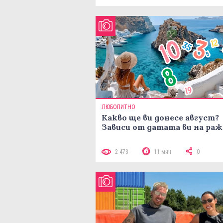
ЛЮБОПИТНО
Какво ще ви донесе август?
Зависи от датата ви на ра
2 473
11 мин
0