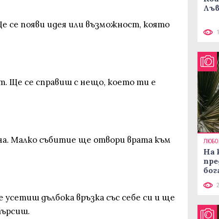
Лъв
е се появи идея или възможност, която
т. Ще се справиш с нещо, което ти е
а. Малко събитие ще отвори врата към
ЛЮБО
На 
пре
бог
е усетиш дълбока връзка със себе си и ще
търсиш.