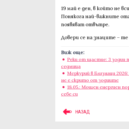
19 май е ден, в който не вс
Понякога най-важните отг
появяват отвътре.
Довери се на знаците – те
Виж още:
Реки от щастие: 3 зодии 
седмица
Меркурий в Близнаци 2026:
не е скрито от зодиите
18.05.: Мощен енергиен п
себе си
НАЗАД