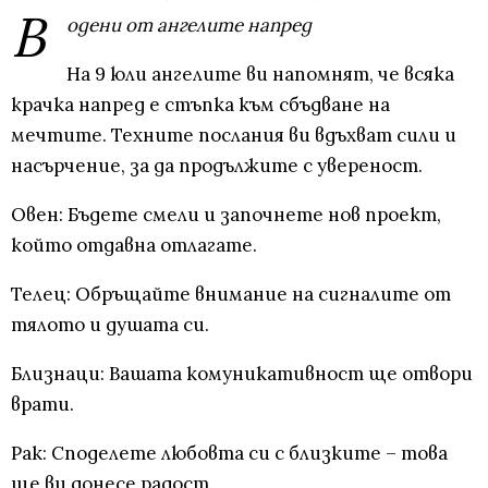
В
одени от ангелите напред
На 9 юли ангелите ви напомнят, че всяка
крачка напред е стъпка към сбъдване на
мечтите. Техните послания ви вдъхват сили и
насърчение, за да продължите с увереност.
Овен: Бъдете смели и започнете нов проект,
който отдавна отлагате.
Телец: Обръщайте внимание на сигналите от
тялото и душата си.
Близнаци: Вашата комуникативност ще отвори
врати.
Рак: Споделете любовта си с близките – това
ще ви донесе радост.