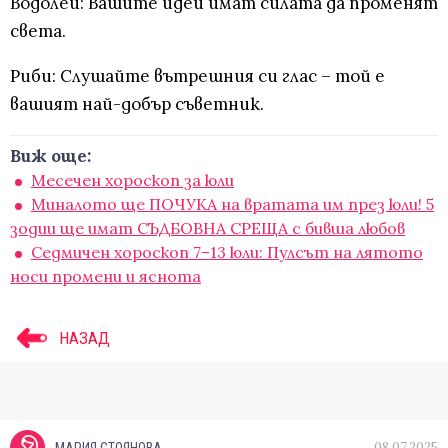
Водолей: Вашите идеи имат силата да променят
света.
Риби: Слушайте вътрешния си глас – той е
вашият най-добър съветник.
Виж още:
Месечен хороскоп за юли
Миналото ще ПОЧУКА на вратата им през юли! 5
зодии ще имат СЪДБОВНА СРЕЩА с бивша любов
Седмичен хороскоп 7–13 юли: Пулсът на лятото
носи промени и яснота
НАЗАД
08.07.2025