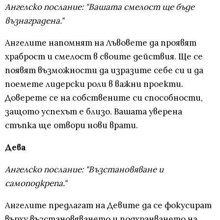
Ангелско послание: "Вашата смелост ще бъде
възнаградена."
Ангелите напомнят на Лъвовете да проявят
храброст и смелост в своите действия. Ще се
появят възможности да изразите себе си и да
поемете лидерски роли в важни проекти.
Доверете се на собствените си способности,
защото успехът е близо. Вашата уверена
стъпка ще отвори нови врати.
Дева
Ангелско послание: "Възстановяване и
самоподкрепа."
Ангелите предлагат на Девите да се фокусират
върху възстановяването и подхранването на