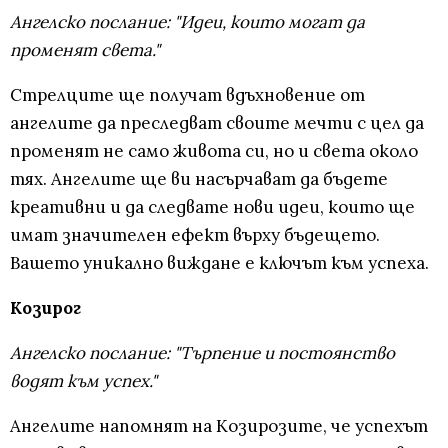
Ангелско послание: "Идеи, които могат да
променят света."
Стрелците ще получат вдъхновение от
ангелите да преследват своите мечти с цел да
променят не само живота си, но и света около
тях. Ангелите ще ви насърчават да бъдете
креативни и да следвате нови идеи, които ще
имат значителен ефект върху бъдещето.
Вашето уникално виждане е ключът към успеха.
Козирог
Ангелско послание: "Търпение и постоянство
водят към успех."
Ангелите напомнят на Козирозите, че успехът