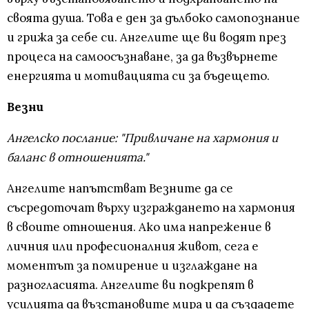
своята душа. Това е ден за дълбоко самопознание
и грижа за себе си. Ангелите ще ви водят през
процеса на самоосъзнаване, за да възвърнете
енергията и мотивацията си за бъдещето.
Везни
Ангелско послание: "Привличане на хармония и
баланс в отношенията."
Ангелите напътстват Везните да се
съсредоточат върху изграждането на хармония
в своите отношения. Ако има напрежение в
личния или професионалния живот, сега е
моментът за помирение и изглаждане на
разногласията. Ангелите ви подкрепят в
усилията да възстановите мира и да създадете