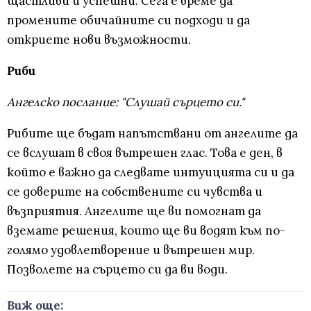
щастливи и успешни. Сега е време да
промените обичайните си подходи и да
откриете нови възможности.
Риби
Ангелско послание: "Слушай сърцето си."
Рибите ще бъдат напътствани от ангелите да
се вслушат в своя вътрешен глас. Това е ден, в
който е важно да следвате интуицията си и да
се доверите на собствените си чувства и
възприятия. Ангелите ще ви помогнат да
вземате решения, които ще ви водят към по-
голямо удовлетворение и вътрешен мир.
Позволете на сърцето си да ви води.
Виж още: