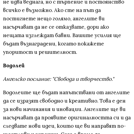
не идва веднага, но с търпение и постоянство
всичко е възможно. Ако сте на път да
постигнете нещо голямо, ангелите ви
насърчават да не се отказвате, дори ако
нещата изглеждат бавни. Вашите усилия ще
бъдат възнаградени, когато покажете
упоритост и решителност.
Водолей
Ангелско послание: "Свобода и творчество."
Водолеите ще бъдат напътствани от ангелите
да се изразят свободно и креативно. Това е ден
за нови начинания и иновации. Ангелите ще ви
насърчават да проявите оригиналността си и да
следвате нови идеи, които ще ви направят по-