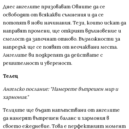
Днес ангелите призовават Овните да се
освободят от всякакви съмнения и да се
потопят в нови начинания. Тези, които искат да
направят промени, ще открият вдъхновение и
смелост да започнат отново. Възможности за
напредък ще се появят от неочаквани места.
Ангелите ви подкрепят да действате с
решителност и увереност.
Телец
Ангелско послание: "Намерете вътрешен мир и
хармония."
Телците ще бъдат напътствани от ангелите
да намерят вътрешен баланс и хармония в
своето ежедневие. Това е перфектният момент