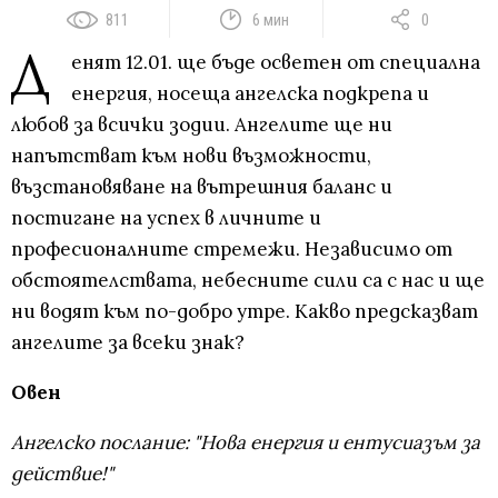
811
6 мин
0
Д
енят 12.01. ще бъде осветен от специална
енергия, носеща ангелска подкрепа и
любов за всички зодии. Ангелите ще ни
напътстват към нови възможности,
възстановяване на вътрешния баланс и
постигане на успех в личните и
професионалните стремежи. Независимо от
обстоятелствата, небесните сили са с нас и ще
ни водят към по-добро утре. Какво предсказват
ангелите за всеки знак?
Овен
Ангелско послание: "Нова енергия и ентусиазъм за
действие!"