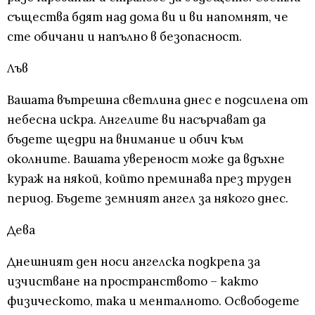
същества бдят над дома ви и ви напомнят, че
сте обичани и напълно в безопасност.
Лъв
Вашата вътрешна светлина днес е подсилена от
небесна искра. Ангелите ви насърчават да
бъдете щедри на внимание и обич към
околните. Вашата увереност може да вдъхне
кураж на някой, който преминава през труден
период. Бъдете земният ангел за някого днес.
Дева
Днешният ден носи ангелска подкрепа за
изчистване на пространството – както
физическото, така и менталното. Освободете