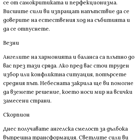
се от самокритиката и перфекционизма.
Висшите сили ви изпращат напътствие да се
доверите на естествения ход на събитията и
да се отпуснете.
Везни
Ангелите на хармонията и баланса са плътно до
вас през тази сряда. Ако пред вас стои труден
избор или конфликтна ситуация, потърсете
средния път. Небесната закрила ще ви помогне
да вземете решение, което носи мир на всички
замесени страни.
Скорпион
Днес получавате ангелска смелост за дълбока
вътрешна трансформация. Светлите сили ви