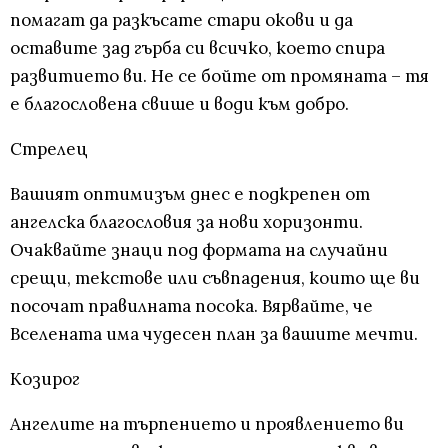
помагат да разкъсате стари окови и да
оставите зад гърба си всичко, което спира
развитието ви. Не се бойте от промяната – тя
е благословена свише и води към добро.
Стрелец
Вашият оптимизъм днес е подкрепен от
ангелска благословия за нови хоризонти.
Очаквайте знаци под формата на случайни
срещи, текстове или съвпадения, които ще ви
посочат правилната посока. Вярвайте, че
Вселената има чудесен план за вашите мечти.
Козирог
Ангелите на търпението и проявлението ви