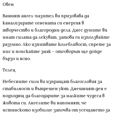
Овен
Вашият ангел-пазител ви призовава да
канализирате огнената си енергия в
творчество и благородни дела. Днес думите ви
имат силата да лекуват, затова ги използвайте
разумно. Ако изпитвате колебливост, спрете за
миг и поискайте знак – отговорът ще дойде
бързо и ясно.
Телец
Небесните сили ви изпращат благословия за
стабилност и вътрешен уют. Днешният ден е
подходящ да благодарите за малките чудеса в
живота си. Ангелите ви напомнят, че
истинското изобилие започва от усещането за