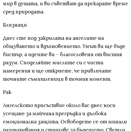
мир в душата, и ви съветват да прекарате време
сред природата.
Близнаци
Днес сте под закрилата на ангелите на
общуването и вдъхновението. Умът ви ще бъде
бистър, а идеите ви – благословени от висшия
разум. Споделяйте мислите си с чисти
намерения и ще откриете, че привличате
точните съмишленици в точния момент.
Рак
Ангелското присъствие около вас днес носи
усещане за майчина прегръдка и дълбока
емоционална защита. Освободете се от минали
разочарования и страхове за бъдещето. Светли