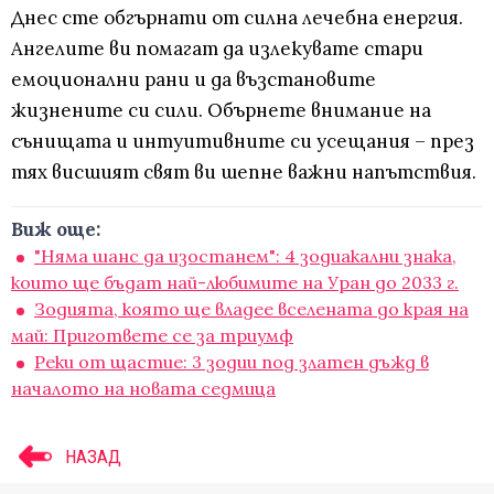
Днес сте обгърнати от силна лечебна енергия.
Ангелите ви помагат да излекувате стари
емоционални рани и да възстановите
жизнените си сили. Обърнете внимание на
сънищата и интуитивните си усещания – през
тях висшият свят ви шепне важни напътствия.
Виж още:
"Няма шанс да изостанем": 4 зодиакални знака,
които ще бъдат най-любимите на Уран до 2033 г.
Зодията, която ще владее вселената до края на
май: Пригответе се за триумф
Реки от щастие: 3 зодии под златен дъжд в
началото на новата седмица
НАЗАД