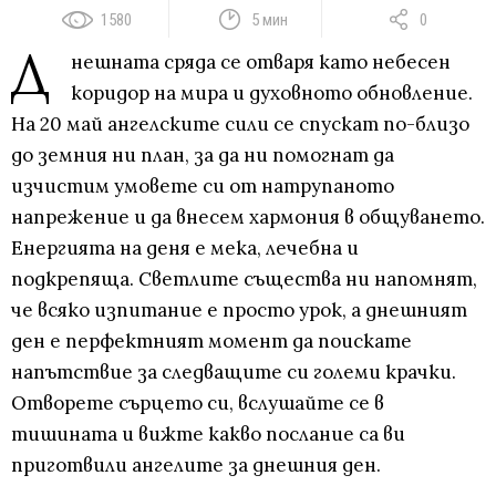
1580
5 мин
0
Д
нешната сряда се отваря като небесен
коридор на мира и духовното обновление.
На 20 май ангелските сили се спускат по-близо
до земния ни план, за да ни помогнат да
изчистим умовете си от натрупаното
напрежение и да внесем хармония в общуването.
Енергията на деня е мека, лечебна и
подкрепяща. Светлите същества ни напомнят,
че всяко изпитание е просто урок, а днешният
ден е перфектният момент да поискате
напътствие за следващите си големи крачки.
Отворете сърцето си, вслушайте се в
тишината и вижте какво послание са ви
приготвили ангелите за днешния ден.