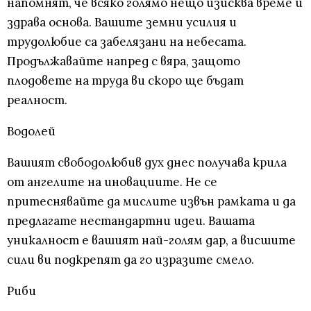
напомнят, че всяко голямо нещо изисква време и
здрава основа. Вашите земни усилия и
трудолюбие са забелязани на небесата.
Продължавайте напред с вяра, защото
плодовете на труда ви скоро ще бъдат
реалност.
Водолей
Вашият свободолюбив дух днес получава крила
от ангелите на иновациите. Не се
притеснявайте да мислите извън рамката и да
предлагате нестандартни идеи. Вашата
уникалност е вашият най-голям дар, а висшите
сили ви подкрепят да го изразите смело.
Риби