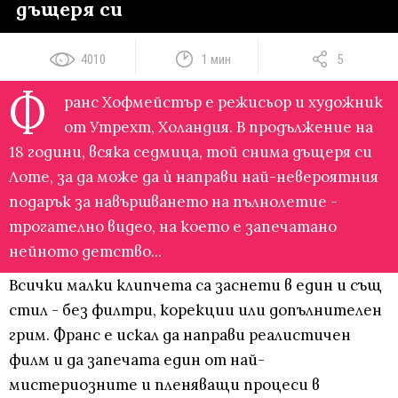
дъщеря си
4010
1 мин
5
Ф
ранс Хофмейстър е режисьор и художник
от Утрехт, Холандия. В продължение на
18 години, всяка седмица, той снима дъщеря си
Лоте, за да може да ѝ направи най-невероятния
подарък за навършването на пълнолетие -
трогателно видео, на което е запечатано
нейното детство...
Всички малки клипчета са заснети в един и същ
стил - без филтри, корекции или допълнителен
грим. Франс е искал да направи реалистичен
филм и да запечата един от най-
мистериозните и пленяващи процеси в