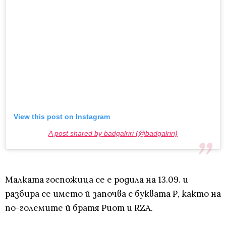
View this post on Instagram
A post shared by badgalriri (@badgalriri)
Малката госпожица се е родила на 13.09. и
разбира се името й започва с буквата Р, както на
по-големите й братя Риот и RZA.