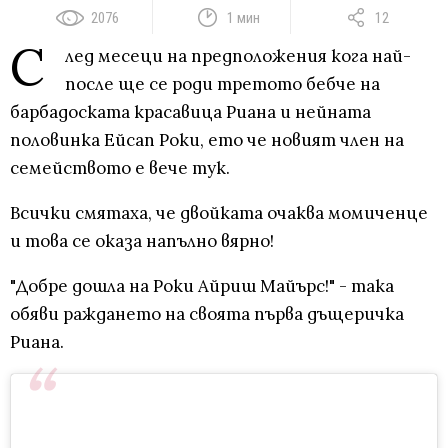
2076
1 мин
12
С
лед месеци на предположения кога най-
после ще се роди третото бебче на
барбадоската красавица Риана и нейната
половинка Ейсап Роки, ето че новият член на
семейството е вече тук.
Всички смятаха, че двойката очаква момиченце
и това се оказа напълно вярно!
"Добре дошла на Роки Айриш Майърс!" - така
обяви раждането на своята първа дъщеричка
Риана.