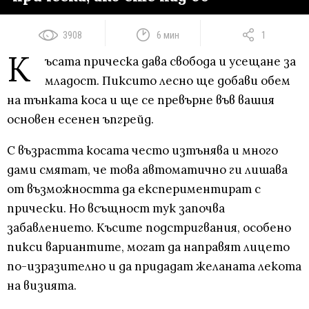
3908
6 мин
1
К
ъсата прическа дава свобода и усещане за
младост. Пиксито лесно ще добави обем
на тънката коса и ще се превърне във вашия
основен есенен ъпгрейд.
С възрастта косата често изтънява и много
дами смятат, че това автоматично ги лишава
от възможността да експериментират с
прически. Но всъщност тук започва
забавлението. Късите подстригвания, особено
пикси вариантите, могат да направят лицето
по-изразително и да придадат желаната лекота
на визията.