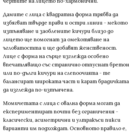
чертите на лицето по-хармонични.
Дамите с лица с квадратна форма трябва да
избягват твърде прави и остри линии - мекото
изтъняване и заоблените кичури близо до
лицето ще помогнат за омекотяване на
ъгловатостта и ще добавят женственост.
Лице с форма на сърце изглежда особено
впечатляващо със странично отпуснат бретон
или по-дълги кичури на слепоочията - те
балансират широката част и карат брадичката
да изглежда по-изтънчена.
Момичетата с лица с овална форма могат да
експериментират почти без ограничения -
класически, асиметрични и ултракъси пикси
варианти им подхождат. Основното правило е,