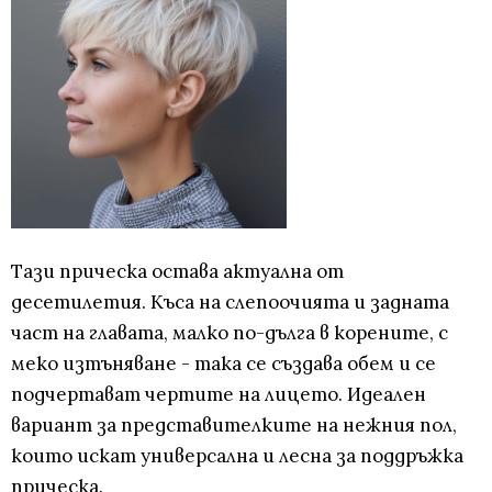
Тази прическа остава актуална от
десетилетия. Къса на слепоочията и задната
част на главата, малко по-дълга в корените, с
меко изтъняване - така се създава обем и се
подчертават чертите на лицето. Идеален
вариант за представителките на нежния пол,
които искат универсална и лесна за поддръжка
прическа.