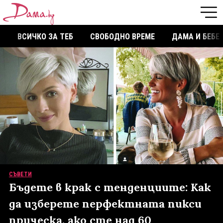
ВСИЧКО ЗА ТЕБ
СВОБОДНО ВРЕМЕ
ДАМА И БЕБЕ
СЪВЕТИ
Бъдете в крак с тенденциите: Как
да изберете перфектната пикси
прическа, ако сте над 60