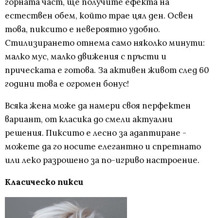
горната част, ще получите ефекта на
естествен обем, който трае цял ден. Освен
това, пиксито е невероятно удобно.
Стилизирането отнема само няколко минути:
малко мус, малко движения с пръсти и
прическата е готова. За активен живот след 60
години това е огромен бонус!
Всяка жена може да намери своя перфектен
вариант, от класика до смели актуални
решения. Пиксито е лесно за адаптиране -
можете да го носите елегантно и спретнато
или леко разрошено за по-игриво настроение.
Класическо пикси