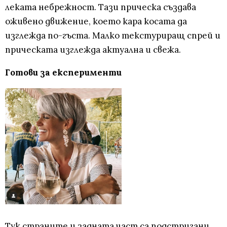
леката небрежност. Тази прическа създава
оживено движение, което кара косата да
изглежда по-гъста. Малко текстуриращ спрей и
прическата изглежда актуална и свежа.
Готови за експерименти
Тук страните и задната част са подстригани