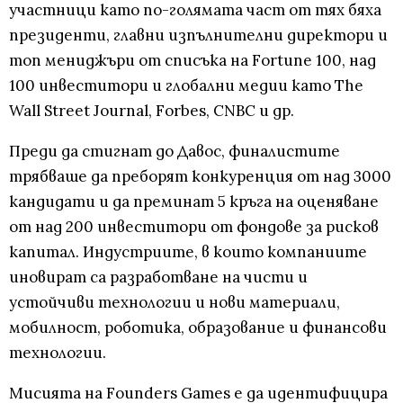
участници като по-голямата част от тях бяха
президенти, главни изпълнителни директори и
топ мениджъри от списъка на Fortune 100, над
100 инвеститори и глобални медии като The
Wall Street Journal, Forbes, CNBC и др.
Преди да стигнат до Давос, финалистите
трябваше да преборят конкуренция от над 3000
кандидати и да преминат 5 кръга на оценяване
от над 200 инвеститори от фондове за рисков
капитал. Индустриите, в които компаниите
иновират са разработване на чисти и
устойчиви технологии и нови материали,
мобилност, роботика, образование и финансови
технологии.
Мисията на Founders Games е да идентифицира