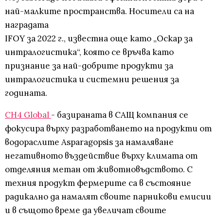
най-малките пространства. Носители са на
наградата
IFOY за 2022 г., известна още като „Оскар за
интралогистика“, която се връчва като
признание за най-добрите продукти за
интралогистика и системни решения за
годината.
CH4 Global
- базираната в САЩ компания се
фокусира върху разработването на продукти от
водораслите Asparagopsis за намаляване
негативното въздействие върху климата от
отделяния метан от животновъдството. С
техния продукт фермерите са в състояние
радикално да намалят своите парникови емисии
и в същото време да увеличат своите