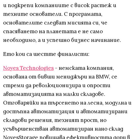
и подкрепи компаниите с висок растеж и
техните основатели. С програмата,
основателите следват мисията си, че
спасяването на планетата е не само
необходимо, а и успешно бизнес начинание.
Ето кои са шестте финалисти:
Noyes Technologies
- немската компания,
основана от бивши мениджъри на BMW, се
стреми да революционизира и опрости
автоматизацията на малки складове.
Отговаряйки на търсенето на лесна, модулна и
достъпна автоматизация и автоматизирани
складови решения, техният прост, но
усъвършенстван автоматизиран нано склад
NoyesStorage повишава ефективността дори в