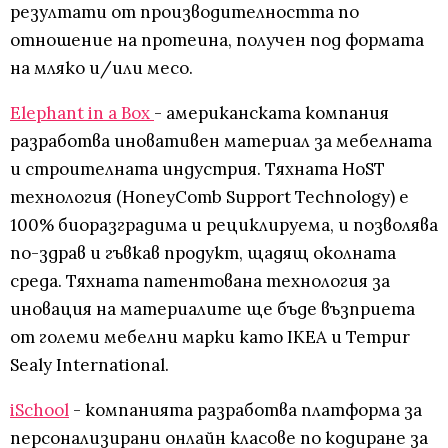
резултати от производителността по
отношение на протеина, получен под формата
на мляко и/или месо.
Elephant in a Box
- американската компания
разработва иновативен материал за мебелната
и строителната индустрия. Тяхната HoST
технология (HoneyComb Support Technology) е
100% биоразградима и рециклируема, и позволява
по-здрав и гъвкав продукт, щадящ околната
среда. Тяхната патентована технология за
иновация на материалите ще бъде възприета
от големи мебелни марки като IKEA и Tempur
Sealy International.
iSchool
- компанията разработва платформа за
персонализирани онлайн класове по кодиране за