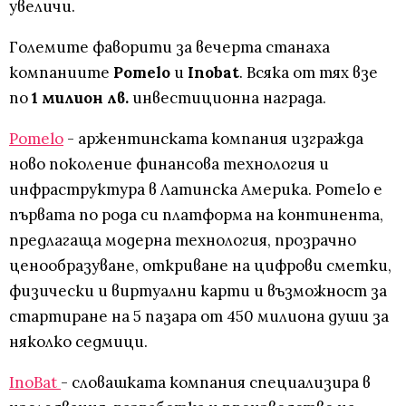
увеличи.
Големите фаворити за вечерта станаха
компаниите
Pomelo
и
Inobat
. Всяка от тях взе
по
1 милион лв.
инвестиционна награда.
Pomelo
- аржентинската компания изгражда
ново поколение финансова технология и
инфраструктура в Латинска Америка. Pomelo е
първата по рода си платформа на континента,
предлагаща модерна технология, прозрачно
ценообразуване, откриване на цифрови сметки,
физически и виртуални карти и възможност за
стартиране на 5 пазара от 450 милиона души за
няколко седмици.
InoBat
- словашката компания специализира в