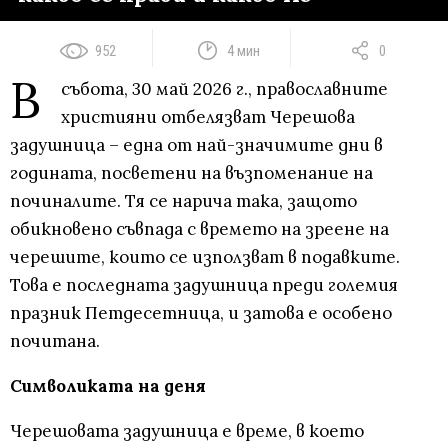
952
4 мин
0
В
събота, 30 май 2026 г., православните
християни отбелязват Черешова
задушница – една от най-значимите дни в
годината, посветени на възпоменание на
починалите. Тя се нарича така, защото
обикновено съвпада с времето на зреене на
черешите, които се използват в подавките.
Това е последната задушница преди големия
празник Петдесетница, и затова е особено
почитана.
Символиката на деня
Черешовата задушница е време, в което