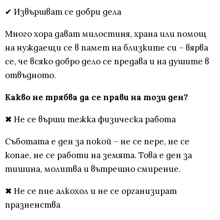
✔ Извършват се добри дела
Много хора дават милостиня, храна или помощ
на нуждаещи се в памет на близките си – вярва
се, че всяко добро дело се предава и на душите в
отвъдното.
Какво не трябва да се прави на този ден?
✖ Не се върши тежка физическа работа
Съботата е ден за покой – не се пере, не се
копае, не се работи на земята. Това е ден за
тишина, молитва и вътрешно смирение.
✖ Не се пие алкохол и не се организират
празненства