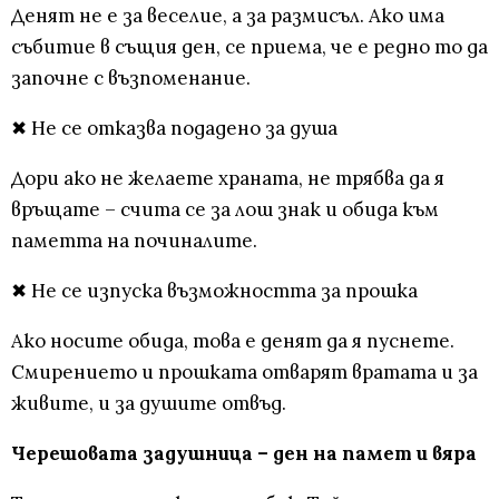
Денят не е за веселие, а за размисъл. Ако има
събитие в същия ден, се приема, че е редно то да
започне с възпоменание.
✖ Не се отказва подадено за душа
Дори ако не желаете храната, не трябва да я
връщате – счита се за лош знак и обида към
паметта на починалите.
✖ Не се изпуска възможността за прошка
Ако носите обида, това е денят да я пуснете.
Смирението и прошката отварят вратата и за
живите, и за душите отвъд.
Черешовата задушница – ден на памет и вяра