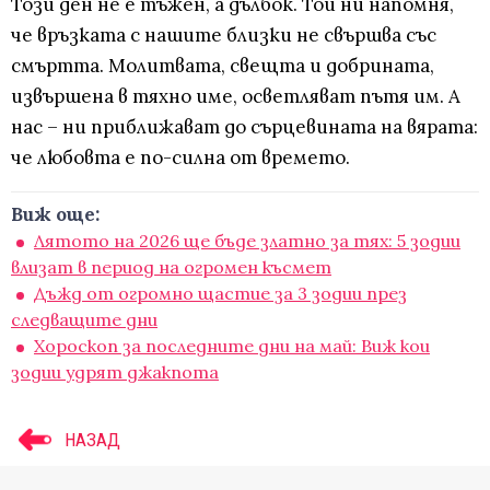
Този ден не е тъжен, а дълбок. Той ни напомня,
че връзката с нашите близки не свършва със
смъртта. Молитвата, свещта и добрината,
извършена в тяхно име, осветляват пътя им. А
нас – ни приближават до сърцевината на вярата:
че любовта е по-силна от времето.
Виж още:
Лятото на 2026 ще бъде златно за тях: 5 зодии
влизат в период на огромен късмет
Дъжд от огромно щастие за 3 зодии през
следващите дни
Хороскоп за последните дни на май: Виж кои
зодии удрят джакпота
НАЗАД