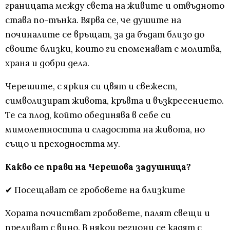
границата между света на живите и отвъдното
става по-тънка. Вярва се, че душите на
починалите се връщат, за да бъдат близо до
своите близки, които ги споменават с молитва,
храна и добри дела.
Черешите, с яркия си цвят и свежест,
символизират живота, кръвта и възкресението.
Те са плод, който обединява в себе си
мимолетността и сладостта на живота, но
също и преходността му.
Какво се прави на Черешова задушница?
✔ Посещават се гробовете на близките
Хората почистват гробовете, палят свещи и
преливат с вино. В някои региони се кадят с