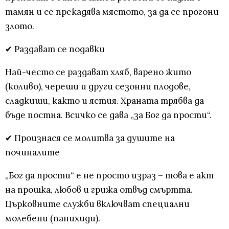
тамян и се прекадява мястото, за да се прогони
злото.
✔ Раздават се подавки
Най-често се раздават хляб, варено жито
(коливо), череши и други сезонни плодове,
сладкиши, както и ястия. Храната трябва да
бъде постна. Всичко се дава „за Бог да прости“.
✔ Произнася се молитва за душите на
починалите
„Бог да прости“ е не просто израз – това е акт
на прошка, любов и грижа отвъд смъртта.
Църковните служби включват специални
молебени (панихиди).