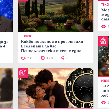
ТЕНД
Мод
мод
дам
си
ТЕСТОВЕ
а за
Какво послание е приготвила
а 4
Вселената за вас:
Психологически тест с едно
кликване
2 410
4 мин
0
РЕЦЕ
Как
поп
нов
рец