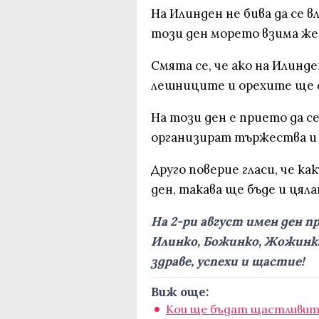
На Илинден не бива да се в
този ден морето взима же
Смята се, че ако на Илинде
лешниците и орехите ще с
На този ден е прието да се
организират тържества и 
Друго поверие гласи, че ка
ден, такава ще бъде и цяла
На 2-ри август имен ден п
Илинко, Божинко, Жожинка
здраве, успехи и щастие!
Виж още:
Кои ще бъдат щастливите 