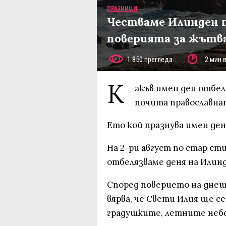
ПРАЗНИЦИ
Честваме Илинден п
поверията за жътва
1 850 прегледа
2 мин 
К
акъв имен ден отбел
почита православнат
Ето кой празнува имен ден 
На 2-ри август по стар ст
отбелязваме деня на Илин
Според поверието на днешн
вярва, че Свети Илия ще се
градушките, летните неб