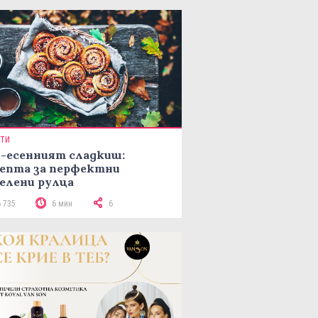
ПТИ
-есенният сладкиш:
епта за перфектни
елени рулца
6 735
6 мин
6