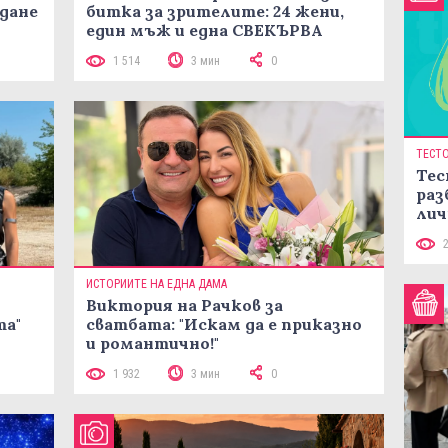
жданe
битка за зрителите: 24 жени,
един мъж и една СВЕКЪРВА
1 514
3 мин
0
ТЕСТ
Тес
раз
лич
ИСТОРИИТЕ НА ЕДНА ДАМА
Виктория на Рачков за
та"
сватбата: "Искам да е приказно
и романтично!"
1 932
3 мин
0