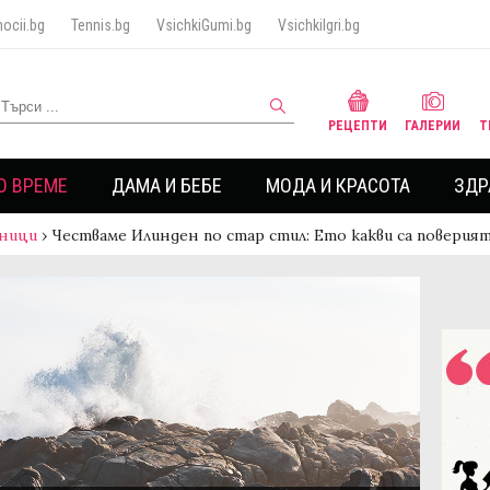
ocii.bg
Tennis.bg
VsichkiGumi.bg
VsichkiIgri.bg
РЕЦЕПТИ
ГАЛЕРИИ
Т
О ВРЕМЕ
ДАМА И БЕБЕ
МОДА И КРАСОТА
ЗДР
ници
›
Честваме Илинден по стар стил: Ето какви са поверия