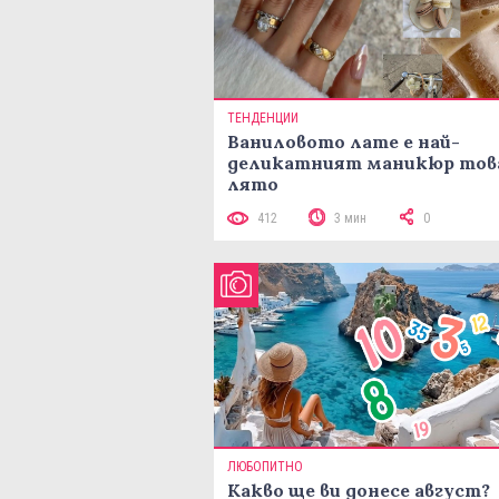
ТЕНДЕНЦИИ
Ваниловото лате е най-
деликатният маникюр тов
лято
412
3 мин
0
ЛЮБОПИТНО
Какво ще ви донесе август?