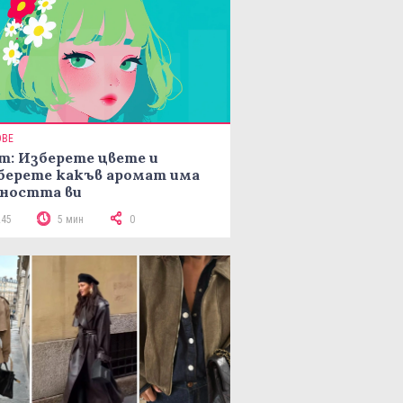
ОВЕ
т: Изберете цвете и
берете какъв аромат има
ността ви
245
5 мин
0