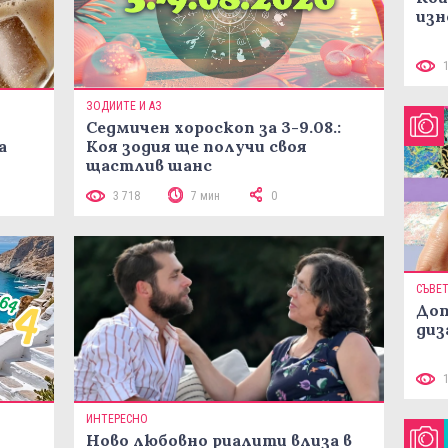
изн
ЗОДИИТЕ И АЗ
Седмичен хороскоп за 3-9.08.:
а
Коя зодия ще получи своя
щастлив шанс
3 718
7 мин
0
СЪВЕ
Доп
диз
ИНТЕРЕСНО
Ново любовно риалити влиза в