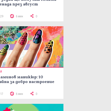
енада през август
129
6 мин
0
ТИ
аминов маникюр: 10
айна за добро настроение
117
6 мин
0