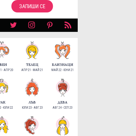
ЗАПИШИ СЕ
ВЕН
ТЕЛЕЦ
БЛИЗНАЦИ
1 - АПР 20
АПР 21 - МАЙ 21
МАЙ 22 - ЮНИ 21
РАК
ЛЪВ
ДЕВА
 - ЮЛИ 22
ЮЛИ 23 - АВГ 23
АВГ 24 - СЕП 23