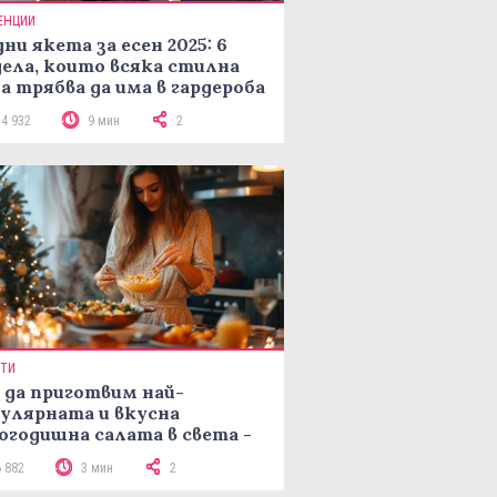
ЕНЦИИ
ни якета за есен 2025: 6
ела, които всяка стилна
а трябва да има в гардероба
14 932
9 мин
2
ПТИ
 да приготвим най-
улярната и вкусна
огодишна салата в света -
епта Мимоза
6 882
3 мин
2