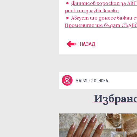
Финансов хороскоп за АВГУ
риск от загуби всичко
Август ще донесе важни с
Промените ще бъдат СЪДБ
НАЗАД
МАРИЯ СТОЯНОВА
Избран