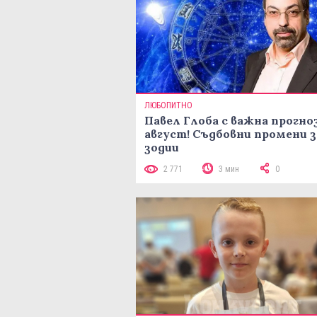
ЛЮБОПИТНО
Павел Глоба с важна прогноз
август! Съдбовни промени з
зодии
2 771
3 мин
0