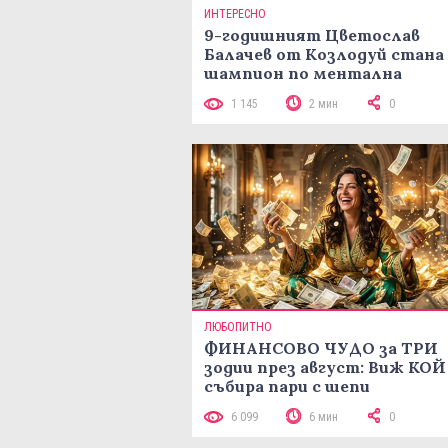
ИНТЕРЕСНО
9-годишният Цветослав
Балачев от Козлодуй стана
шампион по ментална
аритметика с 320 задачи за
1 145
2 мин
0
минути
ЛЮБОПИТНО
ФИНАНСОВО ЧУДО за ТРИ
зодии през август: Виж КОЙ
събира пари с шепи
6 099
6 мин
0