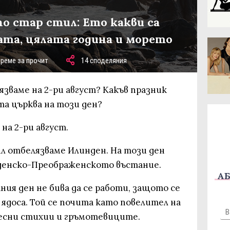
о стар стил: Ето какви са
та, цялата година и морето
време за прочит
14 споделяния
язваме на 2-ри август? Какъв празник
а църква на този ден?
на 2-ри август.
ил отбелязваме Илинден. На този ден
денско-Преображенското въстание.
АБ
ия ден не бива да се работи, защото се
 ядоса. Той се почита като повелител на
есни стихии и гръмотевиците.