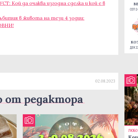
СТ: Кой да очаква изгодна сделка и кой е в
В
СЕП 24
ъбития в живота на тези 4 зодии:
ОВНИ!
КО
ДЕК 22
02.08.2023
о от редактора
ЛЮБО
Кои