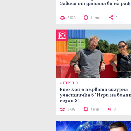
Зависи от датата ви на ра
2 520
11 мин
0
ИНТЕРЕСНО
Ето коя е първата сигурна
участничка в "Игри на воля
сезон 8!
3 682
4 мин
0