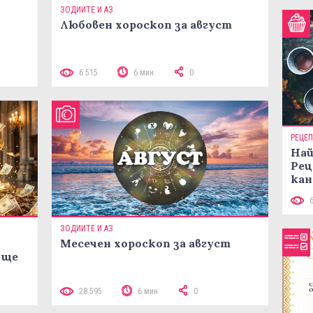
ЗОДИИТЕ И АЗ
Любовен хороскоп за август
 10
6 515
6 мин
0
РЕЦЕ
Най
Рец
кан
ЗОДИИТЕ И АЗ
Месечен хороскоп за август
 ще
28 595
6 мин
0