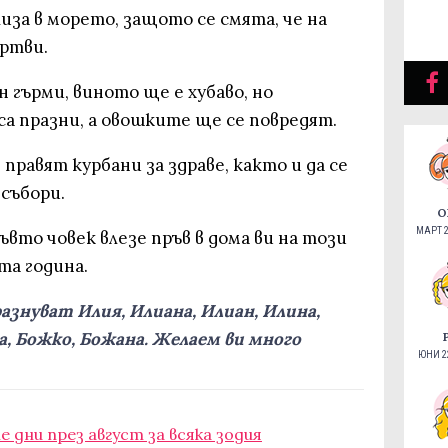
лиза в морето, защото се смята, че на
ртви.
н гърми, виното ще е хубаво, но
а празни, а овошките ще се повредят.
 правят курбани за здраве, както и да се
събори.
О
МАРТ 2
къвто човек влезе пръв в дома ви на този
та година.
разнуват Илия, Илиана, Илиан, Илина,
, Божко, Божана. Желаем ви много
ЮНИ 22
дни през август за всяка зодия