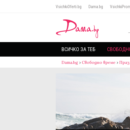
VsichkiOferti.bg
Dama.bg
VsichkiProm
ВСИЧКО ЗА ТЕБ
СВОБОДН
Dama.bg
›
Свободно време
›
Праз