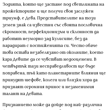
Зодията, която ще застане под светлината на
прожекторите и ще получи своя заслужен
триумф, е Дева. Представителите на този
земен знак са известни със своята пословична
скромност, перфекционизъм и склонност да
работят неуморно зад кулисите, без да
парадират с постиженията си. Често обаче
това остава незабелязано от околните, което
кара Девите да се чувстват недооценени. В
четвъртък тази несправедливост ще бъде
поправена, тъй като планетарните влияния ще
принудят шефове, колеги или близки хора да
признаят огромния принос и незаменимия
талант на Девата.
Признанието може да дойде под най-различна