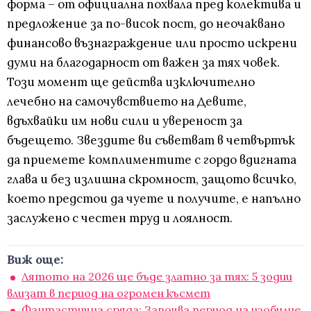
форма – от официална похвала пред колектива и
предложение за по-висок пост, до неочаквано
финансово възнаграждение или просто искрени
думи на благодарност от важен за тях човек.
Този момент ще действа изключително
лечебно на самочувствието на Девите,
вдъхвайки им нови сили и увереност за
бъдещето. Звездите ви съветват в четвъртък
да приемете комплиментите с гордо вдигната
глава и без излишна скромност, защото всичко,
което предстои да чуете и получите, е напълно
заслужено с честен труд и лоялност.
Виж още:
Лятото на 2026 ще бъде златно за тях: 5 зодии
влизат в период на огромен късмет
Фантастична сряда: Започва период на изобилие