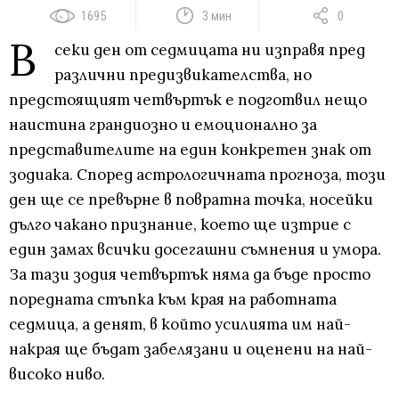
1695
3 мин
0
В
секи ден от седмицата ни изправя пред
различни предизвикателства, но
предстоящият четвъртък е подготвил нещо
наистина грандиозно и емоционално за
представителите на един конкретен знак от
зодиака. Според астрологичната прогноза, този
ден ще се превърне в повратна точка, носейки
дълго чакано признание, което ще изтрие с
един замах всички досегашни съмнения и умора.
За тази зодия четвъртък няма да бъде просто
поредната стъпка към края на работната
седмица, а денят, в който усилията им най-
накрая ще бъдат забелязани и оценени на най-
високо ниво.