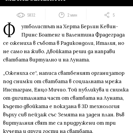
5832
2 мин
5
Ф
утболистът на Херта Берлин Кевин-
Принс Боатенг и Валентина Фрадеграда
се ожениха в събота в Радикондоли, Италия, но
не само на живо. Двойката реши да направи
сватбата виртуално и на Луната.
„Ожениха се“, написа сватбеният организатор
под снимки от сватбата в социалната мрежа
Инстаграм, Енцо Мичио. Той публикува и снимка
от дигиталната част от сватбата на Луната,
където двойката е показана в 3D технология
върху сив пейзаж със Земята на заден план. Във
виртуалния свят те са придружени от три
кучета и други гости на сватбата.