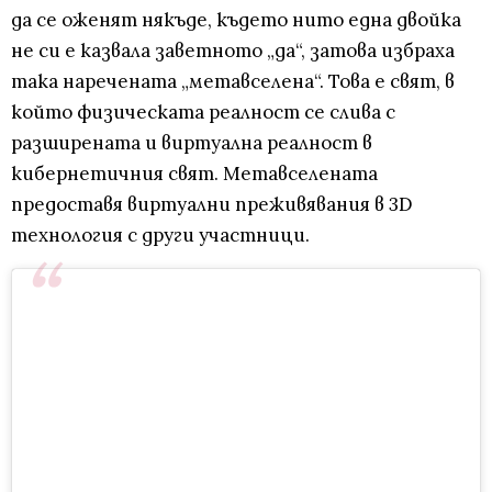
да се оженят някъде, където нито една двойка
не си е казвала заветното „да“, затова избраха
така наречената „метавселена“. Това е свят, в
който физическата реалност се слива с
разширената и виртуална реалност в
кибернетичния свят. Метавселената
предоставя виртуални преживявания в 3D
технология с други участници.