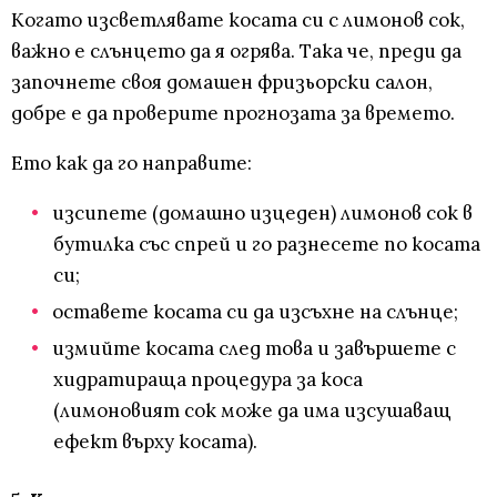
Когато изсветлявате косата си с лимонов сок,
важно е слънцето да я огрява. Така че, преди да
започнете своя домашен фризьорски салон,
добре е да проверите прогнозата за времето.
Ето как да го направите:
изсипете (домашно изцеден) лимонов сок в
бутилка със спрей и го разнесете по косата
си;
оставете косата си да изсъхне на слънце;
измийте косата след това и завършете с
хидратираща процедура за коса
(лимоновият сок може да има изсушаващ
ефект върху косата).