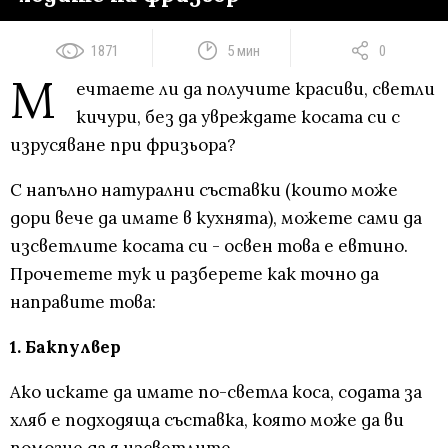
1871
5 мин
0
М
ечтаете ли да получите красиви, светли
кичури, без да увреждате косата си с
изрусяване при фризьора?
С напълно натурални съставки (които може
дори вече да имате в кухнята), можете сами да
изсветлите косата си - освен това е евтино.
Прочетете тук и разберете как точно да
направите това:
1. Бакпулвер
Ако искате да имате по-светла коса, содата за
хляб е подходяща съставка, която може да ви