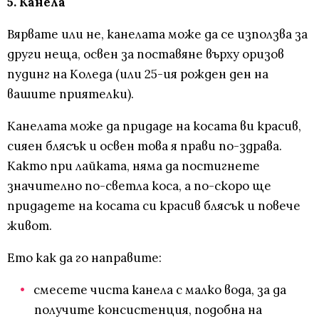
5. Канела
Вярвате или не, канелата може да се използва за
други неща, освен за поставяне върху оризов
пудинг на Коледа (или 25-ия рожден ден на
вашите приятелки).
Канелата може да придаде на косата ви красив,
сияен блясък и освен това я прави по-здрава.
Както при лайката, няма да постигнете
значително по-светла коса, а по-скоро ще
придадете на косата си красив блясък и повече
живот.
Ето как да го направите:
смесете чиста канела с малко вода, за да
получите консистенция, подобна на