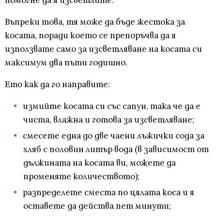
помогне да я изсветлите.
Въпреки това, тя може да бъде жестока за
косата, поради което се препоръчва да я
използвате само за изсветляване на косата си
максимум два пъти годишно.
Ето как да го направите:
измийте косата си със сапун, така че да е
чиста, влажна и готова за изсветляване;
смесете една до две чаени лъжички сода за
хляб с половин литър вода (в зависимост от
дължината на косата ви, можете да
променяте количеството);
разпределете сместа по цялата коса и я
оставете да действа пет минути;