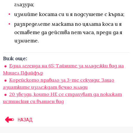
глазура;
измийте косата си и я подсушете с кърпа;
разпределете маската по цялата коса и я
оставете да действа пет часа, преди да я
измиете.
Виж още:
Една легенда на 65: Тайните за младежки вид на
Мишел Пфайфър
Корейското правило за 3-те секунди: Защо
азиатките изглеждат вечно млади
20 звезди, които НЕ се страхуват да покажат
истинския си външен вид
НАЗАД