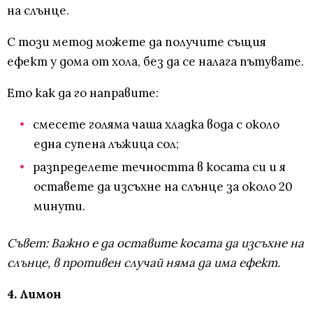
на слънце.
С този метод можете да получите същия
ефект у дома от хола, без да се налага пътувате.
Ето как да го направите:
смесете голяма чаша хладка вода с около
една супена лъжица сол;
разпределете течността в косата си и я
оставете да изсъхне на слънце за около 20
минути.
Съвет: Важно е да оставите косата да изсъхне на
слънце, в противен случай няма да има ефект.
4. Лимон