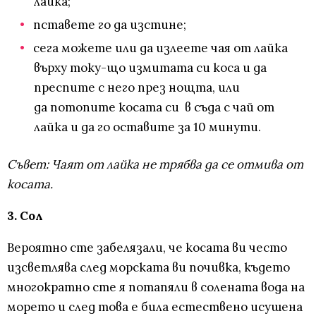
лайка;
пставете го да изстине;
сега можете или да излеете чая от лайка
върху току-що измитата си коса и да
преспите с него през нощта, или
да потопите косата си в съда с чай от
лайка и да го оставите за 10 минути.
Съвет: Чаят от лайка не трябва да се отмива от
косата.
3. Сол
Вероятно сте забелязали, че косата ви често
изсветлява след морската ви почивка, където
многократно сте я потапяли в солената вода на
морето и след това е била естествено исушена