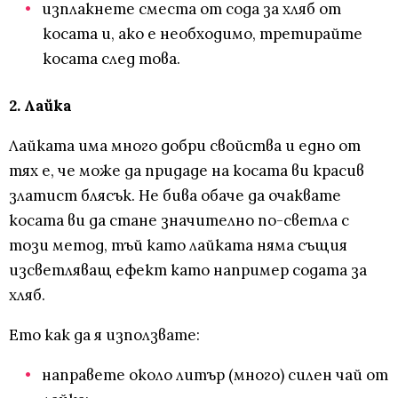
изплакнете сместа от сода за хляб от
косата и, ако е необходимо, третирайте
косата след това.
2. Лайка
Лайката има много добри свойства и едно от
тях е, че може да придаде на косата ви красив
златист блясък. Не бива обаче да очаквате
косата ви да стане значително по-светла с
този метод, тъй като лайката няма същия
изсветляващ ефект като например содата за
хляб.
Ето как да я използвате:
направете около литър (много) силен чай от