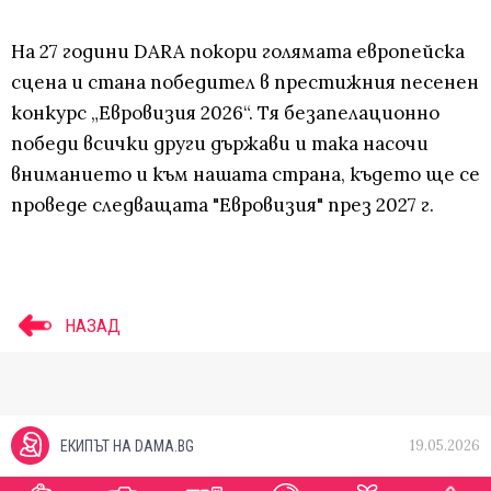
На 27 години DARA покори голямата европейска
сцена и стана победител в престижния песенен
конкурс „Евровизия 2026“. Тя безапелационно
победи всички други държави и така насочи
вниманието и към нашата страна, където ще се
проведе следващата "Евровизия" през 2027 г.
НАЗАД
19.05.2026
ЕКИПЪТ НА DAMA.BG