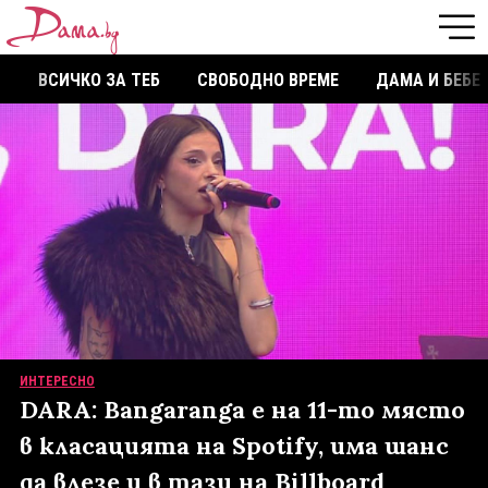
ВСИЧКО ЗА ТЕБ
СВОБОДНО ВРЕМЕ
ДАМА И БЕБЕ
ИНТЕРЕСНО
DARA: Bangaranga е на 11-то място
в класацията на Spotify, има шанс
да влезе и в тази на Billboard