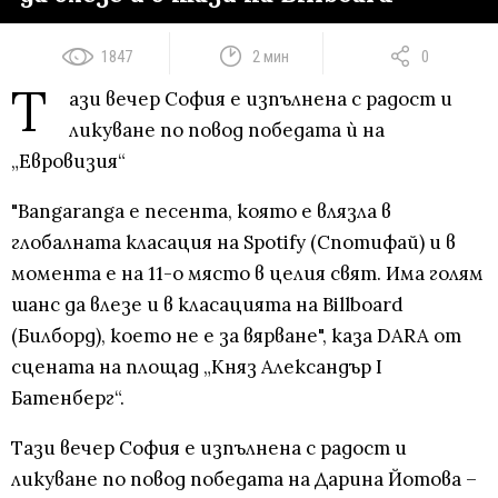
1847
2 мин
0
Т
ази вечер София е изпълнена с радост и
ликуване по повод победата ѝ на
„Евровизия“
"Bangaranga е песента, която е влязла в
глобалната класация на Spotify (Спотифай) и в
момента е на 11-о място в целия свят. Има голям
шанс да влезе и в класацията на Billboard
(Билборд), което не е за вярване", каза DARA от
сцената на площад „Княз Александър I
Батенберг“.
Тази вечер София е изпълнена с радост и
ликуване по повод победата на Дарина Йотова –