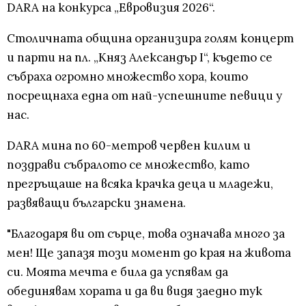
DARA на конкурса „Евровизия 2026“.
Столичната община организира голям концерт
и парти на пл. „Княз Александър I“, където се
събраха огромно множество хора, които
посрещнаха една от най-успешните певици у
нас.
DARA мина по 60-метров червен килим и
поздрави събралото се множество, като
прегръщаше на всяка крачка деца и младежи,
развяващи български знамена.
"Благодаря ви от сърце, това означава много за
мен! Ще запазя този момент до края на живота
си. Моята мечта е била да успявам да
обединявам хората и да ви видя заедно тук