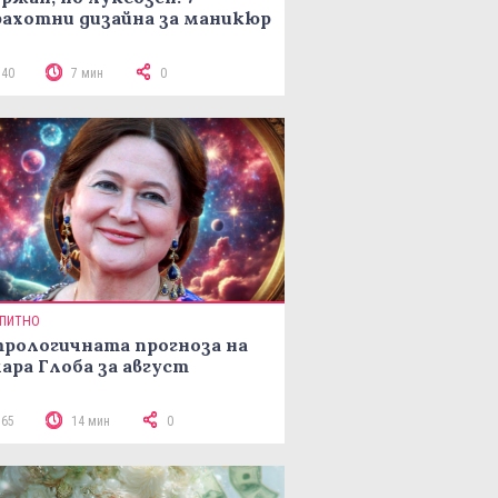
ахотни дизайна за маникюр
140
7 мин
0
ПИТНО
рологичната прогноза на
ара Глоба за август
165
14 мин
0