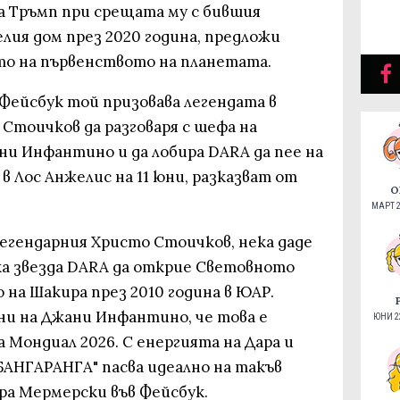
а Тръмп при срещата му с бившия
елия дом през 2020 година, предложи
то на първенството на планетата.
 Фейсбук той призовава легендата в
Стоичков да разговаря с шефа на
и Инфантино и да лобира DARA да пее на
в Лос Анжелис на 11 юни, разказват от
О
МАРТ 2
легендарния Христо Стоичков, нека даде
ка звезда DARA да открие Световното
 на Шакира през 2010 година в ЮАР.
ни на Джани Инфантино, че това е
ЮНИ 22
а Мондиал 2026. С енергията на Дара и
"БАНГАРАНГА" пасва идеално на такъв
ра Мермерски във Фейсбук.