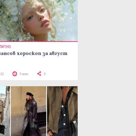
ПИТНО
ансов хороскоп за август
432
9 мин
0