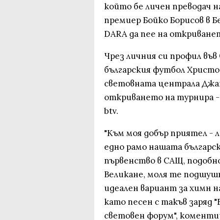
който бе личен преводач н
премиер Бойко Борисов в Б
DARA да пее на откриване
Чрез личния си профил във
българския футбол Христо 
световната централа Джан
откриването на турнира - 
btv.
"Към моя добър приятел - 
едно рамо нашата българс
първенство в САЩ, подобно
Великане, моля те подшуш
идеален вариант за химн н
като песен с такъв заряд 
световен форум", коменти