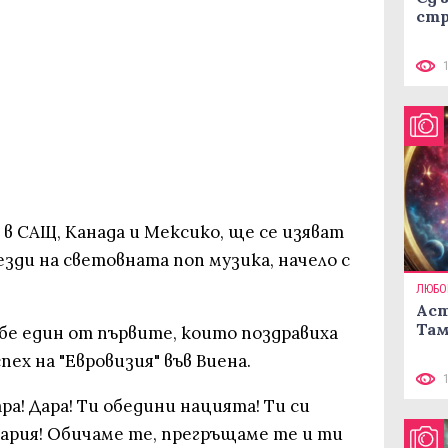
стр
в САЩ, Канада и Мексико, ще се изяват
зди на световната поп музика, начело с
ЛЮБО
Аст
Там
е един от първите, които поздравиха
ех на "Евровизия" във Виена.
ара! Дара! Ти обедини нацията! Ти си
гария! Обичаме те, прегръщаме те и ти