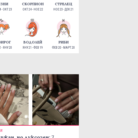
ЕЗНИ
СКОРПИОН
СТРЕЛЕЦ
 - ОКТ 23
ОКТ 24 - НОЕ 22
НОЕ 23 - ДЕК 21
ЗИРОГ
ВОДОЛЕЙ
РИБИ
 - ЯНУ 20
ЯНУ 21 - ФЕВ 19
ФЕВ 20 - МАРТ 20
ТИ
ржан, но луксозен: 7