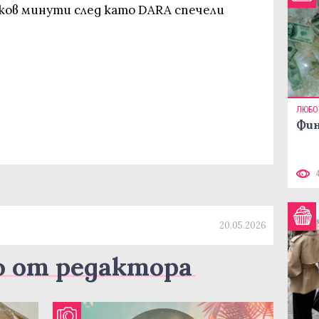
чков минути след като DARA спечели
ЛЮБО
Фин
20.05.2026
о от редактора