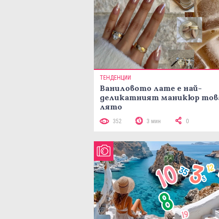
ТЕНДЕНЦИИ
Ваниловото лате е най-
деликатният маникюр тов
лято
352
3 мин
0