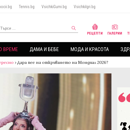
ocii.bg
Tennis.bg
VsichkiGumi.bg
VsichkiIgri.bg
РЕЦЕПТИ
ГАЛЕРИИ
Т
О ВРЕМЕ
ДАМА И БЕБЕ
МОДА И КРАСОТА
ЗДР
ересно
›
Дара пее на откриването на Мондиал 2026?