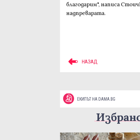
благодарим", написа Стои
надпреварата.
НАЗАД
ЕКИПЪТ НА DAMA.BG
Избран