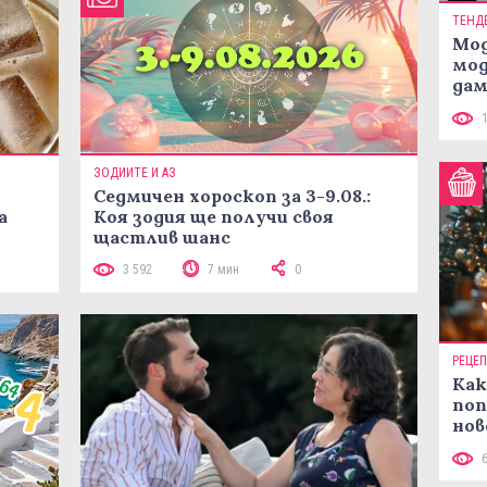
ТЕНД
Мод
мод
дам
си
ЗОДИИТЕ И АЗ
Седмичен хороскоп за 3-9.08.:
а
Коя зодия ще получи своя
щастлив шанс
3 592
7 мин
0
РЕЦЕ
Как
поп
нов
рец