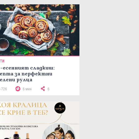
ПТИ
-есенният сладкиш:
епта за перфектни
елени рулца
6 726
6 мин
6