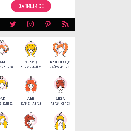
ЗАПИШИ СЕ
ВЕН
ТЕЛЕЦ
БЛИЗНАЦИ
1 - АПР 20
АПР 21 - МАЙ 21
МАЙ 22 - ЮНИ 21
РАК
ЛЪВ
ДЕВА
 - ЮЛИ 22
ЮЛИ 23 - АВГ 23
АВГ 24 - СЕП 23