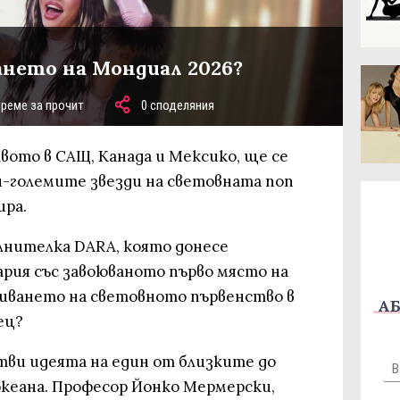
ането на Мондиал 2026?
време за прочит
0 споделяния
вото в САЩ, Канада и Мексико, ще се
й-големите звезди на световната поп
ира.
лнителка DARA, която донесе
ария със завоюваното първо място на
криването на световното първенство в
АБ
ец?
тви идеята на един от близките до
океана. Професор Йонко Мермерски,