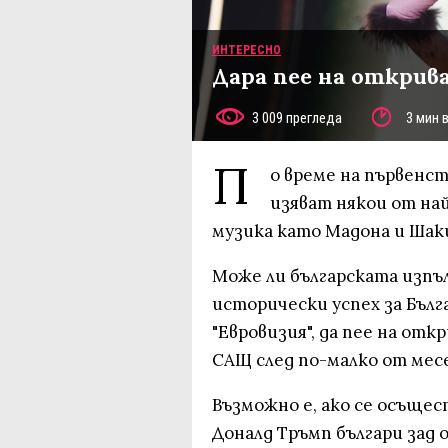
ИНТЕРЕСНО
Дара пее на открив
3 009 прегледа
3 мин 
П
о време на първенст
изяват някои от на
музика като Мадона и Шак
Може ли българската изпъ
исторически успех за Бълг
"Евровизия", да пее на от
САЩ след по-малко от мес
Възможно е, ако се осъщес
Доналд Тръмп българи зад 