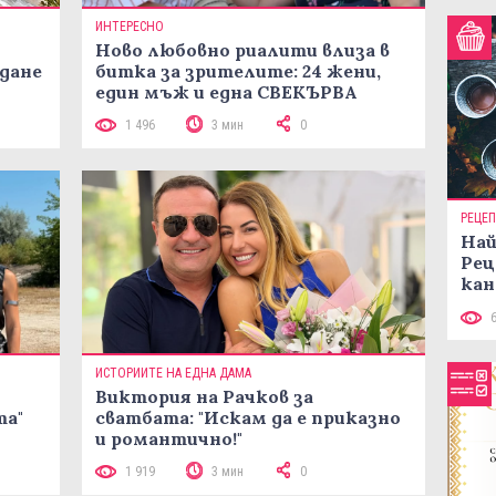
ИНТЕРЕСНО
Ново любовно риалити влиза в
жданe
битка за зрителите: 24 жени,
един мъж и една СВЕКЪРВА
1 496
3 мин
0
РЕЦЕ
Най
Рец
кан
ИСТОРИИТЕ НА ЕДНА ДАМА
Виктория на Рачков за
та"
сватбата: "Искам да е приказно
и романтично!"
1 919
3 мин
0