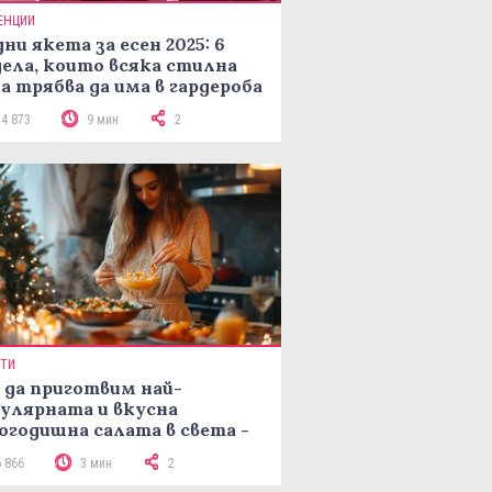
ЕНЦИИ
ни якета за есен 2025: 6
ела, които всяка стилна
а трябва да има в гардероба
14 873
9 мин
2
ПТИ
 да приготвим най-
улярната и вкусна
огодишна салата в света -
епта Мимоза
6 866
3 мин
2