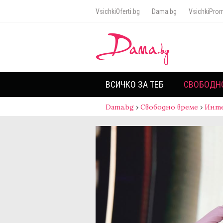
VsichkiOferti.bg
Dama.bg
VsichkiProm
ВСИЧКО ЗА ТЕБ
СВОБОДН
Dama.bg
›
Свободно време
›
Инт