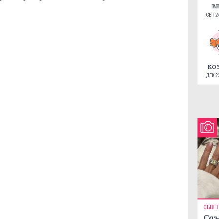
В
СЕП 24
КО
ДЕК 22
СЪВЕ
Сдъ