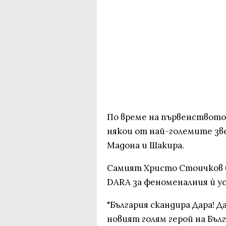
По време на първенството 
някои от най-големите зве
Мадона и Шакира.
Самият Христо Стоичков б
DARA за феноменалния ѝ усп
"България скандира Дара! Д
новият голям герой на Бъл