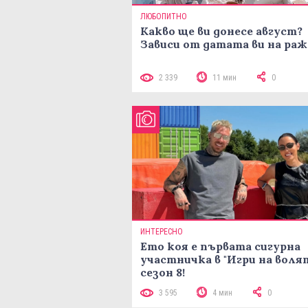
ЛЮБОПИТНО
Какво ще ви донесе август?
Зависи от датата ви на ра
2 339
11 мин
0
ИНТЕРЕСНО
Ето коя е първата сигурна
участничка в "Игри на воля
сезон 8!
3 595
4 мин
0