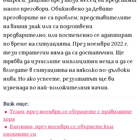
въпроси, защото през този месец ви предстоят
много преговори. Обикновено за Девите
преговорите не са проблем; представителите
на вашия знак или са подготвени
предварително, или постепенно се адаптират
по време на ситуацията. През ноември 2022 г.
тези стратегии няма да са достатъчни. Ще
трябва да изчислите имплицитни неща и да се
вгледате в ситуацията на няколко по-дълбоки
нива. Но ако успеете, резултатът ще ви
изненада по най-положителния начин.
Виж още:
Телци, през ноември се обградете с правилните
хора
Близнаци, през ноември се обърнете към
емоциите си