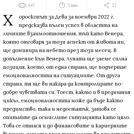
647
2 мин
27
Х
ороскопът за Дева за ноември 2022 г.
предсказва пълен успех в областта на
личните взаимоотношения, тъй като Венера,
която отговаря за този аспект от живота ни,
ще доминира на небето през този месец. В
допълнение към Венера, Луната ще заеме силна
позиция, което, от една страна, ще подчертае
емоционалността на ситуациите. От друга
страна, тя ще ви накара да контролирате по-
добре чувствата си. Тоест, както и в предишния
цикъл, емоционалността може да бъде както
предимство, така и недостатък, затова се
опитайте да осмислите ситуацията като цяло.
Това се отнася и до финансовите и кариерните