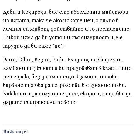
Деви и Козирози, вие сте абсолютни майстори
на играта, така че ако искате нещо силно в
личния си живот, действайте и го постигнете.
Никой няма да ви устои и със сигурност ще е
трудно да ви каже "не"!
Раци, Овни, Везни, Риби, Близнаци и Стрелци,
камбаните звънят и ви призовават в клас. Нищо
не се дава, без да има нещо в замяна, и това
вярване трябва да се закотви в съзнанието ви.
Каквото и да получите днес, скоро ще трябва да
дадете същото или повече!
Виж още: