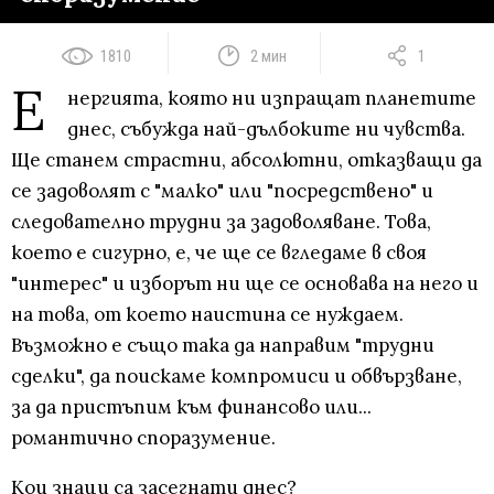
1810
2 мин
1
Е
нергията, която ни изпращат планетите
днес, събужда най-дълбоките ни чувства.
Ще станем страстни, абсолютни, отказващи да
се задоволят с "малко" или "посредствено" и
следователно трудни за задоволяване. Това,
което е сигурно, е, че ще се вгледаме в своя
"интерес" и изборът ни ще се основава на него и
на това, от което наистина се нуждаем.
Възможно е също така да направим "трудни
сделки", да поискаме компромиси и обвързване,
за да пристъпим към финансово или...
романтично споразумение.
Кои знаци са засегнати днес?